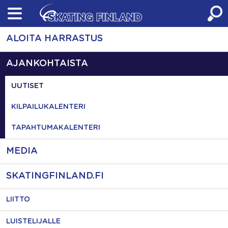
Skip
to
content
ALOITA HARRASTUS
AJANKOHTAISTA
UUTISET
KILPAILUKALENTERI
TAPAHTUMAKALENTERI
MEDIA
SKATINGFINLAND.FI
LIITTO
LUISTELIJALLE