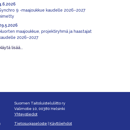
4.6.2026
Synchro 9 -maajoukkue kaudelle 2026–2027
nimetty
29.5.2026
Nuorten maajoukkue, projektiryhmä ja haastajat
kaudelle 2026–2027
Näytä lisää...
Suomen Taitoluisteluliitto ry
Valimotie 10, 00380 Helsinki
Yhteystiedot
Tietosuojaseloste
|
Käyttöehdot