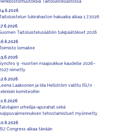
Henkilöstömuutoksia Taitoluisteluliitossa
24.6.2026
Taitoluistelun tukirahaston hakuaika alkaa 1.7.2026
17.6.2026
Suomen Taitoluistelusäätiön tukipäätökset 2026
16.6.2026
Toimisto lomailee
15.6.2026
Synchro 9 -nuorten maajoukkue kaudelle 2026–
2027 nimetty
12.6.2026
Leena Laaksonen ja Ida Hellström valittu ISU:n
teknisiin komiteoihin
11.6.2026
Talvilajien urheilija-apurahat sekä
huippuvalmennuksen tehostamistuet myönnetty
10.6.2026
ISU Congress alkaa tänään