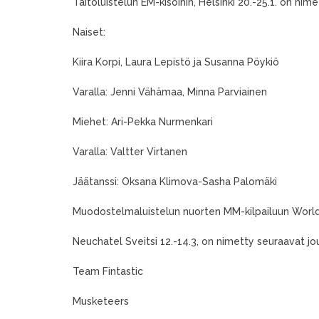
Taitoluistelun EM-kisoihin, Helsinki 20.-25.1. on nime
Naiset:
Kiira Korpi, Laura Lepistö ja Susanna Pöykiö
Varalla: Jenni Vähämaa, Minna Parviainen
Miehet: Ari-Pekka Nurmenkari
Varalla: Valtter Virtanen
Jäätanssi: Oksana Klimova-Sasha Palomäki
Muodostelmaluistelun nuorten MM-kilpailuun World
Neuchatel Sveitsi 12.-14.3, on nimetty seuraavat jo
Team Fintastic
Musketeers