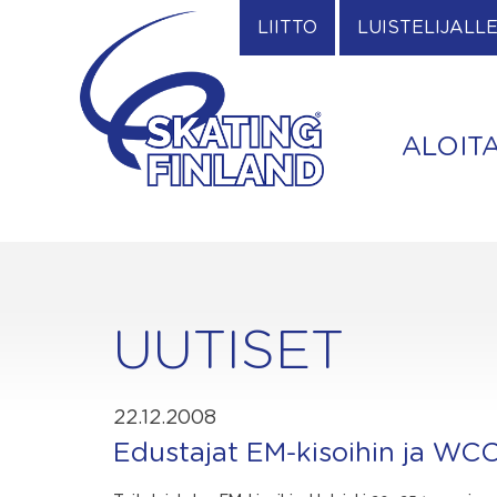
Skip
LIITTO
LUISTELIJALL
to
content
ALOIT
UUTISET
22.12.2008
Edustajat EM-kisoihin ja WCC