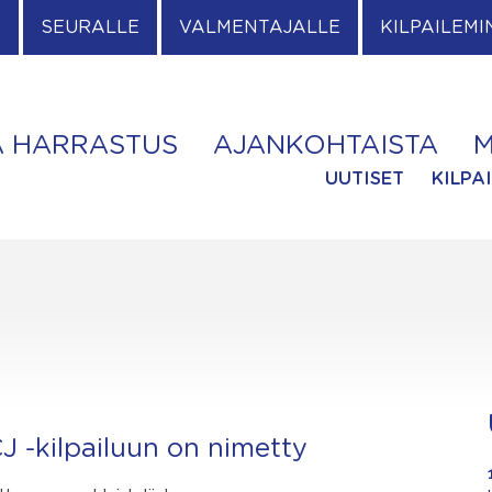
E
SEURALLE
VALMENTAJALLE
KILPAILEMI
A HARRASTUS
AJANKOHTAISTA
M
UUTISET
KILPA
J -kilpailuun on nimetty