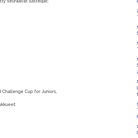
tty seuraavat luistelijat:
 Challenge Cup for Juniors,
ukkueet: