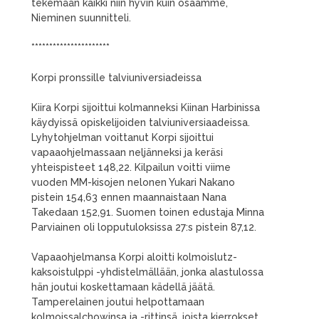
tekemään kaikki niin hyvin kuin osaamme,
Nieminen suunnitteli.
**********************
Korpi pronssille talviuniversiadeissa
Kiira Korpi sijoittui kolmanneksi Kiinan Harbinissa
käydyissä opiskelijoiden talviuniversiaadeissa.
Lyhytohjelman voittanut Korpi sijoittui
vapaaohjelmassaan neljänneksi ja keräsi
yhteispisteet 148,22. Kilpailun voitti viime
vuoden MM-kisojen nelonen Yukari Nakano
pistein 154,63 ennen maannaistaan Nana
Takedaan 152,91. Suomen toinen edustaja Minna
Parviainen oli lopputuloksissa 27:s pistein 87,12.
Vapaaohjelmansa Korpi aloitti kolmoislutz-
kaksoistulppi -yhdistelmällään, jonka alastulossa
hän joutui koskettamaan kädellä jäätä.
Tamperelainen joutui helpottamaan
kolmoissalchowinsa ja -rittinsä, joista kierrokset