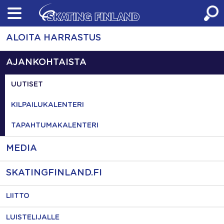
Skip
to
content
ALOITA HARRASTUS
AJANKOHTAISTA
UUTISET
KILPAILUKALENTERI
TAPAHTUMAKALENTERI
MEDIA
SKATINGFINLAND.FI
LIITTO
LUISTELIJALLE