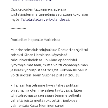
Opiskelijoiden talviuniversiadeja ja
luistelijoidemme tunnelmia seurataan koko ajan
myös
Taitoluistelun verkkolehdessä
.
*************
Rockettes hopealle Harbinissa
Muodostelmaluistelujoukkue Rockettes sijoittui
toiseksi Kiinan Harbinissa käydyissä
talviuniversiadeissa. Joukkue epäonnistui
lyhytohjelmassaan, mutta voitti vapaaohjelman
ja keräsi yhteispisteet 202,28. Kokonaiskilpailun
voitti ruotsin Team Surprise pistein 206,48.
– Tänään luistelimme hyvin, lähes puhtaan
ohjelman ja olemme siihen tyytyväisiä. Eilen
lyhytohjelmassa sen sijaan teimme selkeitä
virheitä, joista meitä rokotettiin, joukkueen
valmentaja Kaisa Nieminen sanoi.