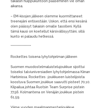
takaisin huippukuntoon pääseminen vie oman
aikansa.
– EM-kisojen jälkeen olemme kuormittaneet
treenejäni entisestään. Uskon, että ensi kesänä
olen päässyt takaisin omalle tasolleni. Kyllä
tämä kausi on koetellut kärsivällisyyttäni, sillä
kunto ei palaudu hetkessä.
*****************
Rockettes toisena lyhytohjelman jälkeen
Suomen muodostelmaluistelujoukkue sijoittui
toiseksi talviuniversiadien lyhytohjelmassa Kiinan
Harbinissa. Rockettes -joukkueen luistelijoista
koostuva Suomen joukkue saavutti pisteet 70,10.
Kilpailua johtaa Ruotsin Team Surprise pistein
77,56. Kolmantena on Venäjän joukkue pistein
61,59.
Viime vuoden maailmanmestarijoukkue