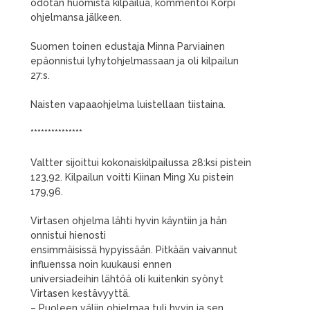
odotan huomista kilpailua, kommentoi Korpi
ohjelmansa jälkeen.
Suomen toinen edustaja Minna Parviainen
epäonnistui lyhytohjelmassaan ja oli kilpailun
27:s.
Naisten vapaaohjelma luistellaan tiistaina.
***************
Valtter sijoittui kokonaiskilpailussa 28:ksi pistein
123,92. Kilpailun voitti Kiinan Ming Xu pistein
179,96.
Virtasen ohjelma lähti hyvin käyntiin ja hän
onnistui hienosti
ensimmäisissä hypyissään. Pitkään vaivannut
influenssa noin kuukausi ennen
universiadeihin lähtöä oli kuitenkin syönyt
Virtasen kestävyyttä.
– Puoleen väliin ohjelmaa tuli hyvin ja sen