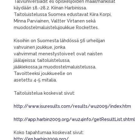
Talviuniversiadit eli opiskelijoiden maailmankisat
käydään 18.-28.2. Kiinan Harbinissa.
Taitoluistelussa Suomea edustavat Kiira Korpi,
Minna Parviainen, Valtter Virtanen sekä
muodostelmaluistelujoukkue Rockettes.
Kisoihin on Suomesta lähdössä 56 urheilijan
vahvuinen joukkue, jonka
vahvimmat menestystoiveet ovat naisten
jäälajeissa: taitoluistelussa,
jääkiekossa ja muodostelmaluistelussa.
Tavoitteeksi joukkueelle on
asetettu 4-5 mitalia.
Taitoluistelua koskevat sivut:
http://www.isuresults.com/results/wu2009/index.htm
http://app.harbin2009.org/wu24info/getResultList.shtml
Koko tapahtumaa koskevat sivut:
http://en.harbin2009.org/