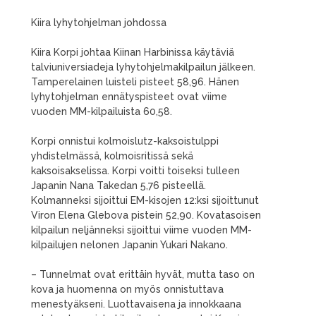
Kiira lyhytohjelman johdossa
Kiira Korpi johtaa Kiinan Harbinissa käytäviä
talviuniversiadeja lyhytohjelmakilpailun jälkeen.
Tamperelainen luisteli pisteet 58,96. Hänen
lyhytohjelman ennätyspisteet ovat viime
vuoden MM-kilpailuista 60,58.
Korpi onnistui kolmoislutz-kaksoistulppi
yhdistelmässä, kolmoisritissä sekä
kaksoisakselissa. Korpi voitti toiseksi tulleen
Japanin Nana Takedan 5,76 pisteellä.
Kolmanneksi sijoittui EM-kisojen 12:ksi sijoittunut
Viron Elena Glebova pistein 52,90. Kovatasoisen
kilpailun neljänneksi sijoittui viime vuoden MM-
kilpailujen nelonen Japanin Yukari Nakano.
– Tunnelmat ovat erittäin hyvät, mutta taso on
kova ja huomenna on myös onnistuttava
menestyäkseni. Luottavaisena ja innokkaana