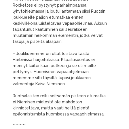
Rockettes ei pystynyt parhaimpaansa
lyhytohjelmassa ja joutui antamaan siksi Ruotsin
joukkueelle paljon etumatkaa ennen
keskiviikkona luisteltavaa vapaaohjelmaa. Alkuun
tapahtunut kaatuminen sai seurakseen
muutaman heikomman elementin, jotka veivät
tasoja ja pisteitä alaspäin.
– Joukkueemme on ollut loistava täällä
Harbinissa harjoituksissa. Kilpailusuoritus ei
mennyt kuitenkaan putkeen ja se oli meille
pettymys. Huomiseen vapaaohjelmaan
menemme silti täysillä, lupasi joukkueen
valmentaja Kaisa Nieminen.
Ruotsalaisten reilu seitsemän pisteen etumatka
ei Niemisen mielestä ole mahdoton
kiinniotettava, mutta vaati heiltä pientä
epäonnistumista huomisessa vapaaohjelmassa.
*********