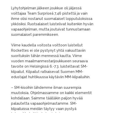
Lyhytohjelman jälkeen joukkue oli jäljessä
voittajaa Team Surpriseä 7,46 pistettä ja vain
ihme olisi nostanut suomalaiset lopputuloksissa
ykkösiksi. Ruotsalaiset luistelivat kuitenkin hyvän
vapaaohjelman, mutta joutuivat tunnustamaan
suomalaiset paremmikseen.
Viime kaudella voitosta voittoon luistellut
Rockettes ei ole pystynyt yhtä vakuuttaviin
suorituksiin tähän mennessä kautta. Viime
vuoden maailmanmestarijoukkueen seuraava
tavoite on Helsingissä 6.-7.3. luisteltavat SM-
kilpailut. Kilpailut ratkaisevat Suomen MM-
edustajat huhtikuussa käytäviin MM-kilpailuihin.
– SM-kisoihin lähdemme ilman suurempia
muutoksia. Ohjelmassamme on kaikki elementit
kohdallaan. Saimme täälläkin paljon hyvää
palautetta vapaaohjelmastamme. SM-
kilpailuissa meidän täytyy vaan pystyä