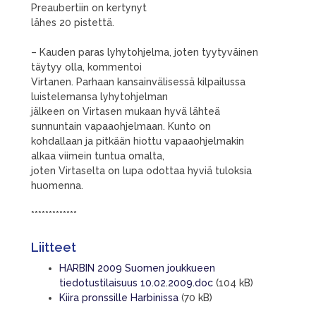
Preaubertiin on kertynyt
lähes 20 pistettä.
– Kauden paras lyhytohjelma, joten tyytyväinen
täytyy olla, kommentoi
Virtanen. Parhaan kansainvälisessä kilpailussa
luistelemansa lyhytohjelman
jälkeen on Virtasen mukaan hyvä lähteä
sunnuntain vapaaohjelmaan. Kunto on
kohdallaan ja pitkään hiottu vapaaohjelmakin
alkaa viimein tuntua omalta,
joten Virtaselta on lupa odottaa hyviä tuloksia
huomenna.
*************
Liitteet
HARBIN 2009 Suomen joukkueen
tiedotustilaisuus 10.02.2009.doc
(104 kB)
Kiira pronssille Harbinissa
(70 kB)