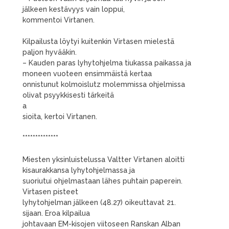
jälkeen kestävyys vain loppui,
kommentoi Virtanen.
Kilpailusta löytyi kuitenkin Virtasen mielestä
paljon hyvääkin.
– Kauden paras lyhytohjelma tiukassa paikassa ja
moneen vuoteen ensimmäistä kertaa
onnistunut kolmoislutz molemmissa ohjelmissa
olivat psyykkisesti tärkeitä
a
sioita, kertoi Virtanen.
**************
Miesten yksinluistelussa Valtter Virtanen aloitti
kisaurakkansa lyhytohjelmassa ja
suoriutui ohjelmastaan lähes puhtain paperein.
Virtasen pisteet
lyhytohjelman jälkeen (48.27) oikeuttavat 21.
sijaan. Eroa kilpailua
johtavaan EM-kisojen viitoseen Ranskan Alban