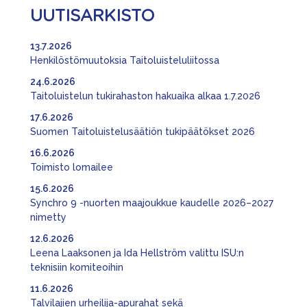
UUTISARKISTO
13.7.2026
Henkilöstömuutoksia Taitoluisteluliitossa
24.6.2026
Taitoluistelun tukirahaston hakuaika alkaa 1.7.2026
17.6.2026
Suomen Taitoluistelusäätiön tukipäätökset 2026
16.6.2026
Toimisto lomailee
15.6.2026
Synchro 9 -nuorten maajoukkue kaudelle 2026–2027
nimetty
12.6.2026
Leena Laaksonen ja Ida Hellström valittu ISU:n
teknisiin komiteoihin
11.6.2026
Talvilajien urheilija-apurahat sekä