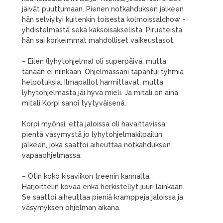
jäivät puuttumaan. Pienen notkahduksen jälkeen
hän selviytyi kuitenkin toisesta kolmoissalchow -
yhdistelmästä sekä kaksoisakselista. Pirueteista
hän sai korkeimmat mahdolliset vaikeustasot.
– Eilen (lyhytohjelma) oli superpäivä, mutta
tänään ei niinkään. Ohjelmassani tapahtui tyhmiä
helpotuksia. Ilmapallot harmittavat, mutta
lyhytohjelmasta jäi hyvä mieli. Ja mitali on aina
mitali Korpi sanoi tyytyväisenä.
Korpi myönsi, että jaloissa oli havaittavissa
pientä väsymystä jo lyhytohjelmakilpailun
jälkeen, joka saattoi aiheuttaa notkahduksen
vapaaohjelmassa.
– Otin koko kisaviikon treenin kannalta.
Harjoittelin kovaa enkä herkistellyt juuri lainkaan.
Se saattoi aiheuttaa pieniä kramppeja jaloissa ja
väsymyksen ohjelman aikana.