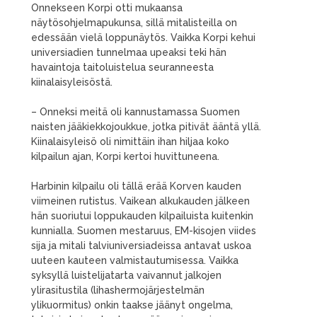
Onnekseen Korpi otti mukaansa
näytösohjelmapukunsa, sillä mitalisteilla on
edessään vielä loppunäytös. Vaikka Korpi kehui
universiadien tunnelmaa upeaksi teki hän
havaintoja taitoluistelua seuranneesta
kiinalaisyleisöstä.
– Onneksi meitä oli kannustamassa Suomen
naisten jääkiekkojoukkue, jotka pitivät ääntä yllä.
Kiinalaisyleisö oli nimittäin ihan hiljaa koko
kilpailun ajan, Korpi kertoi huvittuneena.
Harbinin kilpailu oli tällä erää Korven kauden
viimeinen rutistus. Vaikean alkukauden jälkeen
hän suoriutui loppukauden kilpailuista kuitenkin
kunnialla. Suomen mestaruus, EM-kisojen viides
sija ja mitali talviuniversiadeissa antavat uskoa
uuteen kauteen valmistautumisessa. Vaikka
syksyllä luistelijatarta vaivannut jalkojen
ylirasitustila (lihashermojärjestelmän
ylikuormitus) onkin taakse jäänyt ongelma,