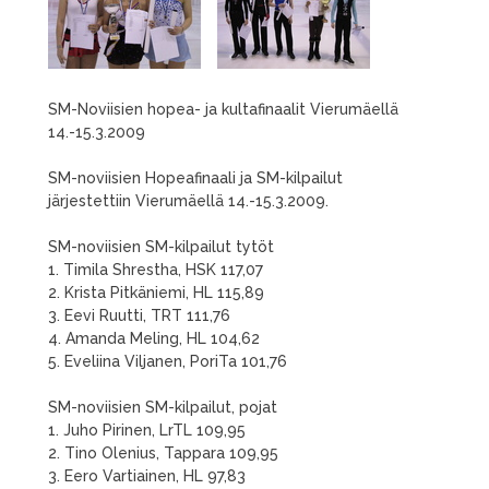
SM-Noviisien hopea- ja kultafinaalit Vierumäellä
14.-15.3.2009
SM-noviisien Hopeafinaali ja SM-kilpailut
järjestettiin Vierumäellä 14.-15.3.2009.
SM-noviisien SM-kilpailut tytöt
1. Timila Shrestha, HSK 117,07
2. Krista Pitkäniemi, HL 115,89
3. Eevi Ruutti, TRT 111,76
4. Amanda Meling, HL 104,62
5. Eveliina Viljanen, PoriTa 101,76
SM-noviisien SM-kilpailut, pojat
1. Juho Pirinen, LrTL 109,95
2. Tino Olenius, Tappara 109,95
3. Eero Vartiainen, HL 97,83