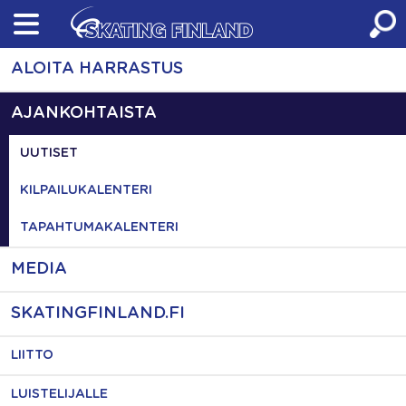
Skip
to
content
ALOITA HARRASTUS
AJANKOHTAISTA
UUTISET
KILPAILUKALENTERI
TAPAHTUMAKALENTERI
MEDIA
SKATINGFINLAND.FI
LIITTO
LUISTELIJALLE