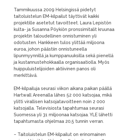
Tammikuussa 2009 Helsingissä pidetyt
taitoluistelun EM-kilpailut täyttivät kaikki
projektille asetetut tavoitteet. Laura Lepistön
kulta- ja Susanna Pöykiön pronssimitalit kruunaa
projektin taloudellinen onnistuminen yli
odotusten. Hankkeen tulos ylittää miljoona
euroa, johon päästiin onnistuneella
lipunmyynnillä ja kumppanuuksilla sekä pienellä
ja kustannustehokkaalla organisaatiolla. Myös
huippuluistelijoiden aktiivinen panos oli
merkittävä.
EM-kilpailuja seurasi viikon aikana paikan päällä
Hartwall Areenalla lähes 52 000 katsojaa, mikä
ylitti virallisen katsojatavoitteen noin 2 000
katsojalla. Televisiosta tapahtumaa seurasi
Suomessa yli 31 miljoonaa katsojaa. YLE lähetti
tapahtumasta ohjelmaa 20,5 tunnin verran.
– Taitoluistelun EM-kilpailut on erinomainen