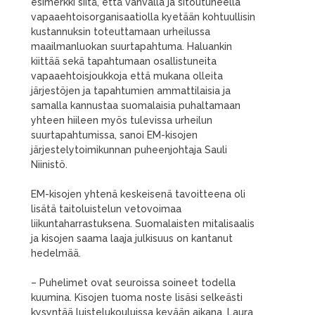
esimerkki siitä, että vahvalla ja sitoutuneella
vapaaehtoisorganisaatiolla kyetään kohtuullisin
kustannuksin toteuttamaan urheilussa
maailmanluokan suurtapahtuma. Haluankin
kiittää sekä tapahtumaan osallistuneita
vapaaehtoisjoukkoja että mukana olleita
järjestöjen ja tapahtumien ammattilaisia ja
samalla kannustaa suomalaisia puhaltamaan
yhteen hiileen myös tulevissa urheilun
suurtapahtumissa, sanoi EM-kisojen
järjestelytoimikunnan puheenjohtaja Sauli
Niinistö.
EM-kisojen yhtenä keskeisenä tavoitteena oli
lisätä taitoluistelun vetovoimaa
liikuntaharrastuksena. Suomalaisten mitalisaalis
ja kisojen saama laaja julkisuus on kantanut
hedelmää.
– Puhelimet ovat seuroissa soineet todella
kuumina. Kisojen tuoma noste lisäsi selkeästi
kysyntää luistelukouluissa kevään aikana. Laura