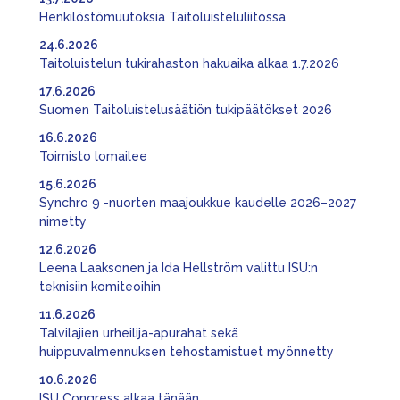
Henkilöstömuutoksia Taitoluisteluliitossa
24.6.2026
Taitoluistelun tukirahaston hakuaika alkaa 1.7.2026
17.6.2026
Suomen Taitoluistelusäätiön tukipäätökset 2026
16.6.2026
Toimisto lomailee
15.6.2026
Synchro 9 -nuorten maajoukkue kaudelle 2026–2027
nimetty
12.6.2026
Leena Laaksonen ja Ida Hellström valittu ISU:n
teknisiin komiteoihin
11.6.2026
Talvilajien urheilija-apurahat sekä
huippuvalmennuksen tehostamistuet myönnetty
10.6.2026
ISU Congress alkaa tänään