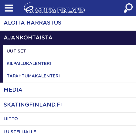
Skip
to
content
ALOITA HARRASTUS
AJANKOHTAISTA
UUTISET
KILPAILUKALENTERI
TAPAHTUMAKALENTERI
MEDIA
SKATINGFINLAND.FI
LIITTO
LUISTELIJALLE