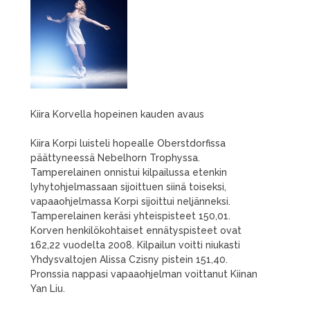
Kiira Korvella hopeinen kauden avaus
Kiira Korpi luisteli hopealle Oberstdorfissa
päättyneessä Nebelhorn Trophyssa.
Tamperelainen onnistui kilpailussa etenkin
lyhytohjelmassaan sijoittuen siinä toiseksi,
vapaaohjelmassa Korpi sijoittui neljänneksi.
Tamperelainen keräsi yhteispisteet 150,01.
Korven henkilökohtaiset ennätyspisteet ovat
162,22 vuodelta 2008. Kilpailun voitti niukasti
Yhdysvaltojen Alissa Czisny pistein 151,40.
Pronssia nappasi vapaaohjelman voittanut Kiinan
Yan Liu.