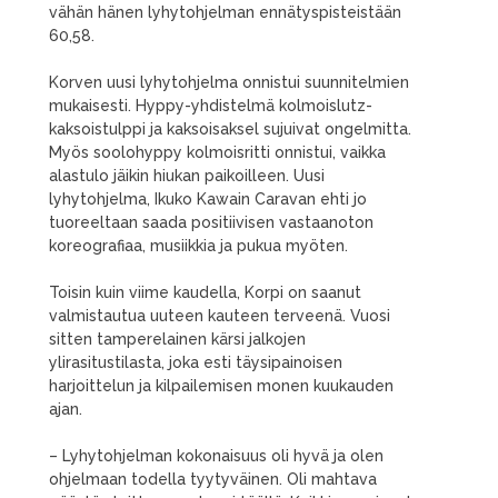
vähän hänen lyhytohjelman ennätyspisteistään
60,58.
Korven uusi lyhytohjelma onnistui suunnitelmien
mukaisesti. Hyppy-yhdistelmä kolmoislutz-
kaksoistulppi ja kaksoisaksel sujuivat ongelmitta.
Myös soolohyppy kolmoisritti onnistui, vaikka
alastulo jäikin hiukan paikoilleen. Uusi
lyhytohjelma, Ikuko Kawain Caravan ehti jo
tuoreeltaan saada positiivisen vastaanoton
koreografiaa, musiikkia ja pukua myöten.
Toisin kuin viime kaudella, Korpi on saanut
valmistautua uuteen kauteen terveenä. Vuosi
sitten tamperelainen kärsi jalkojen
ylirasitustilasta, joka esti täysipainoisen
harjoittelun ja kilpailemisen monen kuukauden
ajan.
– Lyhytohjelman kokonaisuus oli hyvä ja olen
ohjelmaan todella tyytyväinen. Oli mahtava