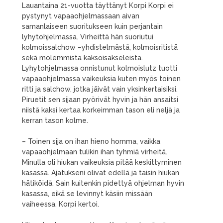
Lauantaina 21-vuotta täyttänyt Korpi Korpi ei
pystynyt vapaaohjelmassaan aivan
samanlaiseen suoritukseen kuin perjantain
lyhytohjelmassa. Virheittä hän suoriutui
kolmoissalchow –yhdistelmästä, kolmoisritistä
sekä molemmista kaksoisakseleista.
Lyhytohjelmassa onnistunut kolmoislutz tuotti
vapaaohjelmassa vaikeuksia kuten myös toinen
ritti ja salchow, jotka jäivät vain yksinkertaisiksi.
Piruetit sen sijaan pyörivät hyvin ja hän ansaitsi
niistä kaksi kertaa korkeimman tason eli neljä ja
kerran tason kolme.
– Toinen sija on ihan hieno homma, vaikka
vapaaohjelmaan tulikin ihan tyhmiä virheitä.
Minulla oli hiukan vaikeuksia pitää keskittyminen
kasassa. Ajatukseni olivat edellä ja taisin hiukan
hätiköidä. Sain kuitenkin pidettyä ohjelman hyvin
kasassa, eikä se levinnyt käsiin missään
vaiheessa, Korpi kertoi.