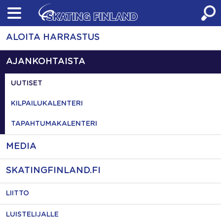
Skip
to
content
ALOITA HARRASTUS
AJANKOHTAISTA
UUTISET
KILPAILUKALENTERI
TAPAHTUMAKALENTERI
MEDIA
SKATINGFINLAND.FI
LIITTO
LUISTELIJALLE