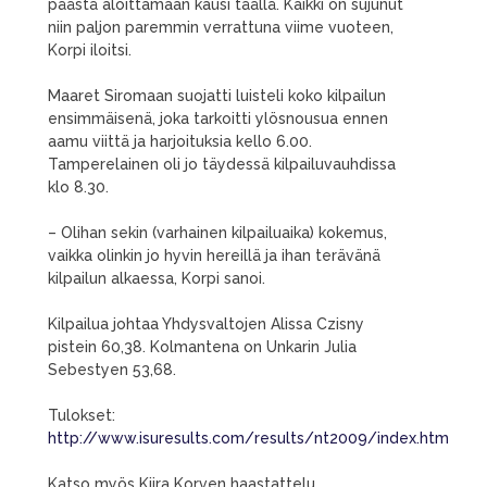
päästä aloittamaan kausi täällä. Kaikki on sujunut
niin paljon paremmin verrattuna viime vuoteen,
Korpi iloitsi.
Maaret Siromaan suojatti luisteli koko kilpailun
ensimmäisenä, joka tarkoitti ylösnousua ennen
aamu viittä ja harjoituksia kello 6.00.
Tamperelainen oli jo täydessä kilpailuvauhdissa
klo 8.30.
– Olihan sekin (varhainen kilpailuaika) kokemus,
vaikka olinkin jo hyvin hereillä ja ihan terävänä
kilpailun alkaessa, Korpi sanoi.
Kilpailua johtaa Yhdysvaltojen Alissa Czisny
pistein 60,38. Kolmantena on Unkarin Julia
Sebestyen 53,68.
Tulokset:
http://www.isuresults.com/results/nt2009/index.htm
Katso myös Kiira Korven haastattelu