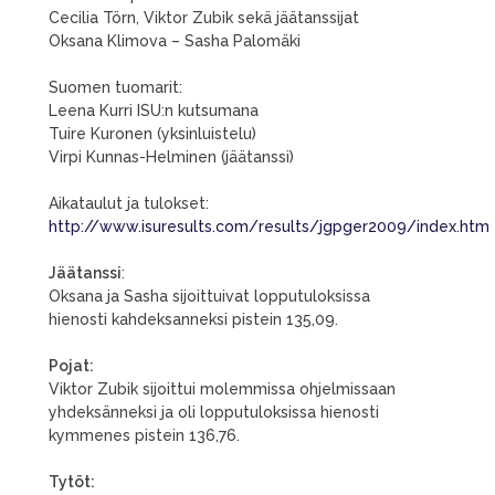
Cecilia Törn, Viktor Zubik sekä jäätanssijat
Oksana Klimova – Sasha Palomäki
Suomen tuomarit:
Leena Kurri ISU:n kutsumana
Tuire Kuronen (yksinluistelu)
Virpi Kunnas-Helminen (jäätanssi)
Aikataulut ja tulokset:
http://www.isuresults.com/results/jgpger2009/index.htm
Jäätanssi
:
Oksana ja Sasha sijoittuivat lopputuloksissa
hienosti kahdeksanneksi pistein 135,09.
Pojat:
Viktor Zubik sijoittui molemmissa ohjelmissaan
yhdeksänneksi ja oli lopputuloksissa hienosti
kymmenes pistein 136,76.
Tytöt: