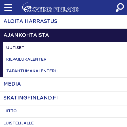
Skip
to
content
ALOITA HARRASTUS
AJANKOHTAISTA
UUTISET
KILPAILUKALENTERI
TAPAHTUMAKALENTERI
MEDIA
SKATINGFINLAND.FI
LIITTO
LUISTELIJALLE