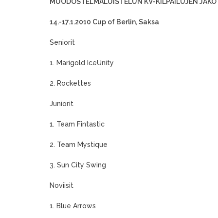
MUODOSTELMALUISTELUN KV-KILPAILUJEN JAKO 
14.-17.1.2010 Cup of Berlin, Saksa
Seniorit
1. Marigold IceUnity
2. Rockettes
Juniorit
1. Team Fintastic
2. Team Mystique
3. Sun City Swing
Noviisit
1. Blue Arrows