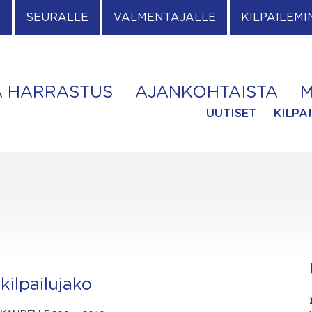
E
SEURALLE
VALMENTAJALLE
KILPAILEMI
A HARRASTUS
AJANKOHTAISTA
M
UUTISET
KILPA
ilpailujako