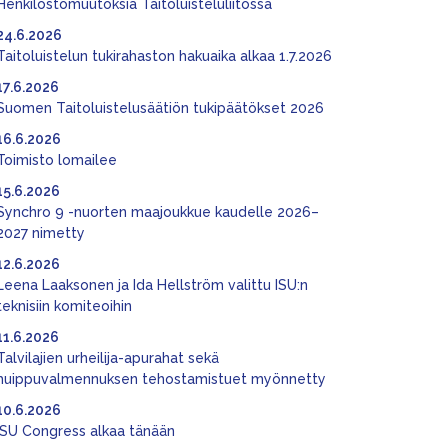
Henkilöstömuutoksia Taitoluisteluliitossa
24.6.2026
Taitoluistelun tukirahaston hakuaika alkaa 1.7.2026
17.6.2026
Suomen Taitoluistelusäätiön tukipäätökset 2026
16.6.2026
Toimisto lomailee
15.6.2026
Synchro 9 -nuorten maajoukkue kaudelle 2026–
2027 nimetty
12.6.2026
Leena Laaksonen ja Ida Hellström valittu ISU:n
teknisiin komiteoihin
11.6.2026
Talvilajien urheilija-apurahat sekä
huippuvalmennuksen tehostamistuet myönnetty
10.6.2026
ISU Congress alkaa tänään