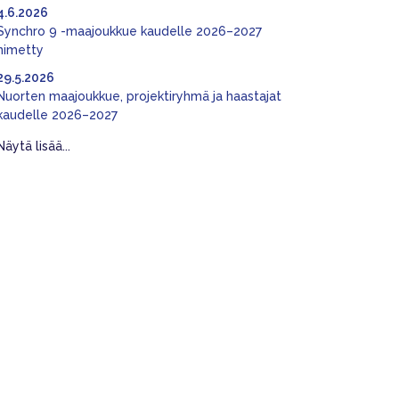
4.6.2026
Synchro 9 -maajoukkue kaudelle 2026–2027
nimetty
29.5.2026
Nuorten maajoukkue, projektiryhmä ja haastajat
kaudelle 2026–2027
Näytä lisää...