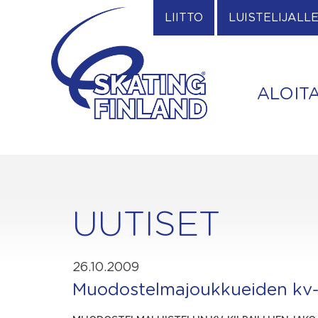
Skip
LIITTO
LUISTELIJALL
to
content
ALOIT
UUTISET
26.10.2009
Muodostelmajoukkueiden kv-k