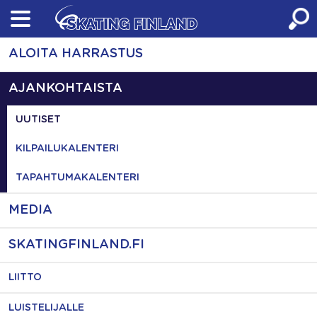
Skip
to
content
ALOITA HARRASTUS
AJANKOHTAISTA
UUTISET
KILPAILUKALENTERI
TAPAHTUMAKALENTERI
MEDIA
SKATINGFINLAND.FI
LIITTO
LUISTELIJALLE