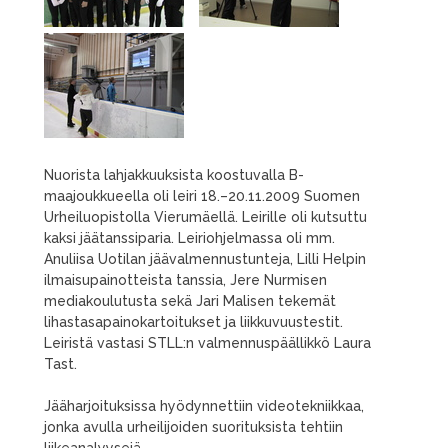
Nuorista lahjakkuuksista koostuvalla B-
maajoukkueella oli leiri 18.–20.11.2009 Suomen
Urheiluopistolla Vierumäellä. Leirille oli kutsuttu
kaksi jäätanssiparia. Leiriohjelmassa oli mm.
Anuliisa Uotilan jäävalmennustunteja, Lilli Helpin
ilmaisupainotteista tanssia, Jere Nurmisen
mediakoulutusta sekä Jari Malisen tekemät
lihastasapainokartoitukset ja liikkuvuustestit.
Leiristä vastasi STLL:n valmennuspäällikkö Laura
Tast.
Jääharjoituksissa hyödynnettiin videotekniikkaa,
jonka avulla urheilijoiden suorituksista tehtiin