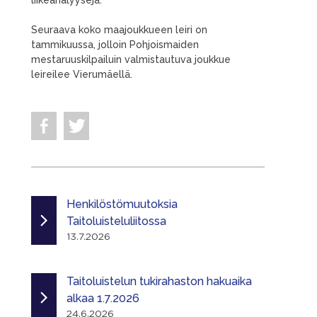
liikeanalyysejä.
Seuraava koko maajoukkueen leiri on
tammikuussa, jolloin Pohjoismaiden
mestaruuskilpailuin valmistautuva joukkue
leireilee Vierumäellä.
Henkilöstömuutoksia
Taitoluisteluliitossa
13.7.2026
Taitoluistelun tukirahaston hakuaika
alkaa 1.7.2026
24.6.2026