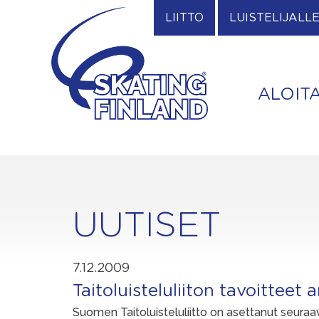
Skip
LIITTO
LUISTELIJALL
to
content
ALOIT
UUTISET
7.12.2009
Taitoluisteluliiton tavoitteet 
Suomen Taitoluisteluliitto on asettanut seuraa