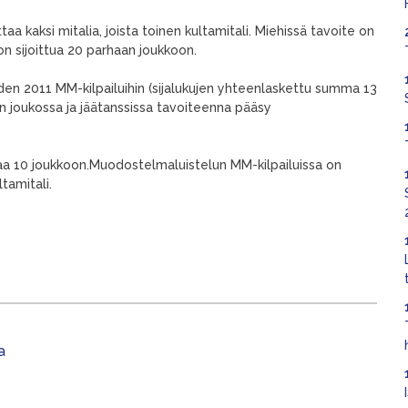
aa kaksi mitalia, joista toinen kultamitali. Miehissä tavoite on
 on sijoittua 20 parhaan joukkoon.
den 2011 MM-kilpailuihin (sijalukujen yhteenlaskettu summa 13
aan joukossa ja jäätanssissa tavoiteenna pääsy
ijaa 10 joukkoon.Muodostelmaluistelun MM-kilpailuissa on
tamitali.
a