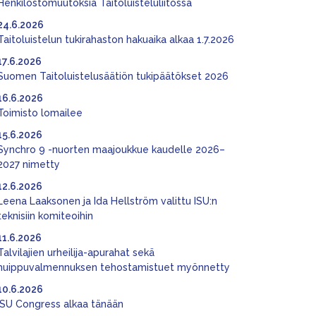
Henkilöstömuutoksia Taitoluisteluliitossa
24.6.2026
Taitoluistelun tukirahaston hakuaika alkaa 1.7.2026
17.6.2026
Suomen Taitoluistelusäätiön tukipäätökset 2026
16.6.2026
Toimisto lomailee
15.6.2026
Synchro 9 -nuorten maajoukkue kaudelle 2026–
2027 nimetty
12.6.2026
Leena Laaksonen ja Ida Hellström valittu ISU:n
teknisiin komiteoihin
11.6.2026
Talvilajien urheilija-apurahat sekä
huippuvalmennuksen tehostamistuet myönnetty
10.6.2026
ISU Congress alkaa tänään