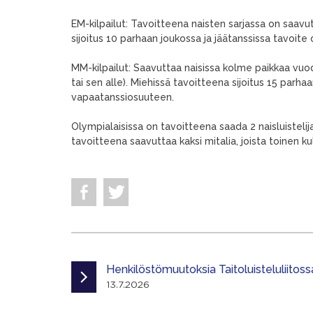
EM-kilpailut: Tavoitteena naisten sarjassa on saavutt
sijoitus 10 parhaan joukossa ja jäätanssissa tavoite
MM-kilpailut: Saavuttaa naisissa kolme paikkaa vuo
tai sen alle). Miehissä tavoitteena sijoitus 15 parh
vapaatanssiosuuteen.
Olympialaisissa on tavoitteena saada 2 naisluistel
tavoitteena saavuttaa kaksi mitalia, joista toinen kul
Henkilöstömuutoksia Taitoluisteluliitoss
13.7.2026