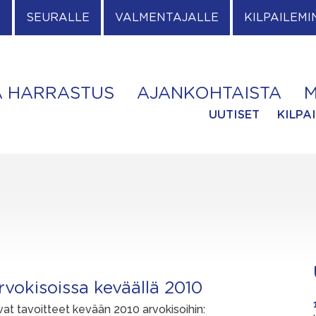
E
SEURALLE
VALMENTAJALLE
KILPAILEMI
A HARRASTUS
AJANKOHTAISTA
M
UUTISET
KILPA
arvokisoissa keväällä 2010
vat tavoitteet kevään 2010 arvokisoihin: