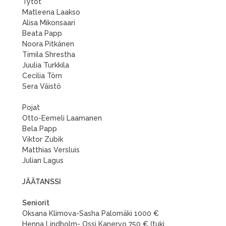
Tytöt
Matleena Laakso
Alisa Mikonsaari
Beata Papp
Noora Pitkänen
Timila Shrestha
Juulia Turkkila
Cecilia Törn
Sera Väistö
Pojat
Otto-Eemeli Laamanen
Bela Papp
Viktor Zubik
Matthias Versluis
Julian Lagus
JÄÄTANSSI
Seniorit
Oksana Klimova-Sasha Palomäki 1000 €
Henna Lindholm- Ossi Kanervo 750 € (tuki