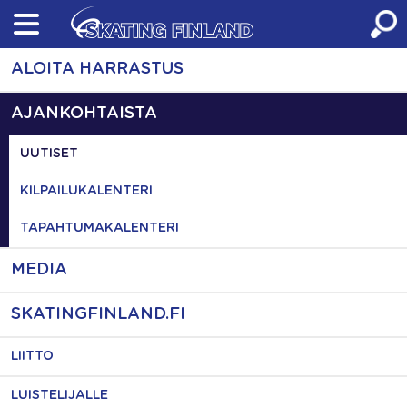
Skip
to
content
ALOITA HARRASTUS
AJANKOHTAISTA
UUTISET
KILPAILUKALENTERI
TAPAHTUMAKALENTERI
MEDIA
SKATINGFINLAND.FI
LIITTO
LUISTELIJALLE