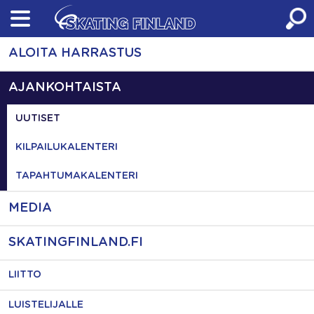
Skip
to
content
ALOITA HARRASTUS
AJANKOHTAISTA
UUTISET
KILPAILUKALENTERI
TAPAHTUMAKALENTERI
MEDIA
SKATINGFINLAND.FI
LIITTO
LUISTELIJALLE