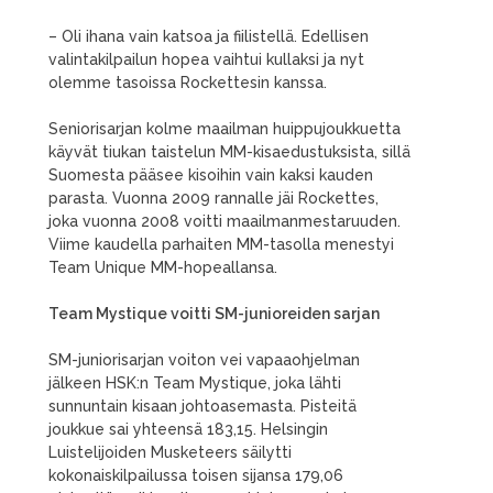
– Oli ihana vain katsoa ja fiilistellä. Edellisen
valintakilpailun hopea vaihtui kullaksi ja nyt
olemme tasoissa Rockettesin kanssa.
Seniorisarjan kolme maailman huippujoukkuetta
käyvät tiukan taistelun MM-kisaedustuksista, sillä
Suomesta pääsee kisoihin vain kaksi kauden
parasta. Vuonna 2009 rannalle jäi Rockettes,
joka vuonna 2008 voitti maailmanmestaruuden.
Viime kaudella parhaiten MM-tasolla menestyi
Team Unique MM-hopeallansa.
Team Mystique voitti SM-junioreiden sarjan
SM-juniorisarjan voiton vei vapaaohjelman
jälkeen HSK:n Team Mystique, joka lähti
sunnuntain kisaan johtoasemasta. Pisteitä
joukkue sai yhteensä 183,15. Helsingin
Luistelijoiden Musketeers säilytti
kokonaiskilpailussa toisen sijansa 179,06