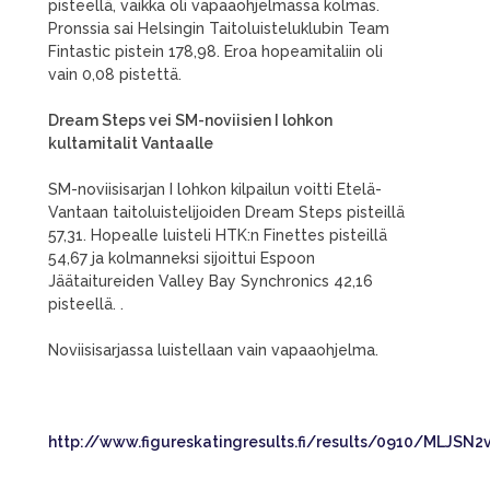
pisteellä, vaikka oli vapaaohjelmassa kolmas.
Pronssia sai Helsingin Taitoluisteluklubin Team
Fintastic pistein 178,98. Eroa hopeamitaliin oli
vain 0,08 pistettä.
Dream Steps vei SM-noviisien I lohkon
kultamitalit Vantaalle
SM-noviisisarjan I lohkon kilpailun voitti Etelä-
Vantaan taitoluistelijoiden Dream Steps pisteillä
57,31. Hopealle luisteli HTK:n Finettes pisteillä
54,67 ja kolmanneksi sijoittui Espoon
Jäätaitureiden Valley Bay Synchronics 42,16
pisteellä. .
Noviisisarjassa luistellaan vain vapaaohjelma.
http://www.figureskatingresults.fi/results/0910/MLJSN2