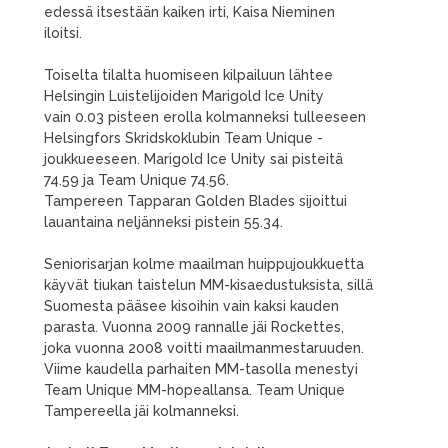
edessä itsestään kaiken irti, Kaisa Nieminen
iloitsi.
Toiselta tilalta huomiseen kilpailuun lähtee
Helsingin Luistelijoiden Marigold Ice Unity
vain 0.03 pisteen erolla kolmanneksi tulleeseen
Helsingfors Skridskoklubin Team Unique -
joukkueeseen. Marigold Ice Unity sai pisteitä
74.59 ja Team Unique 74.56.
Tampereen Tapparan Golden Blades sijoittui
lauantaina neljänneksi pistein 55.34.
Seniorisarjan kolme maailman huippujoukkuetta
käyvät tiukan taistelun MM-kisaedustuksista, sillä
Suomesta pääsee kisoihin vain kaksi kauden
parasta. Vuonna 2009 rannalle jäi Rockettes,
joka vuonna 2008 voitti maailmanmestaruuden.
Viime kaudella parhaiten MM-tasolla menestyi
Team Unique MM-hopeallansa. Team Unique
Tampereella jäi kolmanneksi.