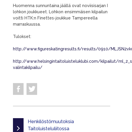
Huomenna sunnuntaina jäällä ovat noviisisarjan I
lohkon joukkueet. Lohkon ensimmäisen kilpailun
voitti HTK:n Finettes-joukkue Tampereella
marraskuussa.
Tulokset:
http://www.figureskatingresults.fi/results/0910/MLJSN2v
http://www.helsingintaitoluisteluklubi.com/kilpailut/ml_2_
valintakilpailu/
Henkilöstömuutoksia
Taitoluisteluliitossa