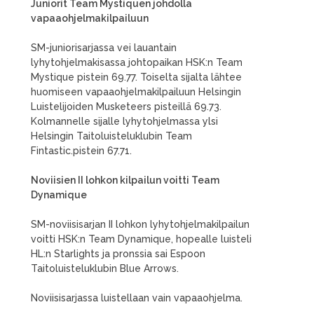
Juniorit Team Mystiquen johdolla
vapaaohjelmakilpailuun
SM-juniorisarjassa vei lauantain
lyhytohjelmakisassa johtopaikan HSK:n Team
Mystique pistein 69.77. Toiselta sijalta lähtee
huomiseen vapaaohjelmakilpailuun Helsingin
Luistelijoiden Musketeers pisteillä 69.73.
Kolmannelle sijalle lyhytohjelmassa ylsi
Helsingin Taitoluisteluklubin Team
Fintastic.pistein 67.71.
Noviisien II lohkon kilpailun voitti Team
Dynamique
SM-noviisisarjan II lohkon lyhytohjelmakilpailun
voitti HSK:n Team Dynamique, hopealle luisteli
HL:n Starlights ja pronssia sai Espoon
Taitoluisteluklubin Blue Arrows.
Noviisisarjassa luistellaan vain vapaaohjelma.