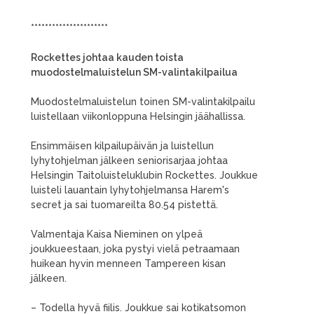
**********************
Rockettes johtaa kauden toista
muodostelmaluistelun SM-valintakilpailua
Muodostelmaluistelun toinen SM-valintakilpailu
luistellaan viikonloppuna Helsingin jäähallissa.
Ensimmäisen kilpailupäivän ja luistellun
lyhytohjelman jälkeen seniorisarjaa johtaa
Helsingin Taitoluisteluklubin Rockettes. Joukkue
luisteli lauantain lyhytohjelmansa Harem's
secret ja sai tuomareilta 80.54 pistettä.
Valmentaja Kaisa Nieminen on ylpeä
joukkueestaan, joka pystyi vielä petraamaan
huikean hyvin menneen Tampereen kisan
jälkeen.
– Todella hyvä fiilis. Joukkue sai kotikatsomon