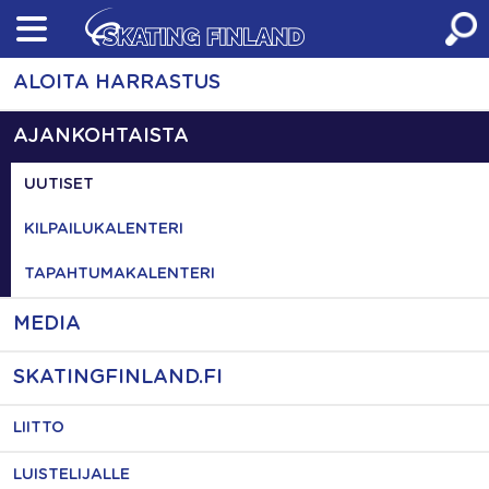
Skip
to
content
ALOITA HARRASTUS
AJANKOHTAISTA
UUTISET
KILPAILUKALENTERI
TAPAHTUMAKALENTERI
MEDIA
SKATINGFINLAND.FI
LIITTO
LUISTELIJALLE