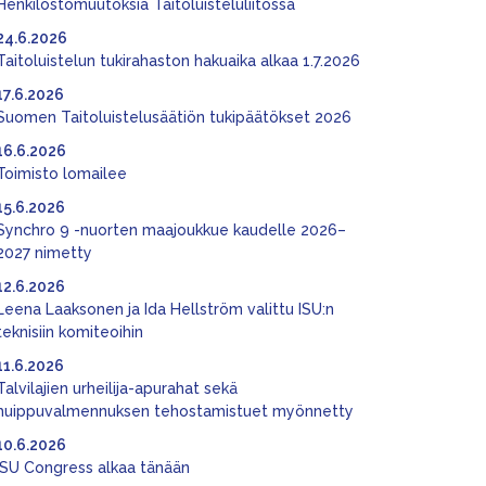
Henkilöstömuutoksia Taitoluisteluliitossa
24.6.2026
Taitoluistelun tukirahaston hakuaika alkaa 1.7.2026
17.6.2026
Suomen Taitoluistelusäätiön tukipäätökset 2026
16.6.2026
Toimisto lomailee
15.6.2026
Synchro 9 -nuorten maajoukkue kaudelle 2026–
2027 nimetty
12.6.2026
Leena Laaksonen ja Ida Hellström valittu ISU:n
teknisiin komiteoihin
11.6.2026
Talvilajien urheilija-apurahat sekä
huippuvalmennuksen tehostamistuet myönnetty
10.6.2026
ISU Congress alkaa tänään