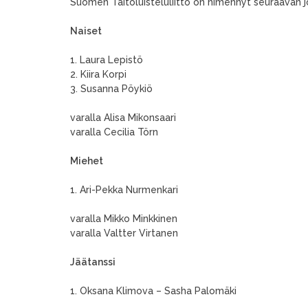
Suomen Taitoluisteluliitto on nimennyt seuraavan jou
Naiset
1. Laura Lepistö
2. Kiira Korpi
3. Susanna Pöykiö
varalla Alisa Mikonsaari
varalla Cecilia Törn
Miehet
1. Ari-Pekka Nurmenkari
varalla Mikko Minkkinen
varalla Valtter Virtanen
Jäätanssi
1. Oksana Klimova – Sasha Palomäki