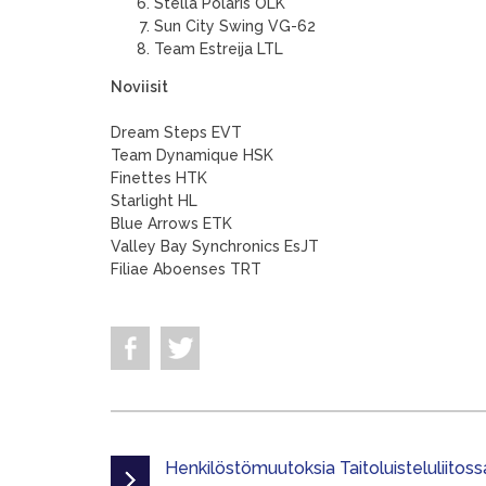
Stella Polaris OLK
Sun City Swing VG-62
Team Estreija LTL
Noviisit
Dream Steps EVT
Team Dynamique HSK
Finettes HTK
Starlight HL
Blue Arrows ETK
Valley Bay Synchronics EsJT
Filiae Aboenses TRT
Henkilöstömuutoksia Taitoluisteluliitoss