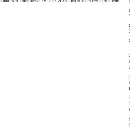
kkueen Tallinnassa 18.-24.1.2010 luisteltaviin EM-kilpailuihin: