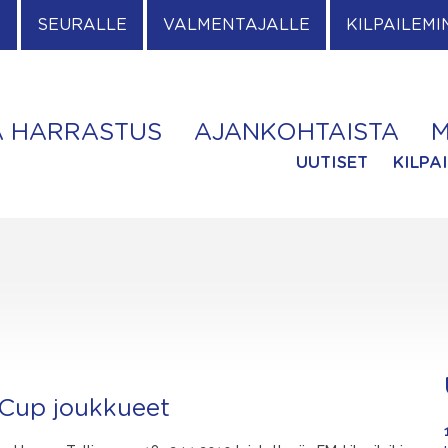
E
SEURALLE
VALMENTAJALLE
KILPAILEMI
A HARRASTUS
AJANKOHTAISTA
M
UUTISET
KILPA
a Cup joukkueet