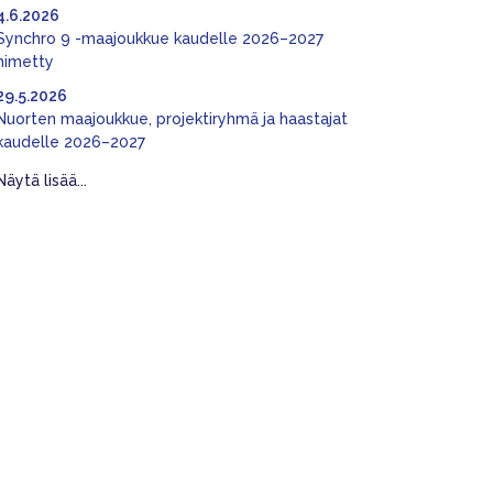
4.6.2026
Synchro 9 -maajoukkue kaudelle 2026–2027
nimetty
29.5.2026
Nuorten maajoukkue, projektiryhmä ja haastajat
kaudelle 2026–2027
Näytä lisää...