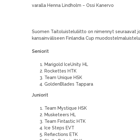
varalla Henna Lindholm – Ossi Kanervo
Suomen Taitoluisteluliitto on nimennyt seuraavat j
kansainväliseen Finlandia Cup muodostelmaluisteluk
Seniorit
Marigold IceUnity HL
Rockettes HTK
Team Unique HSK
GoldenBlades Tappara
Juniorit
Team Mystique HSK
Musketeers HL
Team Fintastic HTK
Ice Steps EVT
Reflections ETK