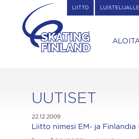
Skip
LIITTO
LUISTELIJALL
to
content
ALOIT
UUTISET
22.12.2009
Liitto nimesi EM- ja Finlandi