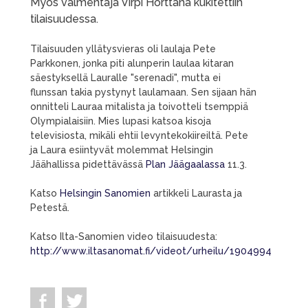
Myös valmentaja Virpi Horttana kukitettiin
tilaisuudessa.
Tilaisuuden yllätysvieras oli laulaja Pete
Parkkonen, jonka piti alunperin laulaa kitaran
säestyksellä Lauralle "serenadi", mutta ei
flunssan takia pystynyt laulamaan. Sen sijaan hän
onnitteli Lauraa mitalista ja toivotteli tsemppiä
Olympialaisiin. Mies lupasi katsoa kisoja
televisiosta, mikäli ehtii levyntekokiireiltä. Pete
ja Laura esiintyvät molemmat Helsingin
Jäähallissa pidettävässä
Plan Jäägaalassa
11.3.
Katso
Helsingin Sanomien
artikkeli Laurasta ja
Petestä.
Katso Ilta-Sanomien video tilaisuudesta:
http://www.iltasanomat.fi/videot/urheilu/1904994