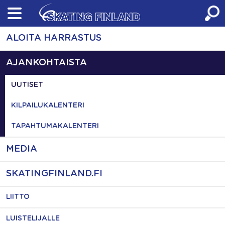
Skip
to
content
ALOITA HARRASTUS
AJANKOHTAISTA
UUTISET
KILPAILUKALENTERI
TAPAHTUMAKALENTERI
MEDIA
SKATINGFINLAND.FI
LIITTO
LUISTELIJALLE