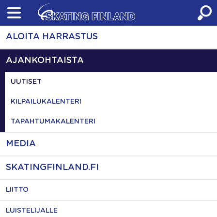
Skip
to
content
ALOITA HARRASTUS
AJANKOHTAISTA
UUTISET
KILPAILUKALENTERI
TAPAHTUMAKALENTERI
MEDIA
SKATINGFINLAND.FI
LIITTO
LUISTELIJALLE