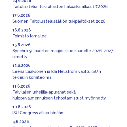
24.6.2026
Taitoluistelun tukirahaston hakuaika alkaa 1.7.2026
17.6.2026
Suomen Taitoluistelusäätiön tukipäätökset 2026
16.6.2026
Toimisto lomailee
15.6.2026
Synchro 9 -nuorten maajoukkue kaudelle 2026–2027
nimetty
12.6.2026
Leena Laaksonen ja Ida Hellström valittu ISU:n
teknisiin komiteoihin
11.6.2026
Talvilajien urheilija-apurahat sekä
huippuvalmennuksen tehostamistuet myönnetty
10.6.2026
ISU Congress alkaa tänään
4.6.2026