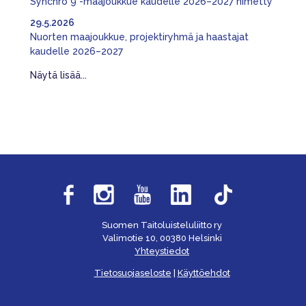
Synchro 9 -maajoukkue kaudelle 2026–2027 nimetty
29.5.2026
Nuorten maajoukkue, projektiryhmä ja haastajat
kaudelle 2026–2027
Näytä lisää...
Suomen Taitoluisteluliitto ry
Valimotie 10, 00380 Helsinki
Yhteystiedot
Tietosuojaseloste
|
Käyttöehdot