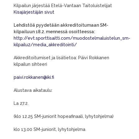
Kilpailun järjestää Etelä-Vantaan Taitoluistelijat
Kisajärjestäjän sivut
Lehdistöä pyydetään akkreditoitumaan SM-
kilpailuun 18.2. mennessä osoitteessa:
http://evt.sporttisaitti.com/muodostelmaluistelun_sm-
kilpailu2/media_akkreditointi/
Akkreditoitumiset ja lisätietoa: Päivi Rokkanen
kilpailun sihteeri
paivi.rokkanen@iki.fi
Alustava aikataulu:
La 27.2.
(klo 12.25 SM-juniorit hopeafinaali, lyhytohjelma)
klo 13.00 SM-juniorit, lyhytohjelma