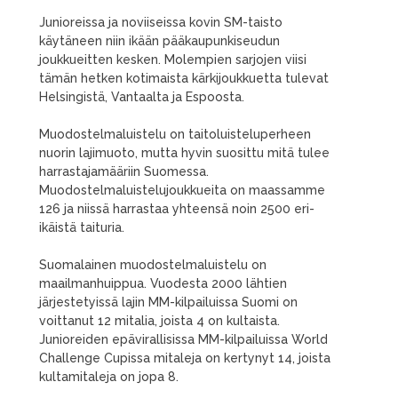
Junioreissa ja noviiseissa kovin SM-taisto
käytäneen niin ikään pääkaupunkiseudun
joukkueitten kesken. Molempien sarjojen viisi
tämän hetken kotimaista kärkijoukkuetta tulevat
Helsingistä, Vantaalta ja Espoosta.
Muodostelmaluistelu on taitoluisteluperheen
nuorin lajimuoto, mutta hyvin suosittu mitä tulee
harrastajamääriin Suomessa.
Muodostelmaluistelujoukkueita on maassamme
126 ja niissä harrastaa yhteensä noin 2500 eri-
ikäistä taituria.
Suomalainen muodostelmaluistelu on
maailmanhuippua. Vuodesta 2000 lähtien
järjestetyissä lajin MM-kilpailuissa Suomi on
voittanut 12 mitalia, joista 4 on kultaista.
Junioreiden epävirallisissa MM-kilpailuissa World
Challenge Cupissa mitaleja on kertynyt 14, joista
kultamitaleja on jopa 8.