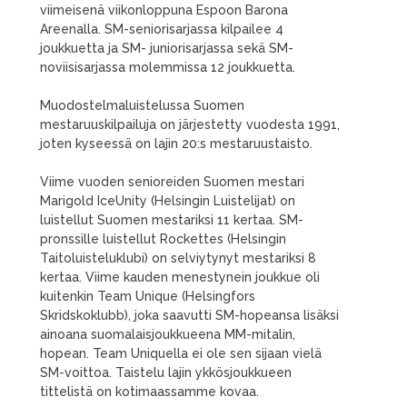
viimeisenä viikonloppuna Espoon Barona
Areenalla. SM-seniorisarjassa kilpailee 4
joukkuetta ja SM- juniorisarjassa sekä SM-
noviisisarjassa molemmissa 12 joukkuetta.
Muodostelmaluistelussa Suomen
mestaruuskilpailuja on järjestetty vuodesta 1991,
joten kyseessä on lajin 20:s mestaruustaisto.
Viime vuoden senioreiden Suomen mestari
Marigold IceUnity (Helsingin Luistelijat) on
luistellut Suomen mestariksi 11 kertaa. SM-
pronssille luistellut Rockettes (Helsingin
Taitoluisteluklubi) on selviytynyt mestariksi 8
kertaa. Viime kauden menestynein joukkue oli
kuitenkin Team Unique (Helsingfors
Skridskoklubb), joka saavutti SM-hopeansa lisäksi
ainoana suomalaisjoukkueena MM-mitalin,
hopean. Team Uniquella ei ole sen sijaan vielä
SM-voittoa. Taistelu lajin ykkösjoukkueen
tittelistä on kotimaassamme kovaa.