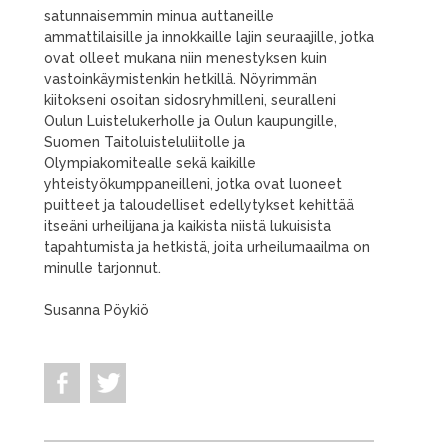
satunnaisemmin minua auttaneille
ammattilaisille ja innokkaille lajin seuraajille, jotka
ovat olleet mukana niin menestyksen kuin
vastoinkäymistenkin hetkillä. Nöyrimmän
kiitokseni osoitan sidosryhmilleni, seuralleni
Oulun Luistelukerholle ja Oulun kaupungille,
Suomen Taitoluisteluliitolle ja
Olympiakomitealle sekä kaikille
yhteistyökumppaneilleni, jotka ovat luoneet
puitteet ja taloudelliset edellytykset kehittää
itseäni urheilijana ja kaikista niistä lukuisista
tapahtumista ja hetkistä, joita urheilumaailma on
minulle tarjonnut.
Susanna Pöykiö