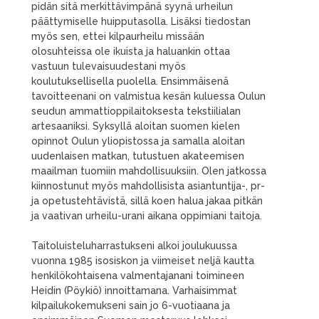
pidän sitä merkittävimpänä syynä urheilun
päättymiselle huipputasolla. Lisäksi tiedostan
myös sen, ettei kilpaurheilu missään
olosuhteissa ole ikuista ja haluankin ottaa
vastuun tulevaisuudestani myös
koulutuksellisella puolella. Ensimmäisenä
tavoitteenani on valmistua kesän kuluessa Oulun
seudun ammattioppilaitoksesta tekstiilialan
artesaaniksi. Syksyllä aloitan suomen kielen
opinnot Oulun yliopistossa ja samalla aloitan
uudenlaisen matkan, tutustuen akateemisen
maailman tuomiin mahdollisuuksiin. Olen jatkossa
kiinnostunut myös mahdollisista asiantuntija-, pr-
ja opetustehtävistä, sillä koen halua jakaa pitkän
ja vaativan urheilu-urani aikana oppimiani taitoja.
Taitoluisteluharrastukseni alkoi joulukuussa
vuonna 1985 isosiskon ja viimeiset neljä kautta
henkilökohtaisena valmentajanani toimineen
Heidin (Pöykiö) innoittamana. Varhaisimmat
kilpailukokemukseni sain jo 6-vuotiaana ja