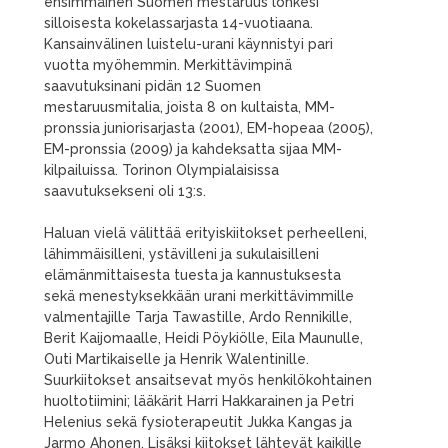
ensimmäinen Suomen mestaruus lohkesi
silloisesta kokelassarjasta 14-vuotiaana.
Kansainvälinen luistelu-urani käynnistyi pari
vuotta myöhemmin. Merkittävimpinä
saavutuksinani pidän 12 Suomen
mestaruusmitalia, joista 8 on kultaista, MM-
pronssia juniorisarjasta (2001), EM-hopeaa (2005),
EM-pronssia (2009) ja kahdeksatta sijaa MM-
kilpailuissa. Torinon Olympialaisissa
saavutuksekseni oli 13:s.
Haluan vielä välittää erityiskiitokset perheelleni,
lähimmäisilleni, ystävilleni ja sukulaisilleni
elämänmittaisesta tuesta ja kannustuksesta
sekä menestyksekkään urani merkittävimmille
valmentajille Tarja Tawastille, Ardo Rennikille,
Berit Kaijomaalle, Heidi Pöykiölle, Eila Maunulle,
Outi Martikaiselle ja Henrik Walentinille.
Suurkiitokset ansaitsevat myös henkilökohtainen
huoltotiimini; lääkärit Harri Hakkarainen ja Petri
Helenius sekä fysioterapeutit Jukka Kangas ja
Jarmo Ahonen. Lisäksi kiitokset lähtevät kaikille