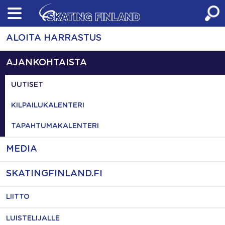
Skip
to
content
ALOITA HARRASTUS
AJANKOHTAISTA
UUTISET
KILPAILUKALENTERI
TAPAHTUMAKALENTERI
MEDIA
SKATINGFINLAND.FI
LIITTO
LUISTELIJALLE