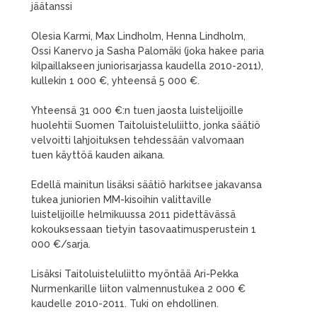
jäätanssi
Olesia Karmi, Max Lindholm, Henna Lindholm,
Ossi Kanervo ja Sasha Palomäki (joka hakee paria
kilpaillakseen juniorisarjassa kaudella 2010-2011),
kullekin 1 000 €, yhteensä 5 000 €.
Yhteensä 31 000 €:n tuen jaosta luistelijoille
huolehtii Suomen Taitoluisteluliitto, jonka säätiö
velvoitti lahjoituksen tehdessään valvomaan
tuen käyttöä kauden aikana.
Edellä mainitun lisäksi säätiö harkitsee jakavansa
tukea juniorien MM-kisoihin valittaville
luistelijoille helmikuussa 2011 pidettävässä
kokouksessaan tietyin tasovaatimusperustein 1
000 €/sarja.
Lisäksi Taitoluisteluliitto myöntää Ari-Pekka
Nurmenkarille liiton valmennustukea 2 000 €
kaudelle 2010-2011. Tuki on ehdollinen.