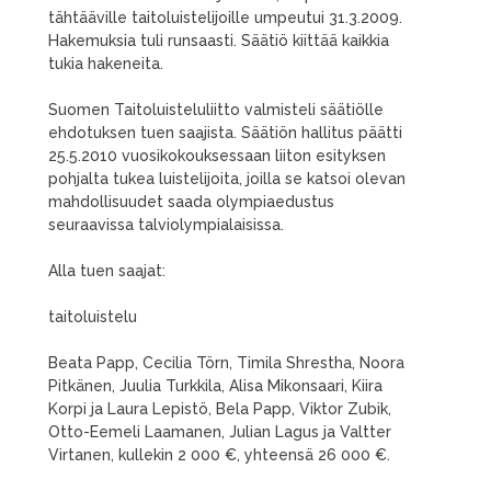
tähtääville taitoluistelijoille umpeutui 31.3.2009.
Hakemuksia tuli runsaasti. Säätiö kiittää kaikkia
tukia hakeneita.
Suomen Taitoluisteluliitto valmisteli säätiölle
ehdotuksen tuen saajista. Säätiön hallitus päätti
25.5.2010 vuosikokouksessaan liiton esityksen
pohjalta tukea luistelijoita, joilla se katsoi olevan
mahdollisuudet saada olympiaedustus
seuraavissa talviolympialaisissa.
Alla tuen saajat:
taitoluistelu
Beata Papp, Cecilia Törn, Timila Shrestha, Noora
Pitkänen, Juulia Turkkila, Alisa Mikonsaari, Kiira
Korpi ja Laura Lepistö, Bela Papp, Viktor Zubik,
Otto-Eemeli Laamanen, Julian Lagus ja Valtter
Virtanen, kullekin 2 000 €, yhteensä 26 000 €.