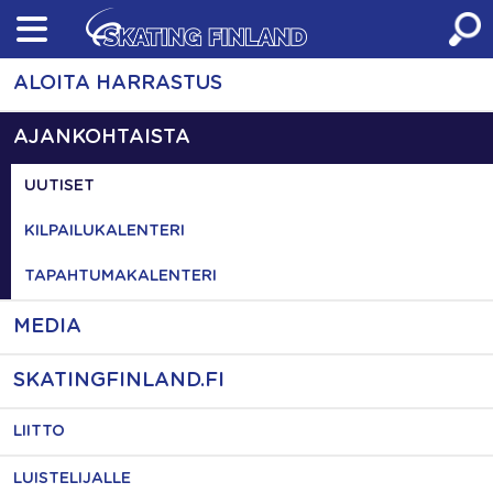
Skip
to
content
ALOITA HARRASTUS
AJANKOHTAISTA
UUTISET
KILPAILUKALENTERI
TAPAHTUMAKALENTERI
MEDIA
SKATINGFINLAND.FI
LIITTO
LUISTELIJALLE