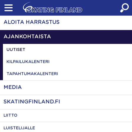
Skip
to
content
ALOITA HARRASTUS
AJANKOHTAISTA
UUTISET
KILPAILUKALENTERI
TAPAHTUMAKALENTERI
MEDIA
SKATINGFINLAND.FI
LIITTO
LUISTELIJALLE