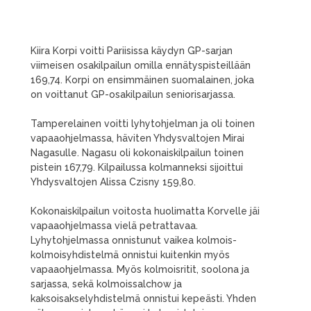
Kiira Korpi voitti Pariisissa käydyn GP-sarjan
viimeisen osakilpailun omilla ennätyspisteillään
169,74. Korpi on ensimmäinen suomalainen, joka
on voittanut GP-osakilpailun seniorisarjassa.
Tamperelainen voitti lyhytohjelman ja oli toinen
vapaaohjelmassa, häviten Yhdysvaltojen Mirai
Nagasulle. Nagasu oli kokonaiskilpailun toinen
pistein 167,79. Kilpailussa kolmanneksi sijoittui
Yhdysvaltojen Alissa Czisny 159,80.
Kokonaiskilpailun voitosta huolimatta Korvelle jäi
vapaaohjelmassa vielä petrattavaa.
Lyhytohjelmassa onnistunut vaikea kolmois-
kolmoisyhdistelmä onnistui kuitenkin myös
vapaaohjelmassa. Myös kolmoisritit, soolona ja
sarjassa, sekä kolmoissalchow ja
kaksoisakselyhdistelmä onnistui kepeästi. Yhden