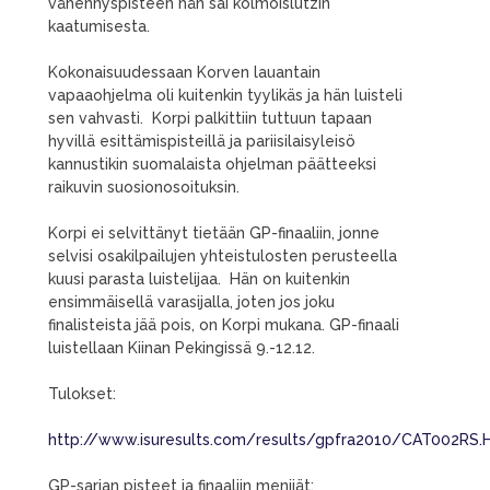
vähennyspisteen hän sai kolmoislutzin
kaatumisesta.
Kokonaisuudessaan Korven lauantain
vapaaohjelma oli kuitenkin tyylikäs ja hän luisteli
sen vahvasti. Korpi palkittiin tuttuun tapaan
hyvillä esittämispisteillä ja pariisilaisyleisö
kannustikin suomalaista ohjelman päätteeksi
raikuvin suosionosoituksin.
Korpi ei selvittänyt tietään GP-finaaliin, jonne
selvisi osakilpailujen yhteistulosten perusteella
kuusi parasta luistelijaa. Hän on kuitenkin
ensimmäisellä varasijalla, joten jos joku
finalisteista jää pois, on Korpi mukana. GP-finaali
luistellaan Kiinan Pekingissä 9.-12.12.
Tulokset:
http://www.isuresults.com/results/gpfra2010/CAT002RS
GP-sarjan pisteet ja finaaliin menijät: