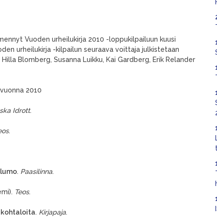
nnyt Vuoden urheilukirja 2010 -loppukilpailuun kuusi
n urheilukirja -kilpailun seuraava voittaja julkistetaan
Hilla Blomberg, Susanna Luikku, Kai Gardberg, Erik Relander
t vuonna 2010
ska Idrott
.
eos
.
 lumo
.
Paasilinna
.
emi).
Teos
.
akohtaloita
.
Kirjapaja
.