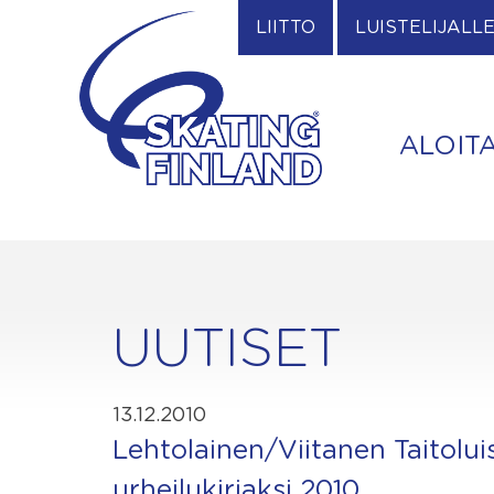
Skip
LIITTO
LUISTELIJALL
to
content
ALOIT
UUTISET
13.12.2010
Lehtolainen/Viitanen Taitolu
urheilukirjaksi 2010