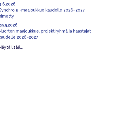
4.6.2026
Synchro 9 -maajoukkue kaudelle 2026–2027
nimetty
29.5.2026
Nuorten maajoukkue, projektiryhmä ja haastajat
kaudelle 2026–2027
Näytä lisää...