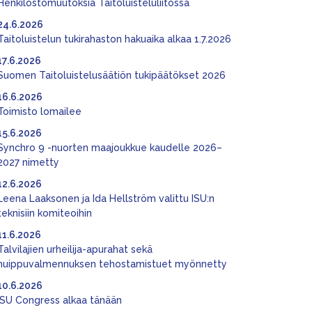
Henkilöstömuutoksia Taitoluisteluliitossa
24.6.2026
Taitoluistelun tukirahaston hakuaika alkaa 1.7.2026
17.6.2026
Suomen Taitoluistelusäätiön tukipäätökset 2026
16.6.2026
Toimisto lomailee
15.6.2026
Synchro 9 -nuorten maajoukkue kaudelle 2026–
2027 nimetty
12.6.2026
Leena Laaksonen ja Ida Hellström valittu ISU:n
teknisiin komiteoihin
11.6.2026
Talvilajien urheilija-apurahat sekä
huippuvalmennuksen tehostamistuet myönnetty
10.6.2026
ISU Congress alkaa tänään