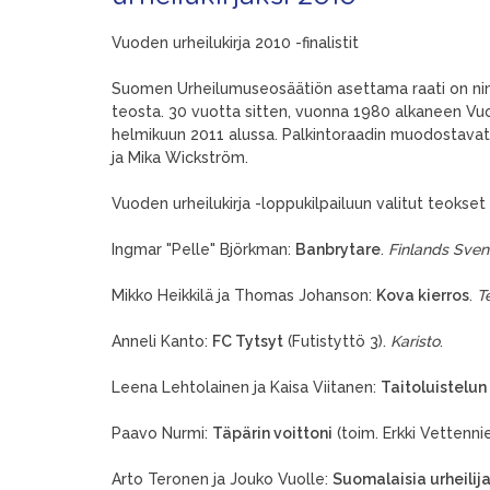
Vuoden urheilukirja 2010 -finalistit
Suomen Urheilumuseosäätiön asettama raati on nime
teosta. 30 vuotta sitten, vuonna 1980 alkaneen Vuode
helmikuun 2011 alussa. Palkintoraadin muodostavat 
ja Mika Wickström.
Vuoden urheilukirja -loppukilpailuun valitut teokse
Ingmar "Pelle" Björkman:
Banbrytare
.
Finlands Sven
Mikko Heikkilä ja Thomas Johanson:
Kova kierros
.
T
Anneli Kanto:
FC Tytsyt
(Futistyttö 3).
Karisto
.
Leena Lehtolainen ja Kaisa Viitanen:
Taitoluistelun
Paavo Nurmi:
Täpärin voittoni
(toim. Erkki Vettenni
Arto Teronen ja Jouko Vuolle:
Suomalaisia urheilij