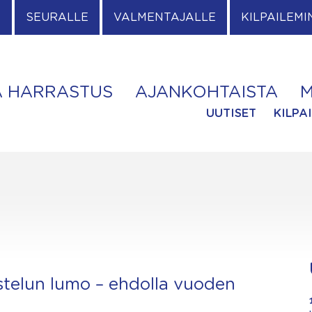
E
SEURALLE
VALMENTAJALLE
KILPAILEMI
A HARRASTUS
AJANKOHTAISTA
M
UUTISET
KILPA
istelun lumo – ehdolla vuoden