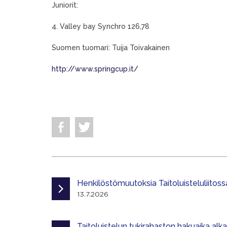
Juniorit:
4. Valley bay Synchro 126,78
Suomen tuomari: Tuija Toivakainen
http://www.springcup.it/
Henkilöstömuutoksia Taitoluisteluliitoss
13.7.2026
Taitoluistelun tukirahaston hakuaika alk