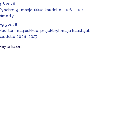
4.6.2026
Synchro 9 -maajoukkue kaudelle 2026–2027
nimetty
29.5.2026
Nuorten maajoukkue, projektiryhmä ja haastajat
kaudelle 2026–2027
Näytä lisää...