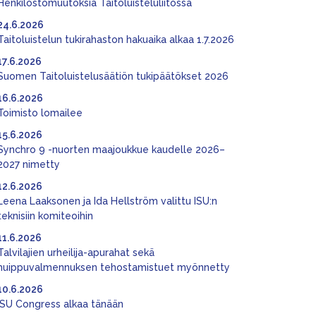
Henkilöstömuutoksia Taitoluisteluliitossa
24.6.2026
Taitoluistelun tukirahaston hakuaika alkaa 1.7.2026
17.6.2026
Suomen Taitoluistelusäätiön tukipäätökset 2026
16.6.2026
Toimisto lomailee
15.6.2026
Synchro 9 -nuorten maajoukkue kaudelle 2026–
2027 nimetty
12.6.2026
Leena Laaksonen ja Ida Hellström valittu ISU:n
teknisiin komiteoihin
11.6.2026
Talvilajien urheilija-apurahat sekä
huippuvalmennuksen tehostamistuet myönnetty
10.6.2026
ISU Congress alkaa tänään