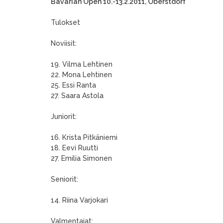
Bavarian Open 10.-13.2.2011, Oberstdorf
Tulokset
Noviisit:
19. Vilma Lehtinen
22. Mona Lehtinen
25. Essi Ranta
27. Saara Astola
Juniorit:
16. Krista Pitkäniemi
18. Eevi Ruutti
27. Emilia Simonen
Seniorit:
14. Riina Varjokari
Valmentajat: