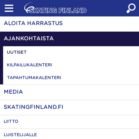
Skip
to
content
ALOITA HARRASTUS
AJANKOHTAISTA
UUTISET
KILPAILUKALENTERI
TAPAHTUMAKALENTERI
MEDIA
SKATINGFINLAND.FI
LIITTO
LUISTELIJALLE