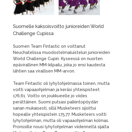
Suomelle kaksoisvoitto junioreiden World
Challenge Cupissa
Suomen Team Fintastic on voittanut
Neuchatelissa muodostelmaluistelun junioreiden
World Challenge Cupin. Kyseessä on nuorten
epävirallinen MM-kilpailu, joka jo ensi kaudesta
lähtien saa virallisen MM-arvon.
Team Fintastic oli lyhytohjelmassa toinen, mutta
voitti vapaaohjelman ja keräsi yhteispisteet
176,61. Voitto on joukkueelle jo viides
perättäinen. Suomi putsasi palkintopöydän
sanan mukaisesti, sillä Musketeers sijoittui
hopealle yhteispistein 175,77. Musketeers voitti
lyhytohjelman, mutta oli vapaaohjelman kolmas.
Pronssille nousi lyhytohjelman viidenneltä sijalta