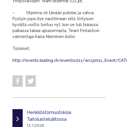
Yhdysvaltojen Team Braemar 172,48.
– Ohjelma oli tänään puhdas ja vahva.
Pystyin jopa itse nauttimaan siitä. Erityisen
hyvältä voitto tuntuu nyt, kun se tuli tiukassa
paikassa takaa-ajoasemasta, Team Fintasticin
valmentaja Kaisa Nieminen iloitsi.
Tulokset:
http://events.skating.ch/events1011/wccj2011_Event/CA
Henkilöstömuutoksia
Taitoluisteluliitossa
13.7.2026