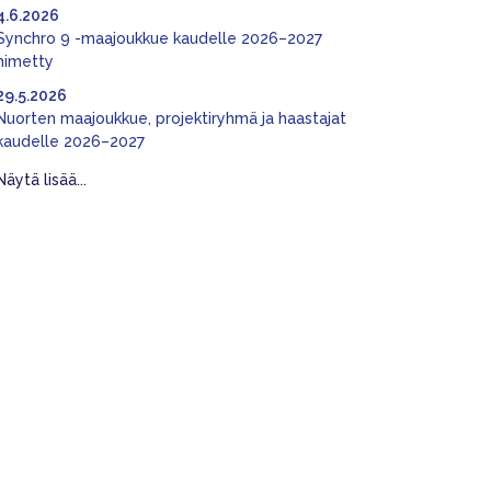
4.6.2026
Synchro 9 -maajoukkue kaudelle 2026–2027
nimetty
29.5.2026
Nuorten maajoukkue, projektiryhmä ja haastajat
kaudelle 2026–2027
Näytä lisää...