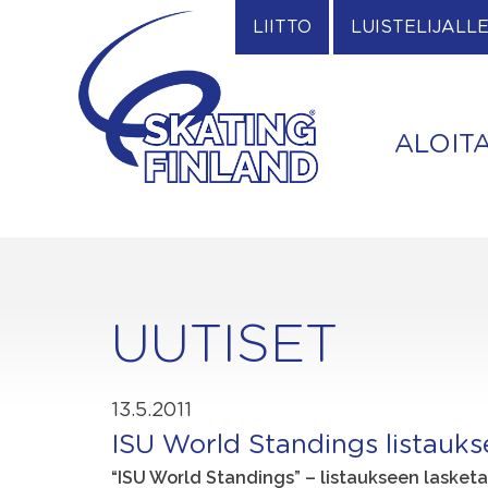
Skip
LIITTO
LUISTELIJALL
to
content
ALOIT
UUTISET
13.5.2011
ISU World Standings listauks
“ISU World Standings” – listaukseen lask