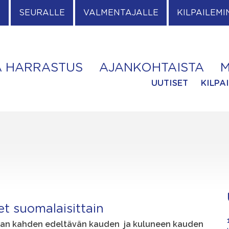
E
SEURALLE
VALMENTAJALLE
KILPAILEMI
A HARRASTUS
AJANKOHTAISTA
M
UUTISET
KILPA
et suomalaisittain
etaan kahden edeltävän kauden ja kuluneen kauden