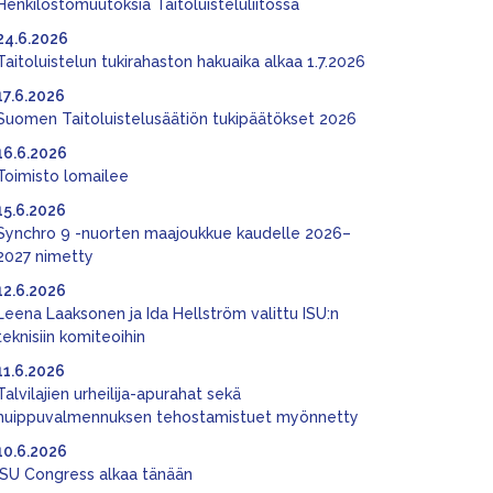
Henkilöstömuutoksia Taitoluisteluliitossa
24.6.2026
Taitoluistelun tukirahaston hakuaika alkaa 1.7.2026
17.6.2026
Suomen Taitoluistelusäätiön tukipäätökset 2026
16.6.2026
Toimisto lomailee
15.6.2026
Synchro 9 -nuorten maajoukkue kaudelle 2026–
2027 nimetty
12.6.2026
Leena Laaksonen ja Ida Hellström valittu ISU:n
teknisiin komiteoihin
11.6.2026
Talvilajien urheilija-apurahat sekä
huippuvalmennuksen tehostamistuet myönnetty
10.6.2026
ISU Congress alkaa tänään