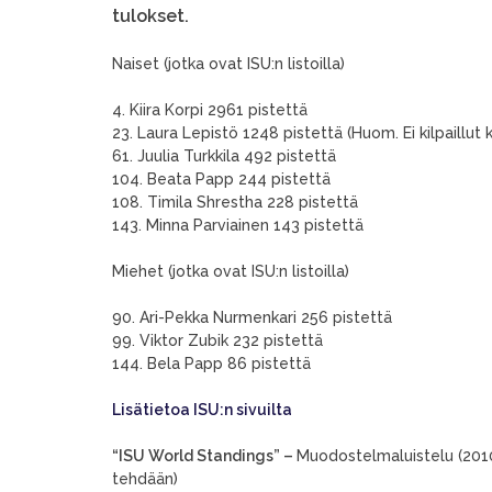
tulokset.
Naiset (jotka ovat ISU:n listoilla)
4. Kiira Korpi 2961 pistettä
23. Laura Lepistö 1248 pistettä (Huom. Ei kilpaillut 
61. Juulia Turkkila 492 pistettä
104. Beata Papp 244 pistettä
108. Timila Shrestha 228 pistettä
143. Minna Parviainen 143 pistettä
Miehet (jotka ovat ISU:n listoilla)
90. Ari-Pekka Nurmenkari 256 pistettä
99. Viktor Zubik 232 pistettä
144. Bela Papp 86 pistettä
Lisätietoa ISU:n sivuilta
“ISU World Standings” –
Muodostelmaluistelu (2010
tehdään)