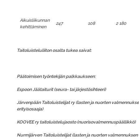
Aikuisliikunnan
247
108
2 180
kehittäminen
Taitoluisteluliiton osalta tukea saivat:
Päätoimisen työntekijän palkkaukseen:
Espoon Jäätaiturit (seura- tai järjestösihteeri)
Järvenpään Taitoluistelijat ry (lasten ja nuorten valmennuks
erityisosaaja)
KOOVEE ry taitoluistelujaosto (nuorisovalmennuspäällikkö)
Nurmijärven Taitoluistelijat (lasten ja nuorten valmennuksen