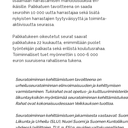
lisäämään harrastamisen mahdollisuuksia eri-
ikäisille. Palkkatuen tavoitteena on saada
seuroihin 10 000 uutta harrastajaa sekä lisätä
nykyisten harrastajien tyytyväisyyttä ja toiminta-
aktiivisuutta seurassa.
Palkkatukeen oikeutetut seurat saavat
palkkatukea 22 kuukautta, enimmillään puolet
työntekijän palkasta sekä erillistä koulutusrahaa.
Toiminnalliset tuet myönnettiin 1 000-6 000
euron suuruisena rahallisena tukena.
Seuratoiminnan kehittämistuen tavoitteena on
urheiluseuratoiminnan elinvoimaisuuden ja kehittymisen
varmistaminen. Tukirahat ovat opetus- ja kulttuuriministeriö
liikuntayksikön myöntämää seuratoiminnan kehittämistukea
Rahat ovat kokonaisuudessaan Veikkauksen tuottoa.
Seuratoiminnan kehittämistuen jakamisesta vastaavat: Suo
Liikunta ja Urheilu (SLU), Nuori Suomi ja Suomen Kuntoliikunt
yhdessä lajiliittojen, TUL:n, FSI:n, muiden valtakunnallisten