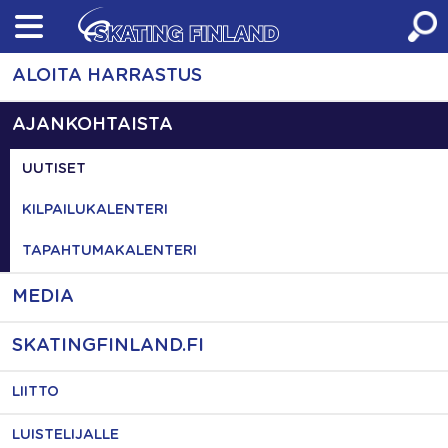
Skip
to
content
ALOITA HARRASTUS
AJANKOHTAISTA
UUTISET
KILPAILUKALENTERI
TAPAHTUMAKALENTERI
MEDIA
SKATINGFINLAND.FI
LIITTO
LUISTELIJALLE