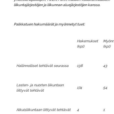
liikuntajärjestöjen ja liikunnan aluejärjestöjen kanssa.
Palkkatuen hakumäärät ja myönnetyt tuet:
Hakemukset
Myönn
(kpl)
(kpl)
Hallinnolliset tehtävät seurassa
138
43
Lasten- ja nuorten liikuntaan
174
54
liittyvät tehtävät
Aikuisliikuntaan liittyvät tehtävät
4
1