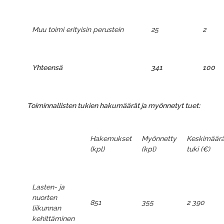
Muu toimi erityisin perustein
25
2
Yhteensä
341
100
Toiminnallisten tukien hakumäärät ja myönnetyt tuet:
Hakemukset
Myönnetty
Keskimäärä
(kpl)
(kpl)
tuki (€)
Lasten- ja
nuorten
851
355
2 390
liikunnan
kehittäminen