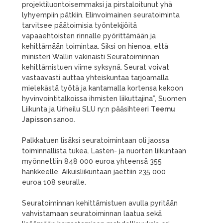
projektiluontoisemmaksi ja pirstaloitunut yhä
lyhyempiin pätkiin. Elinvoimainen seuratoiminta
tarvitsee päätoimisia työntekijöitä
vapaaehtoisten rinnalle pyörittämään ja
kehittämään toimintaa. Siksi on hienoa, että
ministeri Wallin vakinaisti Seuratoiminnan
kehittämistuen viime syksynä. Seurat voivat
vastaavasti auttaa yhteiskuntaa tarjoamalla
mielekästä työtä ja kantamalla kortensa kekoon
hyvinvointitalkoissa ihmisten liikuttajina”, Suomen
Liikunta ja Urheilu SLU ry:n pääsihteeri
Teemu
Japisson
sanoo.
Palkkatuen lisäksi seuratoimintaan oli jaossa
toiminnallista tukea. Lasten- ja nuorten liikuntaan
myönnettiin 848 000 euroa yhteensä 355
hankkeelle. Aikuisliikuntaan jaettiin 235 000
euroa 108 seuralle.
Seuratoiminnan kehittämistuen avulla pyritään
vahvistamaan seuratoiminnan laatua sekä