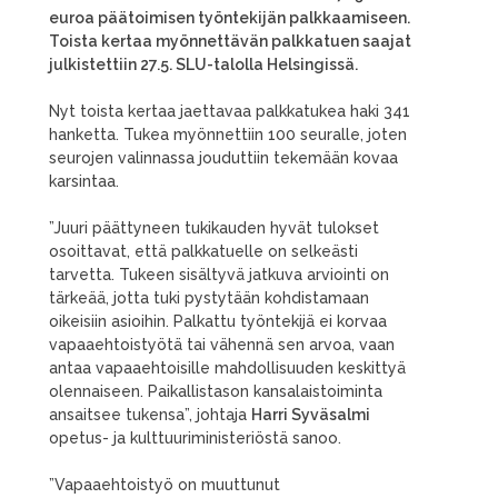
euroa päätoimisen työntekijän palkkaamiseen.
Toista kertaa myönnettävän palkkatuen saajat
julkistettiin 27.5. SLU-talolla Helsingissä.
Nyt toista kertaa jaettavaa palkkatukea haki 341
hanketta. Tukea myönnettiin 100 seuralle, joten
seurojen valinnassa jouduttiin tekemään kovaa
karsintaa.
”Juuri päättyneen tukikauden hyvät tulokset
osoittavat, että palkkatuelle on selkeästi
tarvetta. Tukeen sisältyvä jatkuva arviointi on
tärkeää, jotta tuki pystytään kohdistamaan
oikeisiin asioihin. Palkattu työntekijä ei korvaa
vapaaehtoistyötä tai vähennä sen arvoa, vaan
antaa vapaaehtoisille mahdollisuuden keskittyä
olennaiseen. Paikallistason kansalaistoiminta
ansaitsee tukensa”, johtaja
Harri Syväsalmi
opetus- ja kulttuuriministeriöstä sanoo.
”Vapaaehtoistyö on muuttunut