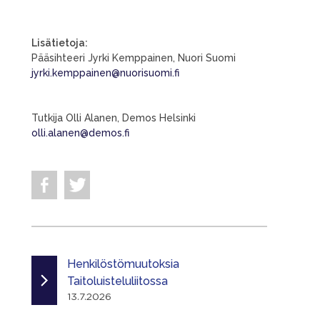
Lisätietoja:
Pääsihteeri Jyrki Kemppainen, Nuori Suomi
jyrki.kemppainen@nuorisuomi.fi
Tutkija Olli Alanen, Demos Helsinki
olli.alanen@demos.fi
Henkilöstömuutoksia
Taitoluisteluliitossa
13.7.2026