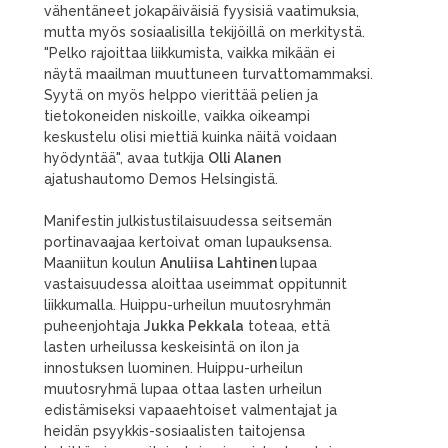
vähentäneet jokapäiväisiä fyysisiä vaatimuksia,
mutta myös sosiaalisilla tekijöillä on merkitystä.
"Pelko rajoittaa liikkumista, vaikka mikään ei
näytä maailman muuttuneen turvattomammaksi.
Syytä on myös helppo vierittää pelien ja
tietokoneiden niskoille, vaikka oikeampi
keskustelu olisi miettiä kuinka näitä voidaan
hyödyntää", avaa tutkija
Olli Alanen
ajatushautomo Demos Helsingistä.
Manifestin julkistustilaisuudessa seitsemän
portinavaajaa kertoivat oman lupauksensa.
Maaniitun koulun
Anuliisa Lahtinen
lupaa
vastaisuudessa aloittaa useimmat oppitunnit
liikkumalla. Huippu-urheilun muutosryhmän
puheenjohtaja
Jukka Pekkala
toteaa, että
lasten urheilussa keskeisintä on ilon ja
innostuksen luominen. Huippu-urheilun
muutosryhmä lupaa ottaa lasten urheilun
edistämiseksi vapaaehtoiset valmentajat ja
heidän psyykkis-sosiaalisten taitojensa