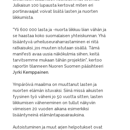
Julkaisun 100 lupausta kertovat miten eri
portinavaajat voivat lisätä lasten ja nuorten
liikkumista.
"Yli 600 000 lasta ja -nuorta liikkuu liian vähän ja
se haastaa koko suomalaisen yhteiskunnan. Yhä
lisääntyvä urheiluseuraharrastaminen ei riitä
ratkaisuksi, jos muuten istutaan sisällä. Tämä
manifesti avaa uusia näkökulmia siihen, keitä
tarvitsemme mukaan tähän projektiin", kertoo
raportin tilanneen Nuoren Suomen pääsihteeri
Jyrki Kemppainen
.
Ympäröivä maailma on muuttanut lasten ja
nuorten elämän istuvaksi. Siinä missä aikuisten
fyysinen työ väheni jo 50 vuotta sitten, lasten
liikkumisen väheneminen on tullut näkyviin
viimeisen 20 vuoden aikana esimerkiksi
lisääntyneinä elämäntapasairauksina.
Autoistuminen ja muut arjen helpotukset ovat