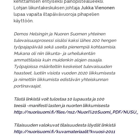
kehittämisen erityiseksi painopistealueeksi.
Lohjan liikuntakeskuksen johtaja
Jukka Vienonen
lupaa vapaita iltapäivävuoroja pihapelien
käyttöön.
Demos Helsingin ja Nuoren Suomen yhteinen
tulevaisuusprosessi sisälsi kaksi lähes 200 hengen
työpajapäivää sekä useita pienempiä kohtaamisia.
Mukana oli niin liikunta- ja urheilukentän
ammattilaisia kuin muidenkin alojen osaajia.
Työpajoissa määriteltiin keskeiset tulevaisuuden
haasteet, luotiin visiota vuoden 2020 liikkumisesta
ja nimettiin liikkumista edistävän yhteiskunnan
portinavaajat.
Tästä linkistä voit tulostaa 10 lupausta ja 100
teesiä -manifesti lasten ja nuorten liikkumisesta
http://nuorisuomi.fi/files/ns2/Nuori%20Suomi_PDF/NUS
Tilaisuuden
valokuvat tilaisuudesta löydät linkistä
http://nuorisuomi.fi/kuvamateriaalit?kvuosi=2011