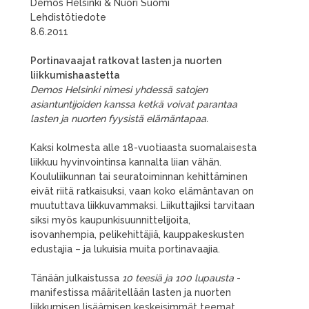
Demos Helsinki & Nuori Suomi
Lehdistötiedote
8.6.2011
Portinavaajat ratkovat lasten ja nuorten
liikkumishaastetta
Demos Helsinki nimesi yhdessä satojen
asiantuntijoiden kanssa ketkä voivat parantaa
lasten ja nuorten fyysistä elämäntapaa.
Kaksi kolmesta alle 18-vuotiaasta suomalaisesta
liikkuu hyvinvointinsa kannalta liian vähän.
Koululiikunnan tai seuratoiminnan kehittäminen
eivät riitä ratkaisuksi, vaan koko elämäntavan on
muututtava liikkuvammaksi. Liikuttajiksi tarvitaan
siksi myös kaupunkisuunnittelijoita,
isovanhempia, pelikehittäjiä, kauppakeskusten
edustajia – ja lukuisia muita portinavaajia.
Tänään julkaistussa
10 teesiä ja 100 lupausta
-
manifestissa määritellään lasten ja nuorten
liikkumisen lisäämisen keskeisimmät teemat.