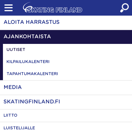
Skip
to
content
ALOITA HARRASTUS
AJANKOHTAISTA
UUTISET
KILPAILUKALENTERI
TAPAHTUMAKALENTERI
MEDIA
SKATINGFINLAND.FI
LIITTO
LUISTELIJALLE