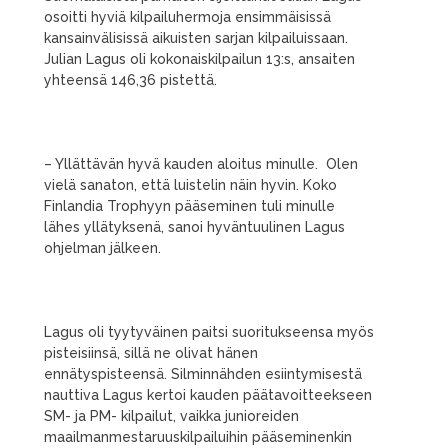
osoitti hyviä kilpailuhermoja ensimmäisissä
kansainvälisissä aikuisten sarjan kilpailuissaan.
Julian Lagus oli kokonaiskilpailun 13:s, ansaiten
yhteensä 146,36 pistettä.
– Yllättävän hyvä kauden aloitus minulle. Olen
vielä sanaton, että luistelin näin hyvin. Koko
Finlandia Trophyyn pääseminen tuli minulle
lähes yllätyksenä, sanoi hyväntuulinen Lagus
ohjelman jälkeen.
Lagus oli tyytyväinen paitsi suoritukseensa myös
pisteisiinsä, sillä ne olivat hänen
ennätyspisteensä. Silminnähden esiintymisestä
nauttiva Lagus kertoi kauden päätavoitteekseen
SM- ja PM- kilpailut, vaikka junioreiden
maailmanmestaruuskilpailuihin pääseminenkin