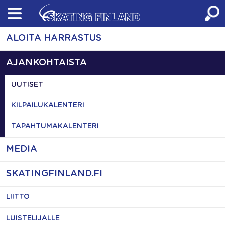
Skip
to
content
ALOITA HARRASTUS
AJANKOHTAISTA
UUTISET
KILPAILUKALENTERI
TAPAHTUMAKALENTERI
MEDIA
SKATINGFINLAND.FI
LIITTO
LUISTELIJALLE