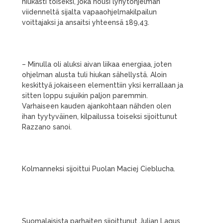
niukasti toiseksi, joka nousi lyhytohjelman
viidenneltä sijalta vapaaohjelmakilpailun
voittajaksi ja ansaitsi yhteensä 189,43.
– Minulla oli aluksi aivan liikaa energiaa, joten
ohjelman alusta tuli hiukan sähellystä. Aloin
keskittyä jokaiseen elementtiin yksi kerrallaan ja
sitten loppu sujuikin paljon paremmin.
Varhaiseen kauden ajankohtaan nähden olen
ihan tyytyväinen, kilpailussa toiseksi sijoittunut
Razzano sanoi.
Kolmanneksi sijoittui Puolan Maciej Cieblucha.
Suomalaisista parhaiten sijoittunut Julian Lagus