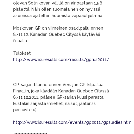
olevan Sotnikovan välillä on ainoastaan 1,98
pistettä. Näin ollen suomalainen on hyvissä
asemissa ajatellen huomista vapaaohjelmaa.
Moskovan GP on viimeinen osakilpailu ennen
8.-11.12. Kanadan Quebec Cityssä käytävää
finaalia.
Tulokset
http://www.isuresults.com/results/gprus2011/
GP-sarjan tilanne ennen Venäjän GP-kilpailua.
Finaaliin, joka käydään Kanadan Quebec Cityssä
8.-11.12.2011, pääsee GP-sarjan kuusi parasta
kustakin sarjasta (miehet, naiset, jäätanssi,
pariluistelu).
http://www.isuresults.com/events/gp2011/gpsladies.htm