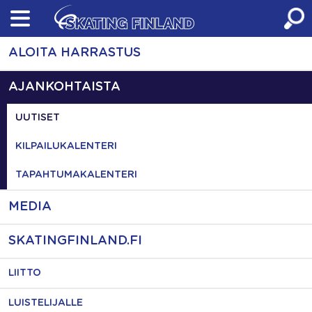
Skip
to
content
ALOITA HARRASTUS
AJANKOHTAISTA
UUTISET
KILPAILUKALENTERI
TAPAHTUMAKALENTERI
MEDIA
SKATINGFINLAND.FI
LIITTO
LUISTELIJALLE