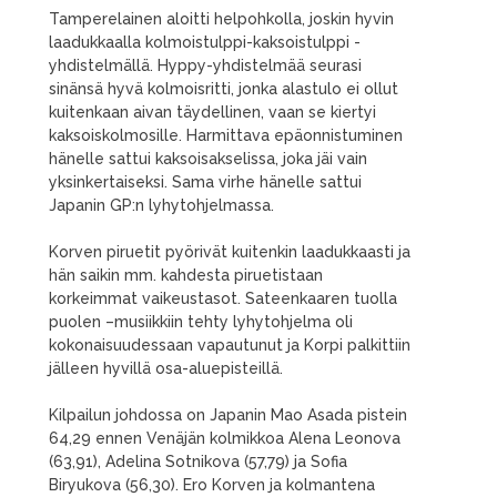
Tamperelainen aloitti helpohkolla, joskin hyvin
laadukkaalla kolmoistulppi-kaksoistulppi -
yhdistelmällä. Hyppy-yhdistelmää seurasi
sinänsä hyvä kolmoisritti, jonka alastulo ei ollut
kuitenkaan aivan täydellinen, vaan se kiertyi
kaksoiskolmosille. Harmittava epäonnistuminen
hänelle sattui kaksoisakselissa, joka jäi vain
yksinkertaiseksi. Sama virhe hänelle sattui
Japanin GP:n lyhytohjelmassa.
Korven piruetit pyörivät kuitenkin laadukkaasti ja
hän saikin mm. kahdesta piruetistaan
korkeimmat vaikeustasot. Sateenkaaren tuolla
puolen –musiikkiin tehty lyhytohjelma oli
kokonaisuudessaan vapautunut ja Korpi palkittiin
jälleen hyvillä osa-aluepisteillä.
Kilpailun johdossa on Japanin Mao Asada pistein
64,29 ennen Venäjän kolmikkoa Alena Leonova
(63,91), Adelina Sotnikova (57,79) ja Sofia
Biryukova (56,30). Ero Korven ja kolmantena