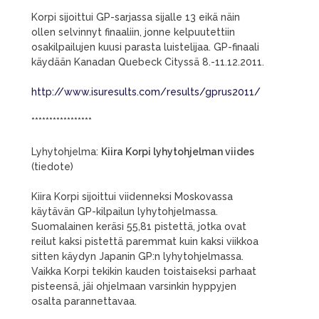
Korpi sijoittui GP-sarjassa sijalle 13 eikä näin
ollen selvinnyt finaaliin, jonne kelpuutettiin
osakilpailujen kuusi parasta luistelijaa. GP-finaali
käydään Kanadan Quebeck Cityssä 8.-11.12.2011.
http://www.isuresults.com/results/gprus2011/
*****************
Lyhytohjelma:
Kiira Korpi lyhytohjelman viides
(tiedote)
Kiira Korpi sijoittui viidenneksi Moskovassa
käytävän GP-kilpailun lyhytohjelmassa.
Suomalainen keräsi 55,81 pistettä, jotka ovat
reilut kaksi pistettä paremmat kuin kaksi viikkoa
sitten käydyn Japanin GP:n lyhytohjelmassa.
Vaikka Korpi tekikin kauden toistaiseksi parhaat
pisteensä, jäi ohjelmaan varsinkin hyppyjen
osalta parannettavaa.