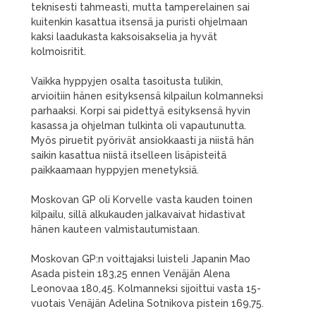
teknisesti tahmeasti, mutta tamperelainen sai
kuitenkin kasattua itsensä ja puristi ohjelmaan
kaksi laadukasta kaksoisakselia ja hyvät
kolmoisritit.
Vaikka hyppyjen osalta tasoitusta tulikin,
arvioitiin hänen esityksensä kilpailun kolmanneksi
parhaaksi. Korpi sai pidettyä esityksensä hyvin
kasassa ja ohjelman tulkinta oli vapautunutta.
Myös piruetit pyörivät ansiokkaasti ja niistä hän
saikin kasattua niistä itselleen lisäpisteitä
paikkaamaan hyppyjen menetyksiä.
Moskovan GP oli Korvelle vasta kauden toinen
kilpailu, sillä alkukauden jalkavaivat hidastivat
hänen kauteen valmistautumistaan.
Moskovan GP:n voittajaksi luisteli Japanin Mao
Asada pistein 183,25 ennen Venäjän Alena
Leonovaa 180,45. Kolmanneksi sijoittui vasta 15-
vuotais Venäjän Adelina Sotnikova pistein 169,75.