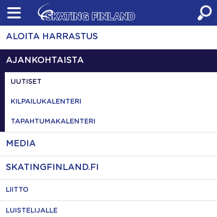
Skip
to
content
ALOITA HARRASTUS
AJANKOHTAISTA
UUTISET
KILPAILUKALENTERI
TAPAHTUMAKALENTERI
MEDIA
SKATINGFINLAND.FI
LIITTO
LUISTELIJALLE