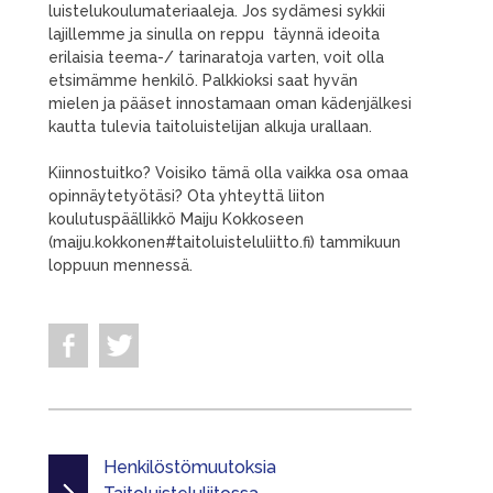
luistelukoulumateriaaleja. Jos sydämesi sykkii
lajillemme ja sinulla on reppu täynnä ideoita
erilaisia teema-/ tarinaratoja varten, voit olla
etsimämme henkilö. Palkkioksi saat hyvän
mielen ja pääset innostamaan oman kädenjälkesi
kautta tulevia taitoluistelijan alkuja urallaan.
Kiinnostuitko? Voisiko tämä olla vaikka osa omaa
opinnäytetyötäsi? Ota yhteyttä liiton
koulutuspäällikkö Maiju Kokkoseen
(maiju.kokkonen#taitoluisteluliitto.fi) tammikuun
loppuun mennessä.
Henkilöstömuutoksia