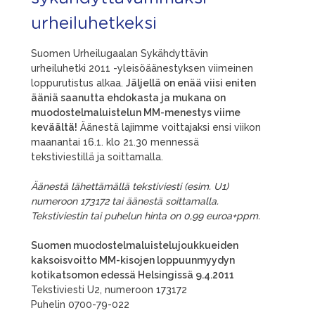
urheiluhetkeksi
Suomen Urheilugaalan Sykähdyttävin
urheiluhetki 2011 -yleisöäänestyksen viimeinen
loppurutistus alkaa.
Jäljellä on enää viisi eniten
ääniä saanutta ehdokasta ja mukana on
muodostelmaluistelun MM-menestys viime
keväältä!
Äänestä lajimme voittajaksi ensi viikon
maanantai 16.1. klo 21.30 mennessä
tekstiviestillä ja soittamalla.
Äänestä lähettämällä tekstiviesti (esim. U1)
numeroon 173172 tai äänestä soittamalla.
Tekstiviestin tai puhelun hinta on 0,99 euroa+ppm.
Suomen muodostelmaluistelujoukkueiden
kaksoisvoitto MM-kisojen loppuunmyydyn
kotikatsomon edessä Helsingissä 9.4.2011
Tekstiviesti U2, numeroon 173172
Puhelin 0700-79-022