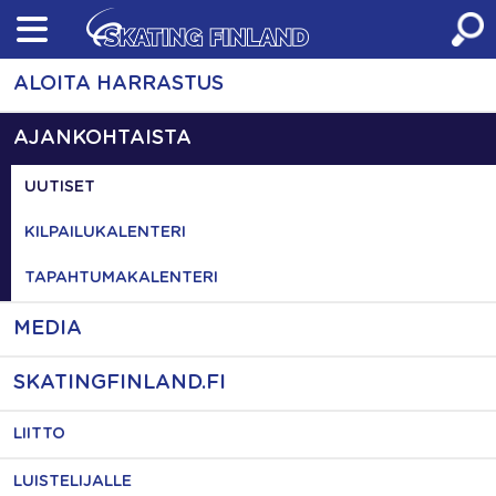
Skip
to
content
ALOITA HARRASTUS
AJANKOHTAISTA
UUTISET
KILPAILUKALENTERI
TAPAHTUMAKALENTERI
MEDIA
SKATINGFINLAND.FI
LIITTO
LUISTELIJALLE