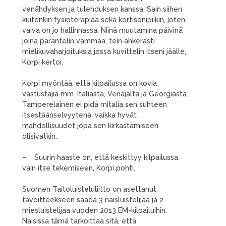
venähdyksen ja tulehduksen kanssa. Sain siihen
kuitenkin fysioterapiaa sekä kortisonipiikin, joten
vaiva on jo hallinnassa. Niinä muutamina päivinä
joina parantelin vammaa, tein ahkerasti
mielikuvaharjoituksia jossa kuvittelin itseni jäälle,
Korpi kertoi.
Korpi myöntää, että kilpailussa on kovia
vastustajia mm. Italiasta, Venäjältä ja Georgiasta.
Tamperelainen ei pidä mitalia sen suhteen
itsestäänselvyytenä, vaikka hyvät
mahdollisuudet jopa sen kirkastamiseen
olisivatkin.
– Suurin haaste on, että keskittyy kilpailussa
vain itse tekemiseen, Korpi pohti.
Suomen Taitoluisteluliitto on asettanut
tavoitteekseen saada 3 naisluistelijaa ja 2
miesluistelijaa vuoden 2013 EM-kilpailuihin.
Naisissa tämä tarkoittaa sitä, että