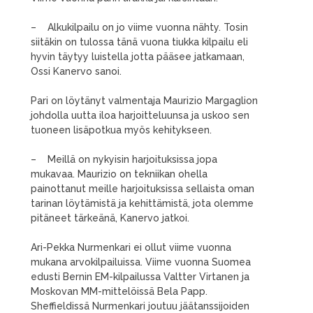
– Alkukilpailu on jo viime vuonna nähty. Tosin
siitäkin on tulossa tänä vuona tiukka kilpailu eli
hyvin täytyy luistella jotta pääsee jatkamaan,
Ossi Kanervo sanoi.
Pari on löytänyt valmentaja Maurizio Margaglion
johdolla uutta iloa harjoitteluunsa ja uskoo sen
tuoneen lisäpotkua myös kehitykseen.
– Meillä on nykyisin harjoituksissa jopa
mukavaa. Maurizio on tekniikan ohella
painottanut meille harjoituksissa sellaista oman
tarinan löytämistä ja kehittämistä, jota olemme
pitäneet tärkeänä, Kanervo jatkoi.
Ari-Pekka Nurmenkari ei ollut viime vuonna
mukana arvokilpailuissa. Viime vuonna Suomea
edusti Bernin EM-kilpailussa Valtter Virtanen ja
Moskovan MM-mittelöissä Bela Papp.
Sheffieldissä Nurmenkari joutuu jäätanssijoiden