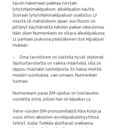
tavoin hakemaan paikkaa torstain
lyhytohjelmakilpailuun, alkukilpailun kautta.
Suoraan lyhytohjelmakilpailuun osallistuu 17
miestä 18 mahdollisen sijaan, kun Ruotsi on
jättänyt käyttämättä kahden paikan oikeutensa.
Näin ollen Nurmenkarin on oltava alkukilpailussa
11 parhaan joukossa päästäkseen itse kilpailuun
mukaan.
– Oma tavoitteeni on luistella hyvät ohjelmat.
Sijoitustavoitetta on vaikea määritellä, sillä se
riippuu muistakin luistelijoista. En halua miettiä
muiden suorituksia, vain omaani, Nurmenkari
tuumasi.
Nurmenkarin paras EM-sijoitus on toistaiseksi
vuodelta 2009, jolloin hän oli kilpailun 14.
Viime vuoden EM-pronssimitalisti Kiira Korpi ja
vuosi sitten aikuisten arvokilpailudebyyttinsä
tehnyt Juulia Turkkila aloittavat urakkansa