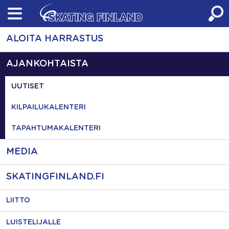
Skip
to
content
ALOITA HARRASTUS
AJANKOHTAISTA
UUTISET
KILPAILUKALENTERI
TAPAHTUMAKALENTERI
MEDIA
SKATINGFINLAND.FI
LIITTO
LUISTELIJALLE