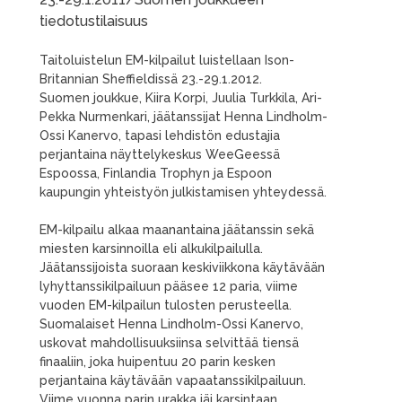
tiedotustilaisuus
Taitoluistelun EM-kilpailut luistellaan Ison-
Britannian Sheffieldissä 23.-29.1.2012.
Suomen joukkue, Kiira Korpi, Juulia Turkkila, Ari-
Pekka Nurmenkari, jäätanssijat Henna Lindholm-
Ossi Kanervo, tapasi lehdistön edustajia
perjantaina näyttelykeskus WeeGeessä
Espoossa, Finlandia Trophyn ja Espoon
kaupungin yhteistyön julkistamisen yhteydessä.
EM-kilpailu alkaa maanantaina jäätanssin sekä
miesten karsinnoilla eli alkukilpailulla.
Jäätanssijoista suoraan keskiviikkona käytävään
lyhyttanssikilpailuun pääsee 12 paria, viime
vuoden EM-kilpailun tulosten perusteella.
Suomalaiset Henna Lindholm-Ossi Kanervo,
uskovat mahdollisuuksiinsa selvittää tiensä
finaaliin, joka huipentuu 20 parin kesken
perjantaina käytävään vapaatanssikilpailuun.
Viime vuonna parin urakka jäi karsintaan.