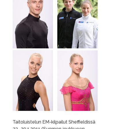
Taitoluistelun EM-kilpailut Sheffieldissä
23.-29.1.2011/Suomen joukkueen