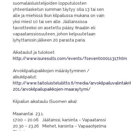
suomalaisluistelijoiden lopputulosten
yhteenlasketun summan täytyy olla 13 tai sen
alle ja miehissä (kun kilpailussa mukana on vain
yksi mies) 10 tai sen alle. Jäätanssissa
tavoitteeksi on asetettu pääsy finaaliin eli
vapaatanssiosuuteen, johon kelpuutetaan
lyhyttanssin jälkeen 20 parasta paria.
Aikataulut ja tulokset:
http://www.isuresults.com/events/fsevent00011317.htm
Arvokilpailupaikkojen määräytyminen /
alkukilpailut:
http://www.taitoluisteluliitto.fi/media/arvokilpailuvalintakri
201/arvokilpailupaikkojen-maaraytymi/
Kilpailun aikataulu (Suomen aika):
Maanantai 23.1.
17.00 – 20.06 Jäätanssi, karsinta – Vapaatanssi
20.30 – 23.26 Miehet, karsinta – Vapaaohjelma