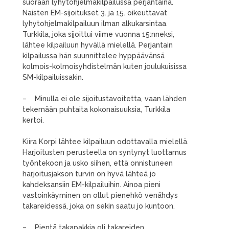
suoraan lyhytohjelmakilpailussa perjantaina.
Naisten EM-sijoitukset 3. ja 15. oikeuttavat
lyhytohjelmakilpailuun ilman alkukarsintaa.
Turkkila, joka sijoittui viime vuonna 15:nneksi,
lähtee kilpailuun hyvällä mielellä. Perjantain
kilpailussa hän suunnittelee hyppäävänsä
kolmois-kolmoisyhdistelmän kuten joulukuisissa
SM-kilpailuissakin.
– Minulla ei ole sijoitustavoitetta, vaan lähden
tekemään puhtaita kokonaisuuksia, Turkkila
kertoi.
Kiira Korpi lähtee kilpailuun odottavalla mielellä.
Harjoitusten perusteella on syntynyt luottamus
työntekoon ja usko siihen, että onnistuneen
harjoitusjakson turvin on hyvä lähteä jo
kahdeksansiin EM-kilpailuihin. Ainoa pieni
vastoinkäyminen on ollut pienehkö venähdys
takareidessä, joka on sekin saatu jo kuntoon.
– Pientä takapakkia oli takareiden