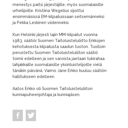
menestys paitsi järjestäjille, myös suomalaisille
urheilijoille. Kristiina Wegelius sijoittui
ensimmäisissä EM-kilpailuissaan seitsemänneksi
ja Pekka Leskinen viidenneksi.
Kun Helsinki järjesti lajin MM-kilpailut vuonna
1983, säätiöi Suomen Taitoluisteluliitto Erkkojen
kehotuksesta kilpailusta saadun tuoton. Tuolloin
perustettu Suomen Taitoluisteluliiton säätiö
toimii edelleen ja sen varoista jaetaan tukirahaa
lahjakkaille suomalaisille yksinluistelijoille vielä
tänäkin päivänä. Vaimo Jane Erkko kuuluu säätiön
hallitukseen edelleen.
Aatos Erkko oli Suomen Taitoluisteluliiton
kunniapuheenjohtaja ja kunniajäsen.