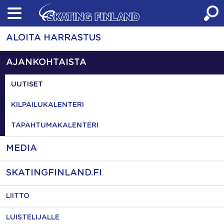
Skip
to
content
ALOITA HARRASTUS
AJANKOHTAISTA
UUTISET
KILPAILUKALENTERI
TAPAHTUMAKALENTERI
MEDIA
SKATINGFINLAND.FI
LIITTO
LUISTELIJALLE