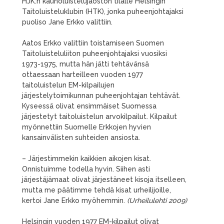
HJK:n kaunoluistelujaoston tilalle Helsingin
Taitoluisteluklubin (HTK), jonka puheenjohtajaksi
puoliso Jane Erkko valittiin.
Aatos Erkko valittiin toistamiseen Suomen
Taitoluisteluliiton puheenjohtajaksi vuosiksi
1973-1975, mutta hän jätti tehtävänsä
ottaessaan harteilleen vuoden 1977
taitoluistelun EM-kilpailujen
järjestelytoimikunnan puheenjohtajan tehtävät.
Kyseessä olivat ensimmäiset Suomessa
järjestetyt taitoluistelun arvokilpailut. Kilpailut
myönnettiin Suomelle Erkkojen hyvien
kansainvälisten suhteiden ansiosta.
– Järjestimmekin kaikkien aikojen kisat.
Onnistuimme todella hyvin. Siihen asti
järjestäjämaat olivat järjestäneet kisoja itselleen,
mutta me päätimme tehdä kisat urheilijoille,
kertoi Jane Erkko myöhemmin.
(Urheilulehti 2009)
Helsingin vuoden 1977 EM-kilpailut olivat