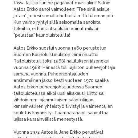
tässä lajissa kun he pärjäävät muissakin? Silloin
Aatos Erkko sanoi vaimolleen: ”Tee sinä asialle
jotain” ja tiesi samalla hetkellä mitä tuleman piti.
Kun vaimo ryhtyi siltä seisomalta sanoista
tekoihin, ei häntä itseäkään voinut mikään
”pelastaa” kaunoluistelulta!
Aatos Erkko suostui vuonna 1960 perustetun
Suomen Kaunoluisteluliiton (nimi muuttui
Taitoluisteluliitoksi 1968) hallituksen jäseneksi
vuonna 1968. Hänestä tuli lajiliiton puheenjohtaja
samana vuonna. Puheenjohtajuuden
ensimmäinen jakso kesti vuoteen 1970 saakka.
Aatos Erkon puheenjohtajuudessa Suomen
taitoluistelussa alkoi uusi aikakausi. Liitto sai
vihdoin mm. ajanmukaisen sääntökirjan,
kansainvälinen yhteistyö tiivistyi ja valmentajien
koulutus käynnistyi. Päämääränä oli saavuttaa
lajissa kansainvälistä menestystä.
Vuonna 1972 Aatos ja Jane Erkko perustivat