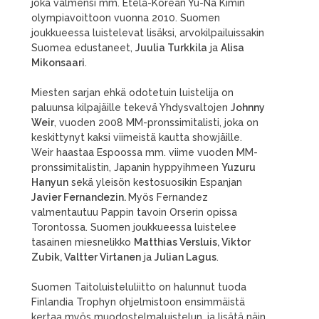
joka valmensi mm. Etelä-Korean Yu-Na Kimin
olympiavoittoon vuonna 2010. Suomen
joukkueessa luistelevat lisäksi, arvokilpailuissakin
Suomea edustaneet,
Juulia Turkkila
ja
Alisa
Mikonsaari
.
Miesten sarjan ehkä odotetuin luistelija on
paluunsa kilpajäille tekevä Yhdysvaltojen
Johnny
Weir
, vuoden 2008 MM-pronssimitalisti, joka on
keskittynyt kaksi viimeistä kautta showjäille.
Weir haastaa Espoossa mm. viime vuoden MM-
pronssimitalistin, Japanin hyppyihmeen
Yuzuru
Hanyun
sekä yleisön kestosuosikin Espanjan
Javier Fernandezin.
Myös Fernandez
valmentautuu Pappin tavoin Orserin opissa
Torontossa. Suomen joukkueessa luistelee
tasainen miesnelikko
Matthias Versluis, Viktor
Zubik, Valtter Virtanen
ja
Julian Lagus
.
Suomen Taitoluisteluliitto on halunnut tuoda
Finlandia Trophyn ohjelmistoon ensimmäistä
kertaa myös muodostelmaluistelun, ja lisätä näin