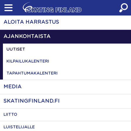
Skip
to
content
ALOITA HARRASTUS
AJANKOHTAISTA
UUTISET
KILPAILUKALENTERI
TAPAHTUMAKALENTERI
MEDIA
SKATINGFINLAND.FI
LIITTO
LUISTELIJALLE