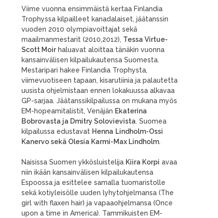
Viime vuonna ensimmäistä kertaa Finlandia
Trophyssa kilpailleet kanadalaiset, jäätanssin
vuoden 2010 olympiavoittajat sekä
maailmanmestarit (2010,2012),
Tessa Virtue-
Scott Moir
haluavat aloittaa tänäkin vuonna
kansainvälisen kilpailukautensa Suomesta.
Mestaripari hakee Finlandia Trophysta,
viimevuotiseen tapaan, kisarutiinia ja palautetta
uusista ohjelmistaan ennen lokakuussa alkavaa
GP-sarjaa. Jäätanssikilpailussa on mukana myös
EM-hopeamitalistit, Venäjän
Ekaterina
Bobrovasta ja Dmitry Solovievista
. Suomea
kilpailussa edustavat
Henna
Lindholm-Ossi
Kanervo sekä Olesia Karmi-Max Lindholm
.
Naisissa Suomen ykkösluistelija
Kiira Korpi
avaa
niin ikään kansainvälisen kilpailukautensa
Espoossa ja esittelee samalla tuomaristolle
sekä kotiyleisölle uuden lyhytohjelmansa (The
girl with flaxen hair) ja vapaaohjelmansa (Once
upon a time in America). Tammikuisten EM-