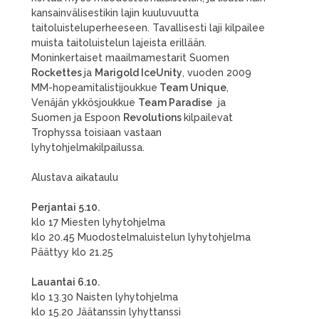
kansainvälisestikin lajin kuuluvuutta
taitoluisteluperheeseen. Tavallisesti laji kilpailee
muista taitoluistelun lajeista erillään.
Moninkertaiset maailmamestarit Suomen
Rockettes
ja
Marigold IceUnity
, vuoden 2009
MM-hopeamitalistijoukkue
Team Unique
,
Venäjän ykkösjoukkue
Team Paradise
ja
Suomen ja Espoon
Revolutions
kilpailevat
Trophyssa toisiaan vastaan
lyhytohjelmakilpailussa.
Alustava aikataulu
Perjantai 5.10.
klo 17 Miesten lyhytohjelma
klo 20.45 Muodostelmaluistelun lyhytohjelma
Päättyy klo 21.25
Lauantai 6.10.
klo 13.30 Naisten lyhytohjelma
klo 15.20 Jäätanssin lyhyttanssi