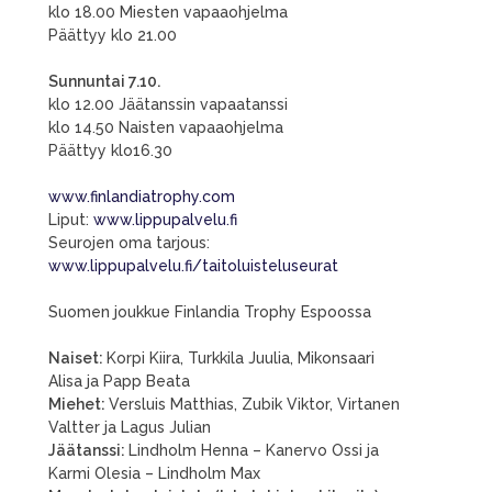
klo 18.00 Miesten vapaaohjelma
Päättyy klo 21.00
Sunnuntai 7.10.
klo 12.00 Jäätanssin vapaatanssi
klo 14.50 Naisten vapaaohjelma
Päättyy klo16.30
www.finlandiatrophy.com
Liput:
www.lippupalvelu.f
Seurojen oma tarjous:
www.lippupalvelu.fi/taitoluisteluseurat
Suomen joukkue Finlandia Trophy Espoossa
Naiset:
Korpi Kiira, Turkkila Juulia, Mikonsaari
Alisa ja Papp Beata
Miehet:
Versluis Matthias, Zubik Viktor, Virtanen
Valtter ja Lagus Julian
Jäätanssi:
Lindholm Henna – Kanervo Ossi ja
Karmi Olesia – Lindholm Max