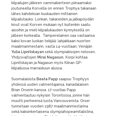
kilpailujen jälkeen vammakierteen piinaamaksi
joutuneella Korvella on ennen Trophya takanaan
lähes kahdeksan kuukauden mittainen
kilpailutauko. Lonkan, takareiden ja jalkapöydän
kivut ovat Korven mukaan nyt kuitenkin saatu
aisoihin ja mieli kilpailukauden kynnyksellä on
jälleen korkealla. Tamperelainen saa vastaansa
kaksi kovan luokan tekijää: lahjakkaan nuorten
maailmanmestarin, vasta 14-vuotiaan, Venäjän
Yulia Lipnitskayan
sekä olympiakisojen nelosen,
Yhdysvaltojen
Mirai Nagasun.
Korpi kohtaa
Lipnitskayan ja Nagasun myös Kiinan GP-
kilpailussa marraskuun alussa.
Suomalaisista
Beata Papp
saapuu Trophyyn
yhdessä uuden valmentajansa, kanadalaisen
Brian Orserin kanssa. 17-vuotias Papp
valmentautuu nykyisin Torontossa, jonne hän
muutti perheensä luota Vancouverista. Orser
tunnetaan vuoden 1987 maailmanmestarina
sekä kaksinkertaisena olympiahopeamitalistina,