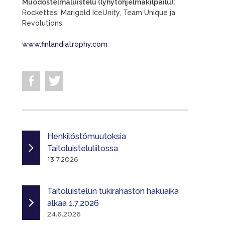
Muodostelmaluistelu (lyhytohjelmakilpailu):
Rockettes, Marigold IceUnity, Team Unique ja
Revolutions
www.finlandiatrophy.com
Henkilöstömuutoksia
Taitoluisteluliitossa
13.7.2026
Taitoluistelun tukirahaston hakuaika
alkaa 1.7.2026
24.6.2026