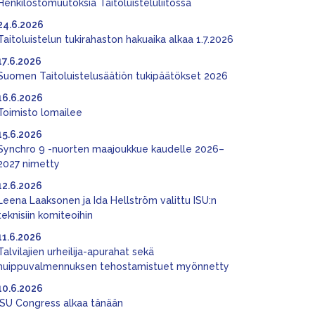
Henkilöstömuutoksia Taitoluisteluliitossa
24.6.2026
Taitoluistelun tukirahaston hakuaika alkaa 1.7.2026
17.6.2026
Suomen Taitoluistelusäätiön tukipäätökset 2026
16.6.2026
Toimisto lomailee
15.6.2026
Synchro 9 -nuorten maajoukkue kaudelle 2026–
2027 nimetty
12.6.2026
Leena Laaksonen ja Ida Hellström valittu ISU:n
teknisiin komiteoihin
11.6.2026
Talvilajien urheilija-apurahat sekä
huippuvalmennuksen tehostamistuet myönnetty
10.6.2026
ISU Congress alkaa tänään