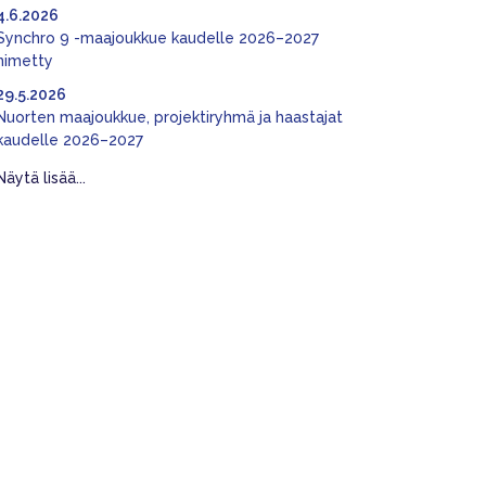
4.6.2026
Synchro 9 -maajoukkue kaudelle 2026–2027
nimetty
29.5.2026
Nuorten maajoukkue, projektiryhmä ja haastajat
kaudelle 2026–2027
Näytä lisää...