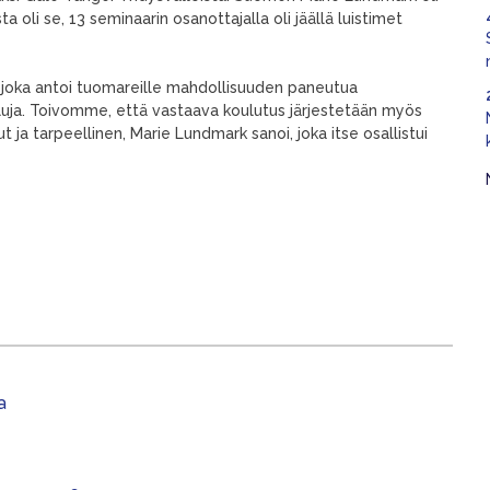
 oli se, 13 seminaarin osanottajalla oli jäällä luistimet
 joka antoi tuomareille mahdollisuuden paneutua
luja. Toivomme, että vastaava koulutus järjestetään myös
ut ja tarpeellinen, Marie Lundmark sanoi, joka itse osallistui
a