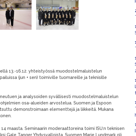
mäellä 13.-16.12. yhteistyössä muodostelmaluistelun
ailuissa (jun + sen) toimiville tuomareille ja teknisille
 paneutuen ja analysoiden syvällisesti muodostelmaluistelun
kiksi ohjelmien osa-alueiden arvostelua. Suomen ja Espoon
kutsuttu demonstroimaan elementtejä ja liikkeitä. Mukana
konen.
ia 14 maasta. Seminaarin moderaattoreina toimi ISU:n teknisen
äksi Gale Tanger Yhdysvalloista. Suomen Marie Lundmark oli