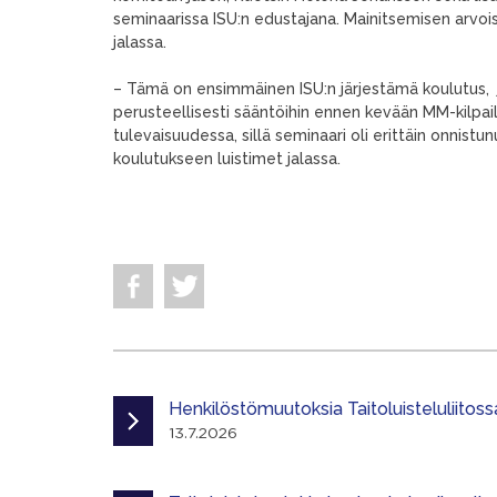
seminaarissa ISU:n edustajana. Mainitsemisen arvoista
jalassa.
– Tämä on ensimmäinen ISU:n järjestämä koulutus,
perusteellisesti sääntöihin ennen kevään MM-kilpai
tulevaisuudessa, sillä seminaari oli erittäin onnistun
koulutukseen luistimet jalassa.
Henkilöstömuutoksia Taitoluisteluliitoss
13.7.2026