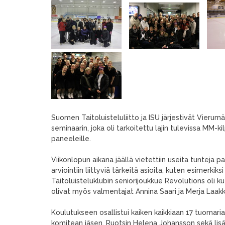
Suomen Taitoluisteluliitto ja ISU järjestivät Vieru
seminaarin, joka oli tarkoitettu lajin tulevissa MM-kilp
paneeleille.
Viikonlopun aikana jäällä vietettiin useita tunteja
arviointiin liittyviä tärkeitä asioita, kuten esimer
Taitoluisteluklubin seniorijoukkue Revolutions oli 
olivat myös valmentajat Annina Saari ja Merja Laak
Koulutukseen osallistui kaiken kaikkiaan 17 tuomar
komitean jäsen, Ruotsin Helena Johansson sekä lis