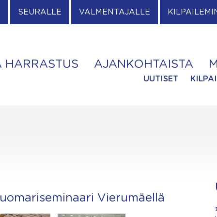
E
SEURALLE
VALMENTAJALLE
KILPAILEMI
A HARRASTUS
AJANKOHTAISTA
M
UUTISET
KILPA
tuomariseminaari Vierumäellä