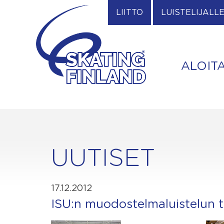
Skip
LIITTO
LUISTELIJALL
to
content
ALOIT
UUTISET
17.12.2012
ISU:n muodostelmaluistelun 