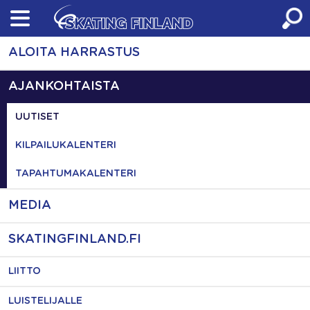
Skip
to
content
ALOITA HARRASTUS
AJANKOHTAISTA
UUTISET
KILPAILUKALENTERI
TAPAHTUMAKALENTERI
MEDIA
SKATINGFINLAND.FI
LIITTO
LUISTELIJALLE