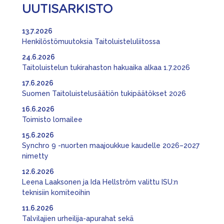
UUTISARKISTO
13.7.2026
Henkilöstömuutoksia Taitoluisteluliitossa
24.6.2026
Taitoluistelun tukirahaston hakuaika alkaa 1.7.2026
17.6.2026
Suomen Taitoluistelusäätiön tukipäätökset 2026
16.6.2026
Toimisto lomailee
15.6.2026
Synchro 9 -nuorten maajoukkue kaudelle 2026–2027
nimetty
12.6.2026
Leena Laaksonen ja Ida Hellström valittu ISU:n
teknisiin komiteoihin
11.6.2026
Talvilajien urheilija-apurahat sekä