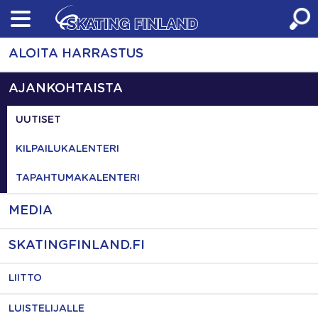
Skip
to
content
ALOITA HARRASTUS
AJANKOHTAISTA
UUTISET
KILPAILUKALENTERI
TAPAHTUMAKALENTERI
MEDIA
SKATINGFINLAND.FI
LIITTO
LUISTELIJALLE