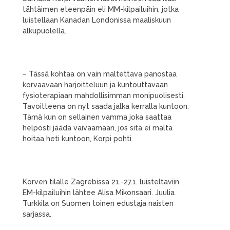
tähtäimen eteenpäin eli MM-kilpailuihin, jotka
luistellaan Kanadan Londonissa maaliskuun
alkupuolella.
– Tässä kohtaa on vain maltettava panostaa
korvaavaan harjoitteluun ja kuntouttavaan
fysioterapiaan mahdollisimman monipuolisesti.
Tavoitteena on nyt saada jalka kerralla kuntoon.
Tämä kun on sellainen vamma joka saattaa
helposti jäädä vaivaamaan, jos sitä ei malta
hoitaa heti kuntoon, Korpi pohti.
Korven tilalle Zagrebissa 21.-27.1. luisteltaviin
EM-kilpailuihin lähtee Alisa Mikonsaari. Juulia
Turkkila on Suomen toinen edustaja naisten
sarjassa.