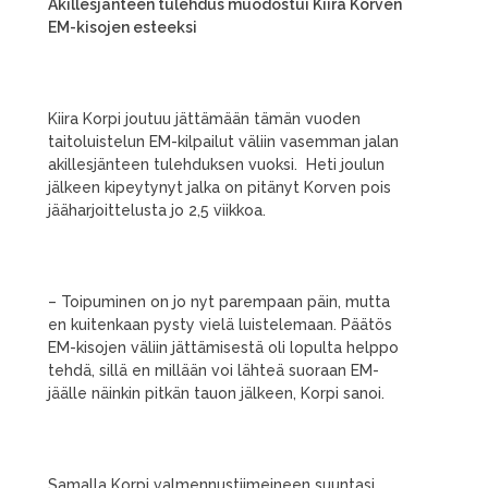
Akillesjänteen tulehdus muodostui Kiira Korven
EM-kisojen esteeksi
Kiira Korpi joutuu jättämään tämän vuoden
taitoluistelun EM-kilpailut väliin vasemman jalan
akillesjänteen tulehduksen vuoksi. Heti joulun
jälkeen kipeytynyt jalka on pitänyt Korven pois
jääharjoittelusta jo 2,5 viikkoa.
– Toipuminen on jo nyt parempaan päin, mutta
en kuitenkaan pysty vielä luistelemaan. Päätös
EM-kisojen väliin jättämisestä oli lopulta helppo
tehdä, sillä en millään voi lähteä suoraan EM-
jäälle näinkin pitkän tauon jälkeen, Korpi sanoi.
Samalla Korpi valmennustiimeineen suuntasi