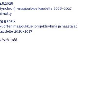
4.6.2026
Synchro 9 -maajoukkue kaudelle 2026–2027
nimetty
29.5.2026
Nuorten maajoukkue, projektiryhmä ja haastajat
kaudelle 2026–2027
Näytä lisää...