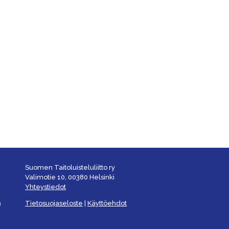
Suomen Taitoluisteluliitto ry
Valimotie 10, 00380 Helsinki
Yhteystiedot
Tietosuojaseloste
|
Käyttöehdot