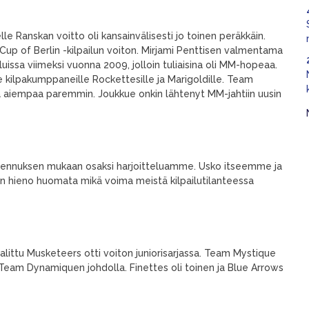
 Ranskan voitto oli kansainvälisesti jo toinen peräkkäin.
up of Berlin -kilpailun voiton. Mirjami Penttisen valmentama
ssa viimeksi vuonna 2009, jolloin tuliaisina oli MM-hopeaa.
ilpakumppaneille Rockettesille ja Marigoldille. Team
a aiempaa paremmin. Joukkue onkin lähtenyt MM-jahtiin uusin
mennuksen mukaan osaksi harjoitteluamme. Usko itseemme ja
n hieno huomata mikä voima meistä kilpailutilanteessa
littu Musketeers otti voiton juniorisarjassa. Team Mystique
n Team Dynamiquen johdolla. Finettes oli toinen ja Blue Arrows