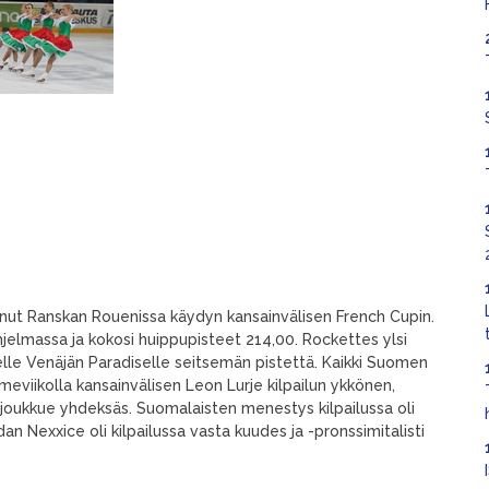
ut Ranskan Rouenissa käydyn kansainvälisen French Cupin.
jelmassa ja kokosi huippupisteet 214,00. Rockettes ylsi
elle Venäjän Paradiselle seitsemän pistettä. Kaikki Suomen
imeviikolla kansainvälisen Leon Lurje kilpailun ykkönen,
ns-joukkue yhdeksäs. Suomalaisten menestys kilpailussa oli
an Nexxice oli kilpailussa vasta kuudes ja -pronssimitalisti