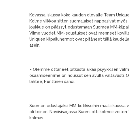
Kovassa iskussa koko kauden olevalle Team Uniquelle
Kolme viikkoa sitten suomalaiset nappasivat myös C
joukkue on päässyt edustamaan Suomea MM-kilpailui
Viime vuodet MM-edustukset ovat menneet koville k
Uniquen kilpailuhermot ovat pitäneet tällä kaudell
asein.
– Olemme ottaneet pitkästä aikaa psyykkisen val
osaamiseemme on noussut sen avulla valtavasti. O
lähtee, Penttinen sanoi.
Suomen edustajaksi MM-kotikisoihin maaliskuussa va
oli toinen. Noviisisarjassa Suomi otti kolmoisvoito
kolmas.