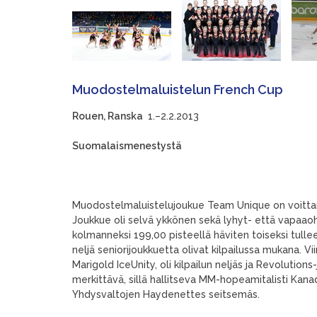
Muodostelmaluistelun French Cup
Rouen, Ranska
1.–2.2.2013
Suomalaismenestystä
Muodostelmaluistelujoukue Team Unique on voittan
Joukkue oli selvä ykkönen sekä lyhyt- että vapaaoh
kolmanneksi 199,00 pisteellä häviten toiseksi tulle
neljä seniorijoukkuetta olivat kilpailussa mukana. Vi
Marigold IceUnity, oli kilpailun neljäs ja Revolutio
merkittävä, sillä hallitseva MM-hopeamitalisti Kanad
Yhdysvaltojen Haydenettes seitsemäs.