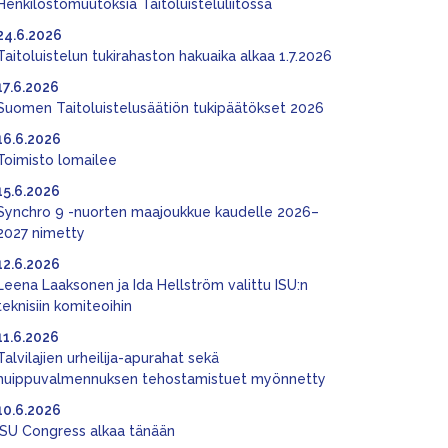
Henkilöstömuutoksia Taitoluisteluliitossa
24.6.2026
Taitoluistelun tukirahaston hakuaika alkaa 1.7.2026
17.6.2026
Suomen Taitoluistelusäätiön tukipäätökset 2026
16.6.2026
Toimisto lomailee
15.6.2026
Synchro 9 -nuorten maajoukkue kaudelle 2026–
2027 nimetty
12.6.2026
Leena Laaksonen ja Ida Hellström valittu ISU:n
teknisiin komiteoihin
11.6.2026
Talvilajien urheilija-apurahat sekä
huippuvalmennuksen tehostamistuet myönnetty
10.6.2026
ISU Congress alkaa tänään