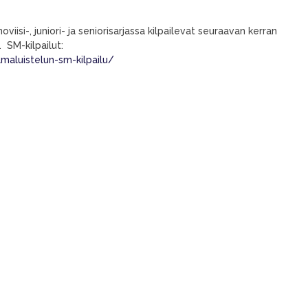
i-, juniori- ja seniorisarjassa kilpailevat seuraavan kerran
 SM-kilpailut:
lmaluistelun-sm-kilpailu/