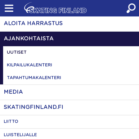
Skip
to
content
ALOITA HARRASTUS
AJANKOHTAISTA
UUTISET
KILPAILUKALENTERI
TAPAHTUMAKALENTERI
MEDIA
SKATINGFINLAND.FI
LIITTO
LUISTELIJALLE