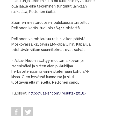
– Joulun jälkeen minulla oli kuitenkin hyvä tunne
olla jäällä eikä tekeminen tuntunut lainkaan
raskaalta, Peltonen iloitsi.
Suomen mestaruuteen joulukuussa luistellut
Peltonen keräsi tuolloin 164,11 pistettä.
Peltonen valmistautuu reilun viikon päästä
Moskovassa käytäviin EM-kilpailuihin. Kilpailua
edeltävän viikon suunnitelmat ovat selvät.
– Alkuviikkoon sisältyy muutama kovempi
treenipäivä ja sitten alan pikkuhiljaa
herkistelemään ja viimeistelemään kohti EM-
kisaa. Olen hyvässä kunnossa ja siksi
luottavaisella mielellä, Peltonen sanoi.
Tulokset:
http://uaeisf.com/results/2018/