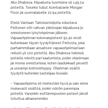
Abu Dhabissa. Kilpailusta tuomisina oli 149,24
pistettä. Toiseksi tullut Azerbaižanin Morgan
Floor jäi suomalaiselle 22,94 pistettä.
Etelä-Vantaan Taitoluistelijoita edustava
Peltonen otti vahvan ykkössijan kilpailussa jo
onnistuneen lyhytohjelman jälkeen.
Vapaaohjelman kokonaispisteet 91,40 eivät
kuitenkaan täysin tyydyttäneet Peltosta, joka
parhaimmillaan ansaitsee vapaaohjelmastaan
reilusti yli 100 pistettä. Abu Dhabissa teknisiä
pisteitä rokotti pari kaatumista, joskin ohjelmaan
jäi monia onnistumisia, kuten laadukkaat piruetit
ja useampi kolmoishyppy. Ohjelman sisältö
tyydytti kuitenkin luistelijaa itseään.
– Vapaaohjelma oli mielestäni hyvä ja sain sinne
mukavasti sisältöä, joskin odotin parempia
pisteitä. Varsinkin esittämispuolen pisteet jäivät
totuttua alhaisemmiksi.