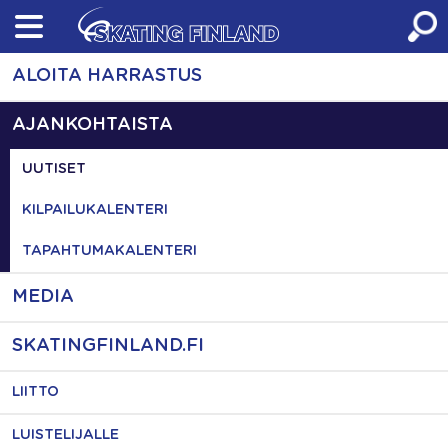
Skip
to
content
ALOITA HARRASTUS
AJANKOHTAISTA
UUTISET
KILPAILUKALENTERI
TAPAHTUMAKALENTERI
MEDIA
SKATINGFINLAND.FI
LIITTO
LUISTELIJALLE