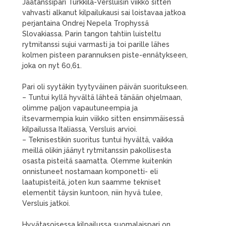
Jäätanssipari Turkkila-Versluisin viikko sitten
vahvasti alkanut kilpailukausi sai loistavaa jatkoa
perjantaina Ondrej Nepela Trophyssä
Slovakiassa. Parin tangon tahtiin luisteltu
rytmitanssi sujui varmasti ja toi parille lähes
kolmen pisteen parannuksen piste-ennätykseen,
joka on nyt 60,61.
Pari oli syytäkin tyytyväinen päivän suoritukseen.
– Tuntui kyllä hyvältä lähteä tänään ohjelmaan,
olimme paljon vapautuneempia ja
itsevarmempia kuin viikko sitten ensimmäisessä
kilpailussa Italiassa, Versluis arvioi.
– Teknisestikin suoritus tuntui hyvältä, vaikka
meillä olikin jäänyt rytmitanssin pakollisesta
osasta pisteitä saamatta. Olemme kuitenkin
onnistuneet nostamaan komponetti- eli
laatupisteitä, joten kun saamme tekniset
elementit täysin kuntoon, niin hyvä tulee,
Versluis jatkoi.
Hyvätasoisessa kilpailussa suomalaispari on