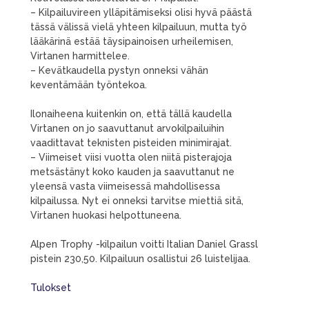
– Kilpailuvireen ylläpitämiseksi olisi hyvä päästä
tässä välissä vielä yhteen kilpailuun, mutta työ
lääkärinä estää täysipainoisen urheilemisen,
Virtanen harmittelee.
– Kevätkaudella pystyn onneksi vähän
keventämään työntekoa.
Ilonaiheena kuitenkin on, että tällä kaudella
Virtanen on jo saavuttanut arvokilpailuihin
vaadittavat teknisten pisteiden minimirajat.
– Viimeiset viisi vuotta olen niitä pisterajoja
metsästänyt koko kauden ja saavuttanut ne
yleensä vasta viimeisessä mahdollisessa
kilpailussa. Nyt ei onneksi tarvitse miettiä sitä,
Virtanen huokasi helpottuneena.
Alpen Trophy -kilpailun voitti Italian Daniel Grassl
pistein 230,50. Kilpailuun osallistui 26 luistelijaa.
Tulokset