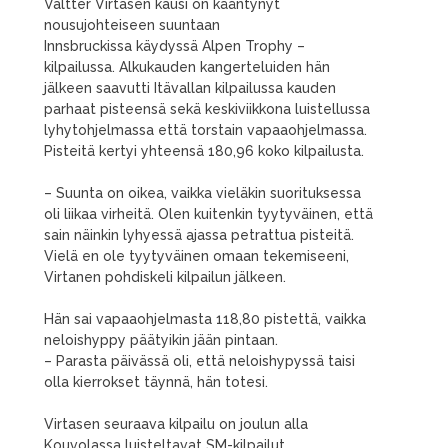
Valtter Virtasen kausi on kääntynyt
nousujohteiseen suuntaan
Innsbruckissa käydyssä Alpen Trophy –
kilpailussa. Alkukauden kangerteluiden hän
jälkeen saavutti Itävallan kilpailussa kauden
parhaat pisteensä sekä keskiviikkona luistellussa
lyhytohjelmassa että torstain vapaaohjelmassa.
Pisteitä kertyi yhteensä 180,96 koko kilpailusta.
– Suunta on oikea, vaikka vieläkin suorituksessa
oli liikaa virheitä. Olen kuitenkin tyytyväinen, että
sain näinkin lyhyessä ajassa petrattua pisteitä.
Vielä en ole tyytyväinen omaan tekemiseeni,
Virtanen pohdiskeli kilpailun jälkeen.
Hän sai vapaaohjelmasta 118,80 pistettä, vaikka
neloishyppy päätyikin jään pintaan.
– Parasta päivässä oli, että neloishypyssä taisi
olla kierrokset täynnä, hän totesi.
Virtasen seuraava kilpailu on joulun alla
Kouvolassa luisteltavat SM-kilpailut.