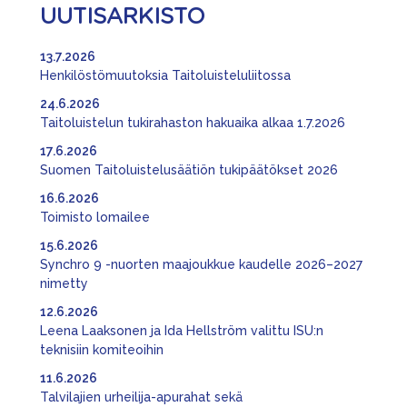
UUTISARKISTO
13.7.2026
Henkilöstömuutoksia Taitoluisteluliitossa
24.6.2026
Taitoluistelun tukirahaston hakuaika alkaa 1.7.2026
17.6.2026
Suomen Taitoluistelusäätiön tukipäätökset 2026
16.6.2026
Toimisto lomailee
15.6.2026
Synchro 9 -nuorten maajoukkue kaudelle 2026–2027
nimetty
12.6.2026
Leena Laaksonen ja Ida Hellström valittu ISU:n
teknisiin komiteoihin
11.6.2026
Talvilajien urheilija-apurahat sekä