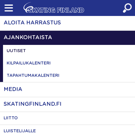
Skip
to
content
ALOITA HARRASTUS
AJANKOHTAISTA
UUTISET
KILPAILUKALENTERI
TAPAHTUMAKALENTERI
MEDIA
SKATINGFINLAND.FI
LIITTO
LUISTELIJALLE