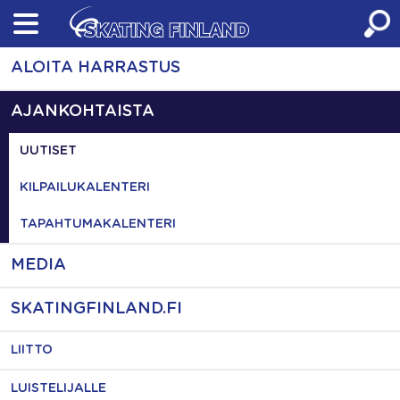
Skip
to
content
ALOITA HARRASTUS
AJANKOHTAISTA
UUTISET
KILPAILUKALENTERI
TAPAHTUMAKALENTERI
MEDIA
SKATINGFINLAND.FI
LIITTO
LUISTELIJALLE