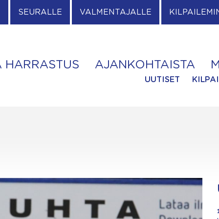
E
SEURALLE
VALMENTAJALLE
KILPAILEMI
A HARRASTUS
AJANKOHTAISTA
M
UUTISET
KILPA