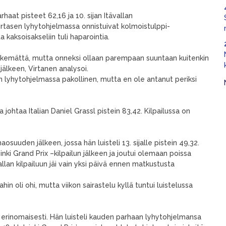
haat pisteet 62,16 ja 10. sijan Itävallan
irtasen lyhytohjelmassa onnistuivat kolmoistulppi-
kaksoisakseliin tuli haparointia.
li tekemättä, mutta onneksi ollaan parempaan suuntaan kuitenkin
älkeen, Virtanen analysoi.
 on lyhytohjelmassa pakollinen, mutta en ole antanut periksi
 johtaa Italian Daniel Grassl pistein 83,42. Kilpailussa on
uuden jälkeen, jossa hän luisteli 13. sijalle pistein 49,32.
inki Grand Prix –kilpailun jälkeen ja joutui olemaan poissa
llan kilpailuun jäi vain yksi päivä ennen matkustusta
hin oli ohi, mutta viikon sairastelu kyllä tuntui luistelussa
erinomaisesti. Hän luisteli kauden parhaan lyhytohjelmansa