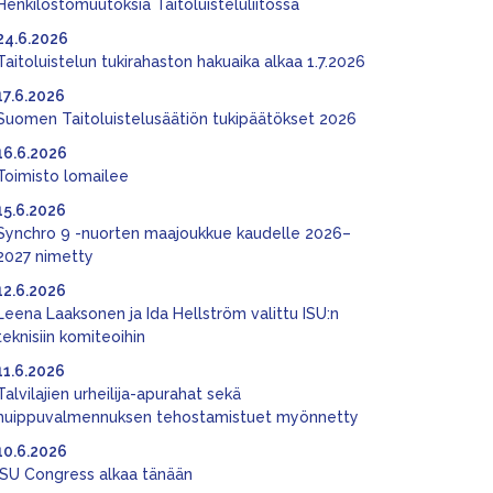
Henkilöstömuutoksia Taitoluisteluliitossa
24.6.2026
Taitoluistelun tukirahaston hakuaika alkaa 1.7.2026
17.6.2026
Suomen Taitoluistelusäätiön tukipäätökset 2026
16.6.2026
Toimisto lomailee
15.6.2026
Synchro 9 -nuorten maajoukkue kaudelle 2026–
2027 nimetty
12.6.2026
Leena Laaksonen ja Ida Hellström valittu ISU:n
teknisiin komiteoihin
11.6.2026
Talvilajien urheilija-apurahat sekä
huippuvalmennuksen tehostamistuet myönnetty
10.6.2026
ISU Congress alkaa tänään