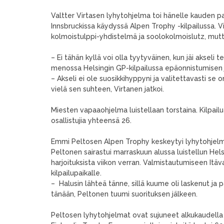
Valtter Virtasen lyhytohjelma toi hänelle kauden par
Innsbruckissa käydyssä Alpen Trophy -kilpailussa.
V
kolmoistulppi-yhdistelmä ja soolokolmoislutz, mutta 
– Ei tähän kyllä voi olla tyytyväinen, kun jäi akse
menossa Helsingin GP-kilpailussa epäonnistumisen j
– Akseli ei ole suosikkihyppyni ja valitettavasti se
vielä sen suhteen, Virtanen jatkoi.
Miesten vapaaohjelma luistellaan torstaina. Kilpailua
osallistujia yhteensä 26.
Emmi Peltosen Alpen Trophy keskeytyi lyhytohjelmaos
Peltonen sairastui marraskuun alussa luistellun Hels
harjoituksista viikon verran. Valmistautumiseen Itäva
kilpailupaikalle.
– Halusin lähteä tänne, sillä kuume oli laskenut ja pa
tänään, Peltonen tuumi suorituksen jälkeen.
Peltosen lyhytohjelmat ovat sujuneet alkukaudella 