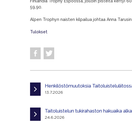
Finlandia Trophy Espoossa, jolloin pisteitä kertyi 60
59,90.
Alpen Trophyn naisten kilpailua johtaa Anna Tarusina
Tulokset
Henkilöstömuutoksia Taitoluisteluliitoss
13.7.2026
Taitoluistelun tukirahaston hakuaika alk
24.6.2026