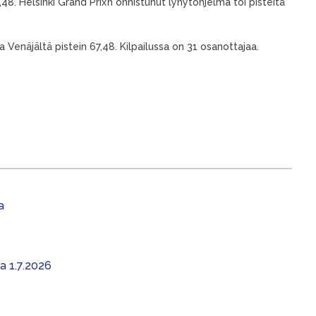
,48. Helsinki Grand Prix’n onnistunut lyhytohjelma toi pisteitä
 Venäjältä pistein 67,48. Kilpailussa on 31 osanottajaa.
a
aa 1.7.2026