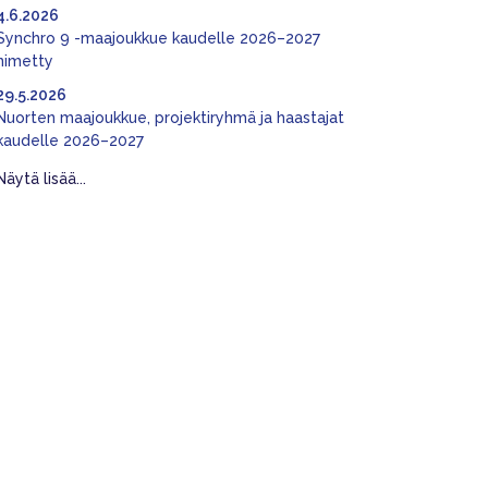
4.6.2026
Synchro 9 -maajoukkue kaudelle 2026–2027
nimetty
29.5.2026
Nuorten maajoukkue, projektiryhmä ja haastajat
kaudelle 2026–2027
Näytä lisää...