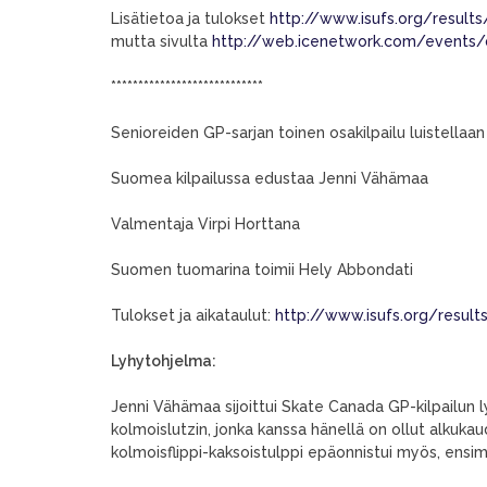
Lisätietoa ja tulokset
http://www.isufs.org/result
mutta sivulta
http://web.icenetwork.com/events/d
****************************
Senioreiden GP-sarjan toinen osakilpailu luistellaa
Suomea kilpailussa edustaa Jenni Vähämaa
Valmentaja Virpi Horttana
Suomen tuomarina toimii Hely Abbondati
Tulokset ja aikataulut:
http://www.isufs.org/resul
Lyhytohjelma:
Jenni Vähämaa sijoittui Skate Canada GP-kilpailun 
kolmoislutzin, jonka kanssa hänellä on ollut alkuk
kolmoisflippi-kaksoistulppi epäonnistui myös, ensim