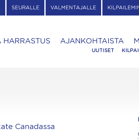
E
SEURALLE
VALMENTAJALLE
KILPAILEMI
A HARRASTUS
AJANKOHTAISTA
M
UUTISET
KILPA
ate Canadassa