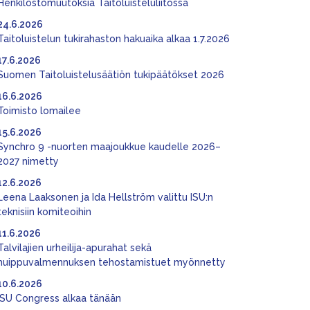
Henkilöstömuutoksia Taitoluisteluliitossa
24.6.2026
Taitoluistelun tukirahaston hakuaika alkaa 1.7.2026
17.6.2026
Suomen Taitoluistelusäätiön tukipäätökset 2026
16.6.2026
Toimisto lomailee
15.6.2026
Synchro 9 -nuorten maajoukkue kaudelle 2026–
2027 nimetty
12.6.2026
Leena Laaksonen ja Ida Hellström valittu ISU:n
teknisiin komiteoihin
11.6.2026
Talvilajien urheilija-apurahat sekä
huippuvalmennuksen tehostamistuet myönnetty
10.6.2026
ISU Congress alkaa tänään