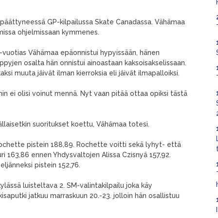
 päättyneessä GP-kilpailussa Skate Canadassa. Vähämaa
mmissa ohjelmissaan kymmenes.
16-vuotias Vähämaa epäonnistui hypyissään, hänen
pyjen osalta hän onnistui ainoastaan kaksoisakselissaan.
i muuta jäivät ilman kierroksia eli jäivät ilmapalloiksi.
n ei olisi voinut mennä. Nyt vaan pitää ottaa opiksi tästä
llaisetkin suoritukset koettu, Vähämaa totesi.
ochette pistein 188,89. Rochette voitti sekä lyhyt- että
ri 163,86 ennen Yhdysvaltojen Alissa Czisnyä 157,92.
eljänneksi pistein 152,76.
lässä luisteltava 2. SM-valintakilpailu joka käy
isaputki jatkuu marraskuun 20.-23. jolloin hän osallistuu