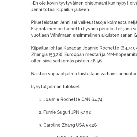
-En ole kovin tyytyväinen ohjelmaani kun hypyt eivät
Jenni totesi kilpailun jälkeen.
Pirueteistaan Jenni sai vaikeustasoja kolmesta neljää
Espoolainen on tunnettu hyvänä piruetin tekijänä se
vuotiaan Vähämaan ensimmäinen aikuisten sarjan GP
Kilpailua johtaa Kanadan Joannie Rochette (64,74), 
Zhangia (53,28). Euroopan mestari ja MM-hopeamital
ollen siinä seitsemäs pistein 48,56.
Naisten vapaaohjelma luistellaan varhain sunnunta
Lyhytohjelman tulokset:
Joannie Rochette CAN 64,74
Fumie Suguri JPN 57,92
Caroline Zhang USA 53,28