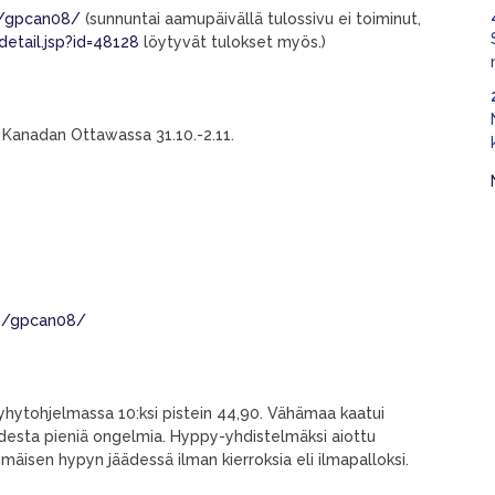
s/gpcan08/
(sunnuntai aamupäivällä tulossivu ei toiminut,
etail.jsp?id=48128
löytyvät tulokset myös.)
n Kanadan Ottawassa 31.10.-2.11.
ts/gpcan08/
lyhytohjelmassa 10:ksi pistein 44,90. Vähämaa kaatui
audesta pieniä ongelmia. Hyppy-yhdistelmäksi aiottu
mäisen hypyn jäädessä ilman kierroksia eli ilmapalloksi.