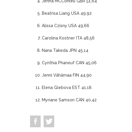
Jenna MCCorkell GBR 51,64
Beatrisa Liang USA 49,92
Alissa Czisny USA 49,66
Carolina Kostner ITA 48,56
Nana Takeda JPN 45,14
Cynthia Phaneuf CAN 45,06
Jenni Vähämaa FIN 44,90
Elena Glebova EST 41,18
Myriane Samson CAN 40,42