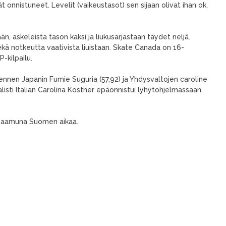
 onnistuneet. Levelit (vaikeustasot) sen sijaan olivat ihan ok,
n, askeleista tason kaksi ja liukusarjastaan täydet neljä.
kä notkeutta vaativista liuistaan. Skate Canada on 16-
-kilpailu.
ennen Japanin Fumie Suguria (57,92) ja Yhdysvaltojen caroline
isti Italian Carolina Kostner epäonnistui lyhytohjelmassaan
i aamuna Suomen aikaa.