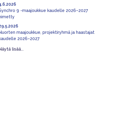
4.6.2026
Synchro 9 -maajoukkue kaudelle 2026–2027
nimetty
29.5.2026
Nuorten maajoukkue, projektiryhmä ja haastajat
kaudelle 2026–2027
Näytä lisää...