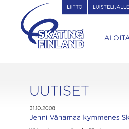
Skip
LIITTO
LUISTELIJALL
to
content
ALOIT
UUTISET
31.10.2008
Jenni Vähämaa kymmenes Sk