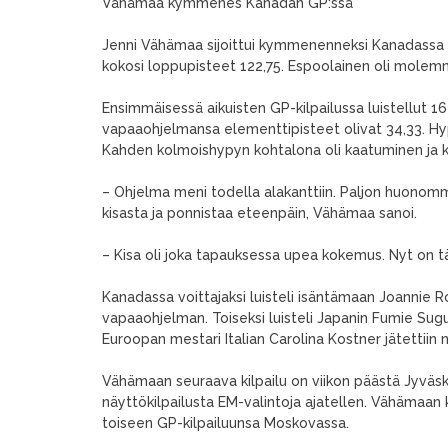
Vähämaa kymmenes Kanadan GP:ssä
Jenni Vähämaa sijoittui kymmenenneksi Kanadassa
kokosi loppupisteet 122,75. Espoolainen oli mole
Ensimmäisessä aikuisten GP-kilpailussa luistellut 
vapaaohjelmansa elementtipisteet olivat 34,33. Hyp
Kahden kolmoishypyn kohtalona oli kaatuminen ja kaks
– Ohjelma meni todella alakanttiin. Paljon huonommi
kisasta ja ponnistaa eteenpäin, Vähämaa sanoi.
– Kisa oli joka tapauksessa upea kokemus. Nyt on tä
Kanadassa voittajaksi luisteli isäntämaan Joannie R
vapaaohjelman. Toiseksi luisteli Japanin Fumie Sugu
Euroopan mestari Italian Carolina Kostner jätettiin n
Vähämaan seuraava kilpailu on viikon päästä Jyväsky
näyttökilpailusta EM-valintoja ajatellen. Vähämaan k
toiseen GP-kilpailuunsa Moskovassa.