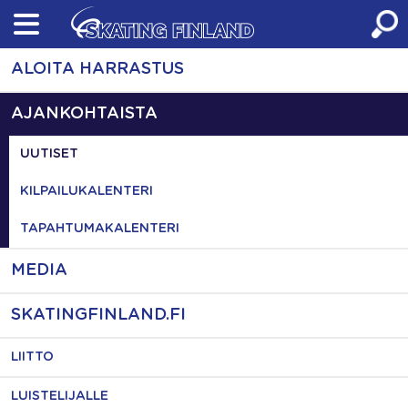
Skip
to
content
ALOITA HARRASTUS
AJANKOHTAISTA
UUTISET
KILPAILUKALENTERI
TAPAHTUMAKALENTERI
MEDIA
SKATINGFINLAND.FI
LIITTO
LUISTELIJALLE