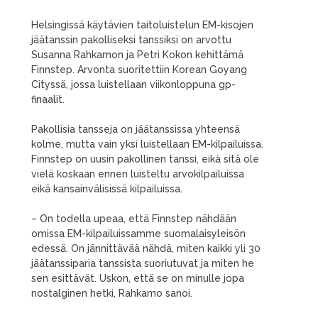
Helsingissä käytävien taitoluistelun EM-kisojen
jäätanssin pakolliseksi tanssiksi on arvottu
Susanna Rahkamon ja Petri Kokon kehittämä
Finnstep. Arvonta suoritettiin Korean Goyang
Cityssä, jossa luistellaan viikonloppuna gp-
finaalit.
Pakollisia tansseja on jäätanssissa yhteensä
kolme, mutta vain yksi luistellaan EM-kilpailuissa.
Finnstep on uusin pakollinen tanssi, eikä sitä ole
vielä koskaan ennen luisteltu arvokilpailuissa
eikä kansainvälisissä kilpailuissa.
– On todella upeaa, että Finnstep nähdään
omissa EM-kilpailuissamme suomalaisyleisön
edessä. On jännittävää nähdä, miten kaikki yli 30
jäätanssiparia tanssista suoriutuvat ja miten he
sen esittävät. Uskon, että se on minulle jopa
nostalginen hetki, Rahkamo sanoi.