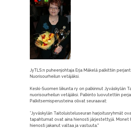
JyTLS:n puheenjohtaja Erja Mäkelä palkittiin perjan
Nuorisourheilun vetäjäksi.
Keski-Suomen liikunta ry on palkinnut Jyväskylän T
nuorisourheilun vetäjäksi. Palkinto luovutettiin pe
Palkitsemisperusteina olivat seuraavat:
”Jyväskylän Taitoluisteluseuran harjoitusryhmät ova
tapahtumat ovat aina hienosti järjestettyjä. Monet h
hienosti jakanut valtaa ja vastuuta."