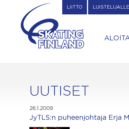
Skip
LIITTO
LUISTELIJALL
to
content
ALOIT
UUTISET
26.1.2009
JyTLS:n puheenjohtaja Erja Mä