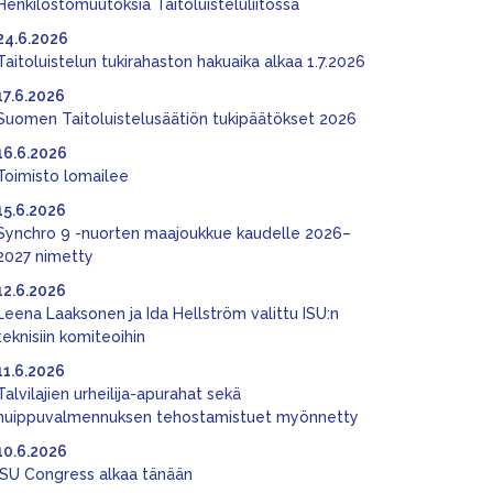
Henkilöstömuutoksia Taitoluisteluliitossa
24.6.2026
Taitoluistelun tukirahaston hakuaika alkaa 1.7.2026
17.6.2026
Suomen Taitoluistelusäätiön tukipäätökset 2026
16.6.2026
Toimisto lomailee
15.6.2026
Synchro 9 -nuorten maajoukkue kaudelle 2026–
2027 nimetty
12.6.2026
Leena Laaksonen ja Ida Hellström valittu ISU:n
teknisiin komiteoihin
11.6.2026
Talvilajien urheilija-apurahat sekä
huippuvalmennuksen tehostamistuet myönnetty
10.6.2026
ISU Congress alkaa tänään