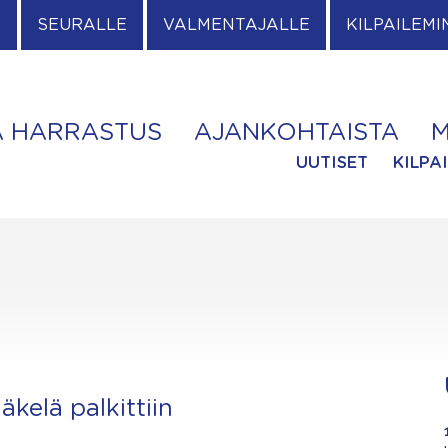
E
SEURALLE
VALMENTAJALLE
KILPAILEMI
A HARRASTUS
AJANKOHTAISTA
M
UUTISET
KILPA
kelä palkittiin