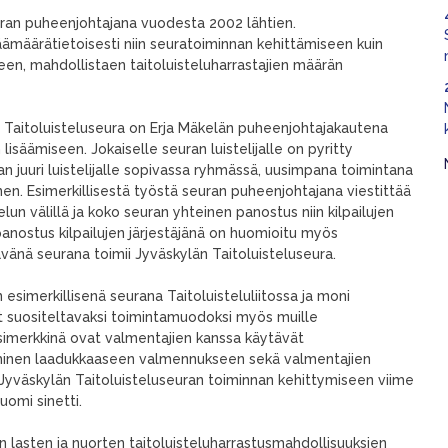
uran puheenjohtajana vuodesta 2002 lähtien.
ämäärätietoisesti niin seuratoiminnan kehittämiseen kuin
een, mahdollistaen taitoluisteluharrastajien määrän
n Taitoluisteluseura on Erja Mäkelän puheenjohtajakautena
lisäämiseen. Jokaiselle seuran luistelijalle on pyritty
n juuri luistelijalle sopivassa ryhmässä, uusimpana toimintana
nen. Esimerkillisestä työstä seuran puheenjohtajana viestittää
un välillä ja koko seuran yhteinen panostus niin kilpailujen
panostus kilpailujen järjestäjänä on huomioitu myös
ävänä seurana toimii Jyväskylän Taitoluisteluseura.
 esimerkillisenä seurana Taitoluisteluliitossa ja moni
t suositeltavaksi toimintamuodoksi myös muille
esimerkkinä ovat valmentajien kanssa käytävät
aminen laadukkaaseen valmennukseen sekä valmentajien
yväskylän Taitoluisteluseuran toiminnan kehittymiseen viime
uomi sinetti.
n lasten ja nuorten taitoluisteluharrastusmahdollisuuksien