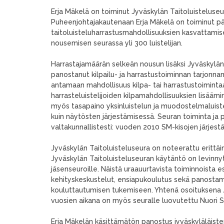
Erja Mäkelä on toiminut Jyväskylän Taitoluisteluse
Puheenjohtajakautenaan Erja Mäkelä on toiminut pä
taitoluisteluharrastusmahdollisuuksien kasvattamis
nousemisen seurassa yli 300 luistelijan.
Harrastajamäärän selkeän nousun lisäksi Jyväskylä
panostanut kilpailu- ja harrastustoiminnan tarjonnan 
antamaan mahdollisuus kilpa- tai harrastustoimintaa
harrasteluistelijoiden kilpamahdollisuuksien lisäämi
myös tasapaino yksinluistelun ja muodostelmaluistel
kuin näytösten järjestämisessä. Seuran toiminta ja 
valtakunnallistesti: vuoden 2010 SM-kisojen järjest
Jyväskylän Taitoluisteluseura on noteerattu erittäin
Jyväskylän Taitoluisteluseuran käytäntö on levinny
jäsenseuroille. Näistä uraauurtavista toiminnoista 
kehityskeskustelut, ensiapukoulutus sekä panost
kouluttautumisen tukemiseen. Yhtenä osoituksena J
vuosien aikana on myös seuralle luovutettu Nuori S
Erja Mäkelän käsittämätön panostus jyväskyläläiste