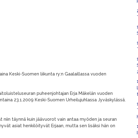
taina Keski-Suomen liikunta ry:n Gaalaillassa vuoden
aitoluisteluseuran puheenjohtajan Erja Mäkelän vuoden
rjantaina 23.1.2009 Keski-Suomen Urheilujuhlassa Jyväskylässä.
t niin täynnä kuin jäävuorot vain antaa myöden ja seuran
yvät asiat henkilöityvät Erjaan, mutta sen lisäksi hän on