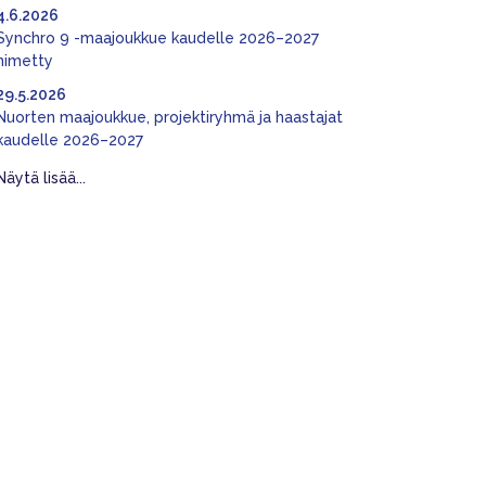
4.6.2026
Synchro 9 -maajoukkue kaudelle 2026–2027
nimetty
29.5.2026
Nuorten maajoukkue, projektiryhmä ja haastajat
kaudelle 2026–2027
Näytä lisää...