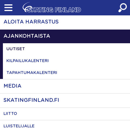
Skip
to
content
ALOITA HARRASTUS
AJANKOHTAISTA
UUTISET
KILPAILUKALENTERI
TAPAHTUMAKALENTERI
MEDIA
SKATINGFINLAND.FI
LIITTO
LUISTELIJALLE