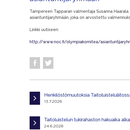
Tampereen Tapparan valmentaja Susanna Haarala 
asiantuntijaryhmään, joka on arvostettu valmennuk
Linkki uutiseen:
http://www.noc.fi/olympiakomitea/asiantuntijary
Henkilöstömuutoksia Taitoluisteluliitoss
13.7.2026
Taitoluistelun tukirahaston hakuaika alk
24.6.2026