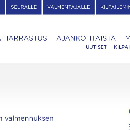
E
SEURALLE
VALMENTAJALLE
KILPAILEMI
A HARRASTUS
AJANKOHTAISTA
M
UUTISET
KILPA
:n valmennuksen