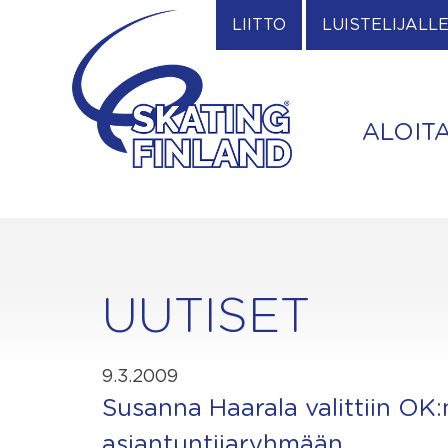
Skip
LIITTO
LUISTELIJALL
to
content
ALOIT
UUTISET
9.3.2009
Susanna Haarala valittiin OK
asiantuntijaryhmään