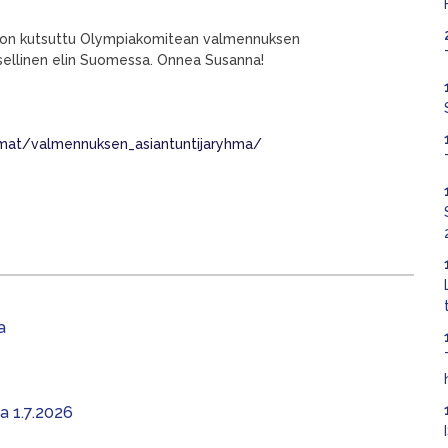
on kutsuttu Olympiakomitean valmennuksen
sellinen elin Suomessa. Onnea Susanna!
hmat/valmennuksen_asiantuntijaryhma/
a
aa 1.7.2026