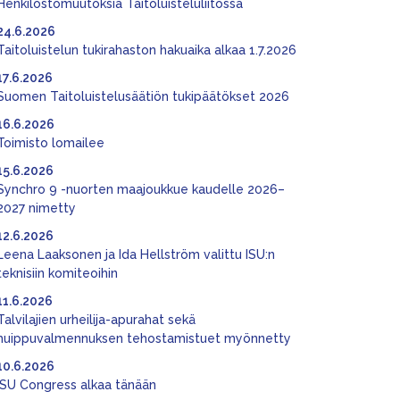
Henkilöstömuutoksia Taitoluisteluliitossa
24.6.2026
Taitoluistelun tukirahaston hakuaika alkaa 1.7.2026
17.6.2026
Suomen Taitoluistelusäätiön tukipäätökset 2026
16.6.2026
Toimisto lomailee
15.6.2026
Synchro 9 -nuorten maajoukkue kaudelle 2026–
2027 nimetty
12.6.2026
Leena Laaksonen ja Ida Hellström valittu ISU:n
teknisiin komiteoihin
11.6.2026
Talvilajien urheilija-apurahat sekä
huippuvalmennuksen tehostamistuet myönnetty
10.6.2026
ISU Congress alkaa tänään