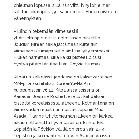
ohjelman lopussa, sillä hän ylitti lyhytohjelman
sallitun aikarajan 2,50, saaden siitä yhden pisteen
vähennyksen.
– Lähdin tekemään viimeisestä
yhdistelmäpiruetista nelostason piruettia.
Jouduin kiireen takia jättämään kuitenkin
viimeisen istumapiruetin aiottua lyhyemmäksi.
Hiukan harmittaa, sillä kaikki pisteet pitäisi
pystyä pitämään itsellään, Pöykiö tuumasi.
Kilpailun selkeässä johdossa on kaksinkertainen
MM-pronssimitalisti KoreanYu-Na Kim
huippupistein 76,12. Kilpailussa toisena on
Kanadan Joannie Rochette reilut kahdeksan
pistettä korealaisesta jääneenä. Kolmantena on
viime vuden maailmanmestari Japanin Mao
Asada. Tilanne lyhytohjelman jälkeen on kärkeä
lukuun ottamatta hyvin tasainen. Esimerkiksi
Lepistön ja Pöykiön välillä on eroa vain 2,54.
Lepistön ja kolmantena olevan Asadan välissä