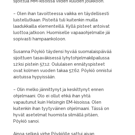
sijoittua MM-kisoissa viiden kuuden joukkoon.
– Olen ihan tavoitteessa vaikka en täydellisesti
luistellutkaan. Pisteitä tuli kuitenkin muilla
laadukkailla elementeillä. Kyllä pisteet antoivat
luottoa jatkoon. Huomiselle vapaaohjelmalle jäi
sopivasti hampaankoloon.
Susanna Pöykiö täydensi hyvää suomalaispäivää
sijoittuen tasaväkisessä lyhytohjelmakilpailussa
12:ksi pistein 57,12. Oululaisen ennätyspisteet
ovat kolmen vuoden takaa 57,62. Pöykiö onnistui
aiotuissa hypyissään.
– Olin melko jännittynyt ja keskittynyt ennen
ohjelmaani. Olo ei ollut ehkä ihan yhtä
vapautunut kuin Helsingin EM-kisoissa. Olen
kuitenkin ihan tyytyväinen ohjelmaani. Tässä on
hyvät asetelmat huomista silmällä pitäen,
Pöykiö sanoi.
Ainoa selkeä virhe Pöykiölle sattui aivan