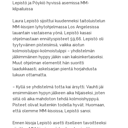
Lepistö ja Pöykiö hyvissä asemissa MM-
kilpailuissa
Laura Lepistö sijoittui kuudenneksi taitoluistelun
MM-kisojen lyhytohjelmassa Los Angelesissa
lauantain vastaisena yönä. Lepistö kasasi
ohjelmastaan ennätyspisteet 59,66. Lepistö oli
tyytyväinen pisteisiinsä, vaikka aiotun
kolmoistulppi-kolmoistulppi – yhdistelmän
jälkimmäinen hyppy jäikin vain kaksinkertaiseksi.
Muut ohjelman elementit hän suoritti
laadukkaasti, askelsarjan pientä horjahdusta
lukuun ottamatta.
– Kyllä se yhdistelmä totta kai ärsytti. Vauhti jäi
ensimmäisen hypyn jälkeen aika hiljaiseksi, joten
siitä oli aika mahdoton tehdä kolmoishyppyä.
Pisteet olivat kuitenkin todella hyvät. Huomaan,
että olemme MM-kisoissa, Lepistö sanoi.
Ennen kisoja Lepistö asetti itselleen tavoitteeksi