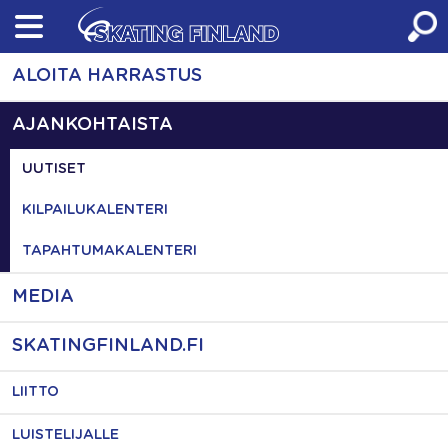
Skip
to
content
ALOITA HARRASTUS
AJANKOHTAISTA
UUTISET
KILPAILUKALENTERI
TAPAHTUMAKALENTERI
MEDIA
SKATINGFINLAND.FI
LIITTO
LUISTELIJALLE