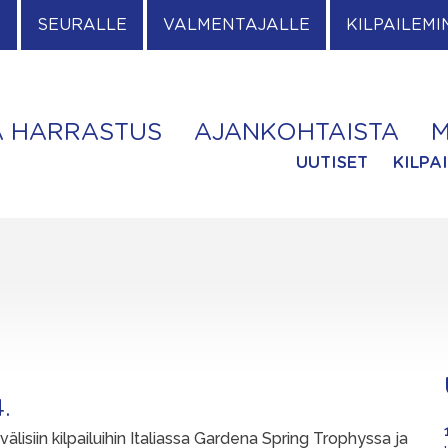
E
SEURALLE
VALMENTAJALLE
KILPAILEMI
A HARRASTUS
AJANKOHTAISTA
M
UUTISET
KILPA
.
välisiin kilpailuihin Italiassa Gardena Spring Trophyssa ja