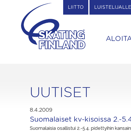
Skip
LIITTO
LUISTELIJALL
to
content
ALOIT
UUTISET
8.4.2009
Suomalaiset kv-kisoissa 2.-5.4
Suomalaisia osallistui 2.-5.4. pidettyihin kansain