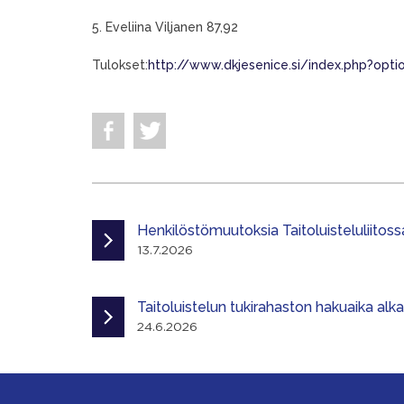
5. Eveliina Viljanen 87,92
Tulokset:
http://www.dkjesenice.si/index.php?opt
Henkilöstömuutoksia Taitoluisteluliitoss
13.7.2026
Taitoluistelun tukirahaston hakuaika alk
24.6.2026