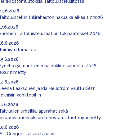
Henkilöstömuutoksia Taitoluisteluliitossa
24.6.2026
Taitoluistelun tukirahaston hakuaika alkaa 1.7.2026
17.6.2026
Suomen Taitoluistelusäätiön tukipäätökset 2026
16.6.2026
Toimisto lomailee
15.6.2026
Synchro 9 -nuorten maajoukkue kaudelle 2026–
2027 nimetty
12.6.2026
Leena Laaksonen ja Ida Hellström valittu ISU:n
teknisiin komiteoihin
11.6.2026
Talvilajien urheilija-apurahat sekä
huippuvalmennuksen tehostamistuet myönnetty
10.6.2026
ISU Congress alkaa tänään