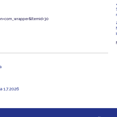
ion=com_wrapper&Itemid=30
a
aa 1.7.2026