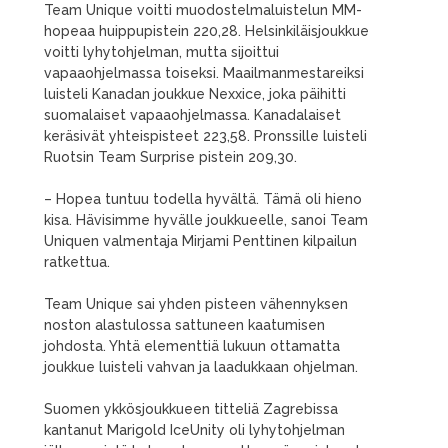
Team Unique voitti muodostelmaluistelun MM-
hopeaa huippupistein 220,28. Helsinkiläisjoukkue
voitti lyhytohjelman, mutta sijoittui
vapaaohjelmassa toiseksi. Maailmanmestareiksi
luisteli Kanadan joukkue Nexxice, joka päihitti
suomalaiset vapaaohjelmassa. Kanadalaiset
keräsivät yhteispisteet 223,58. Pronssille luisteli
Ruotsin Team Surprise pistein 209,30.
– Hopea tuntuu todella hyvältä. Tämä oli hieno
kisa. Hävisimme hyvälle joukkueelle, sanoi Team
Uniquen valmentaja Mirjami Penttinen kilpailun
ratkettua.
Team Unique sai yhden pisteen vähennyksen
noston alastulossa sattuneen kaatumisen
johdosta. Yhtä elementtiä lukuun ottamatta
joukkue luisteli vahvan ja laadukkaan ohjelman.
Suomen ykkösjoukkueen titteliä Zagrebissa
kantanut Marigold IceUnity oli lyhytohjelman