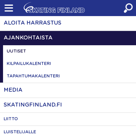
Skip
to
content
ALOITA HARRASTUS
AJANKOHTAISTA
UUTISET
KILPAILUKALENTERI
TAPAHTUMAKALENTERI
MEDIA
SKATINGFINLAND.FI
LIITTO
LUISTELIJALLE