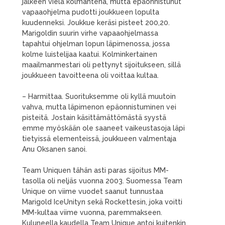
jälkeen vielä kolmantena, mutta epäonnistunut
vapaaohjelma pudotti joukkueen lopulta
kuudenneksi. Joukkue keräsi pisteet 200,20.
Marigoldin suurin virhe vapaaohjelmassa
tapahtui ohjelman lopun läpimenossa, jossa
kolme luistelijaa kaatui. Kolminkertainen
maailmanmestari oli pettynyt sijoitukseen, sillä
joukkueen tavoitteena oli voittaa kultaa.
– Harmittaa. Suorituksemme oli kyllä muutoin
vahva, mutta läpimenon epäonnistuminen vei
pisteitä. Jostain käsittämättömästä syystä
emme myöskään ole saaneet vaikeustasoja läpi
tietyissä elementeissä, joukkueen valmentaja
Anu Oksanen sanoi.
Team Uniquen tähän asti paras sijoitus MM-
tasolla oli neljäs vuonna 2003. Suomessa Team
Unique on viime vuodet saanut tunnustaa
Marigold IceUnityn sekä Rockettesin, joka voitti
MM-kultaa viime vuonna, paremmakseen.
Kuluneella kaudella Team Unique antoi kuitenkin