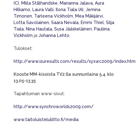
(C)
,
Milla Stålhandske
,
Marianna Jalava
,
Aura
Hilkamo
,
Laura Valli
,
Ilona Tiala (A)
,
Jemina
Timonen
,
Tarleena Vickholm
,
Mea Mäkijärvi
,
Lotta Savolainen
,
Saara Nevala
,
Emmi Thiel
,
Silja
Tiala
,
Nina Hautala
,
Susa Jääskeläinen
,
Pauliina
Vickholm
ja
Johanna Lehto
.
Tulokset:
http://www.isuresults.com/results/syswc2009/index.htm
Kooste MM-kisoista TV2:lla sunnuntaina 5.4. klo
13.05-13.35
Tapahtuman www-sivut:
http://www.synchroworlds2009.com/
www.taitoluisteluliitto.fi/media