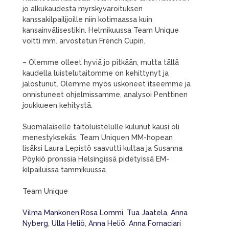
jo alkukaudesta myrskyvaroituksen
kanssakilpailijoille niin kotimaassa kuin
kansainvälisestikin. Helmikuussa Team Unique
voitti mm. arvostetun French Cupin.
– Olemme olleet hyviä jo pitkään, mutta tällä
kaudella luistelutaitomme on kehittynyt ja
jalostunut. Olemme myös uskoneet itseemme ja
onnistuneet ohjelmissamme, analysoi Penttinen
joukkueen kehitystä.
Suomalaiselle taitoluistelulle kulunut kausi oli
menestyksekäs. Team Uniquen MM-hopean
lisäksi Laura Lepistö saavutti kultaa ja Susanna
Pöykiö pronssia Helsingissä pidetyissä EM-
kilpailuissa tammikuussa.
Team Unique
Vilma Mankonen
,
Rosa Lommi
,
Tua Jaatela
,
Anna
Nyberg
,
Ulla Heliö
,
Anna Heliö
,
Anna Fornaciari