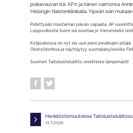
poikavauvan isä. AP:n ja hänen vaimonsa Annii
Helsingin Naistenklinikalla. Ylpeän isän mukaan 
Pidettyään muutaman päivän vapaata, AP suunnitteli
Loppuviikosta tuore isä suuntaa jo Vierumäelle leiril
Kotijoukoissa on nyt siis uusi pieni peukkujen pitäj
Oberstdorfissa ja näyttäytyy suomalaisyleisölle Fin
Suomen Taitoluisteluliitto onnittelee lämpimästi!
Henkilöstömuutoksia Taitoluisteluliitoss
13.7.2026