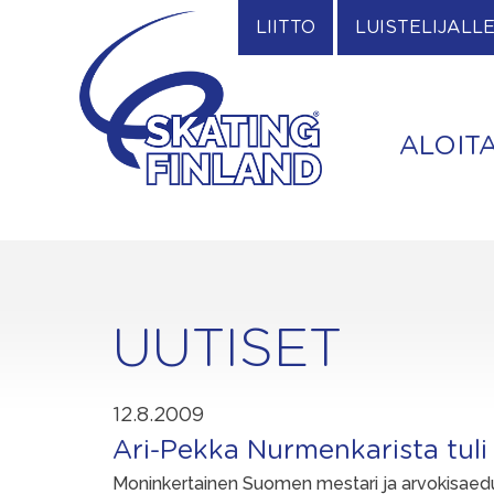
Skip
LIITTO
LUISTELIJALL
to
content
ALOIT
UUTISET
12.8.2009
Ari-Pekka Nurmenkarista tuli 
Moninkertainen Suomen mestari ja arvokisaed