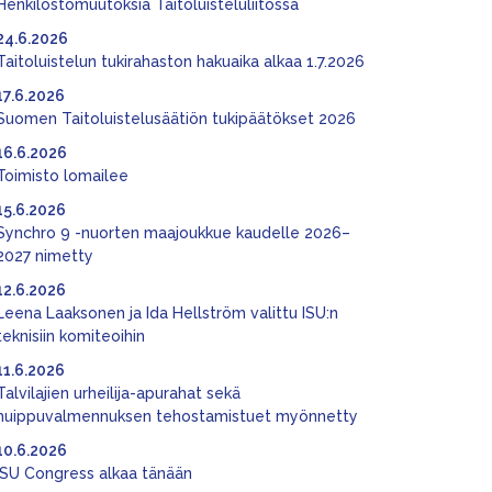
Henkilöstömuutoksia Taitoluisteluliitossa
24.6.2026
Taitoluistelun tukirahaston hakuaika alkaa 1.7.2026
17.6.2026
Suomen Taitoluistelusäätiön tukipäätökset 2026
16.6.2026
Toimisto lomailee
15.6.2026
Synchro 9 -nuorten maajoukkue kaudelle 2026–
2027 nimetty
12.6.2026
Leena Laaksonen ja Ida Hellström valittu ISU:n
teknisiin komiteoihin
11.6.2026
Talvilajien urheilija-apurahat sekä
huippuvalmennuksen tehostamistuet myönnetty
10.6.2026
ISU Congress alkaa tänään