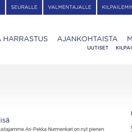
E
SEURALLE
VALMENTAJALLE
KILPAILEMI
A HARRASTUS
AJANKOHTAISTA
M
UUTISET
KILPA
isä
ustajamme Ari-Pekka Nurmenkari on nyt pienen