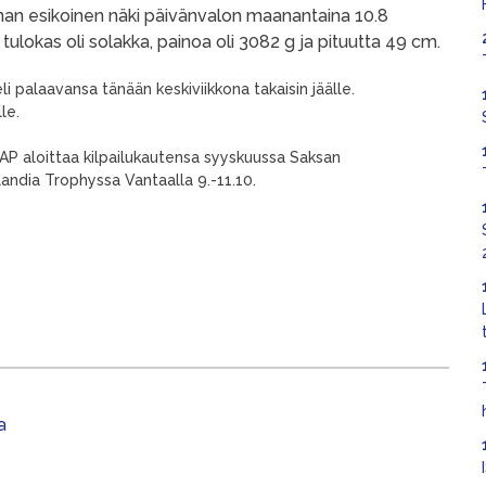
nan esikoinen näki päivänvalon maanantaina 10.8
tulokas oli solakka, painoa oli 3082 g ja pituutta 49 cm.
 palaavansa tänään keskiviikkona takaisin jäälle.
le.
ä. AP aloittaa kilpailukautensa syyskuussa Saksan
landia Trophyssa Vantaalla 9.-11.10.
a